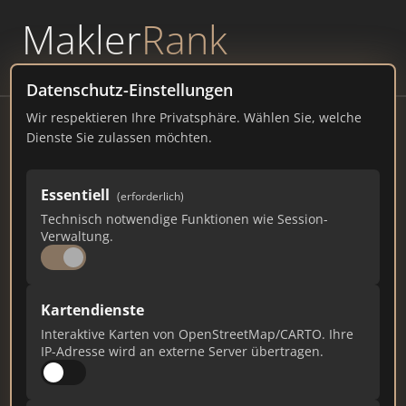
Makler
Rank
powered by
WAVEPOINT
Datenschutz-Einstellungen
Wir respektieren Ihre Privatsphäre. Wählen Sie, welche
Kappelmeier Immobilien GmbH
Dienste Sie zulassen möchten.
Oskar-Wittmann-Straße 10, 86633 Neuburg an
der Donau
Essentiell
(erforderlich)
Technisch notwendige Funktionen wie Session-
kappelmeier-immobilien.com
Verwaltung.
1.205
13
31
Kartendienste
Gesamtpunkte
Städte
Top 10 Rankings
Interaktive Karten von OpenStreetMap/CARTO. Ihre
IP-Adresse wird an externe Server übertragen.
Ist das Ihr Unternehmen?
Verifizieren Sie Ihr Profil, bearbeiten Sie Ihre