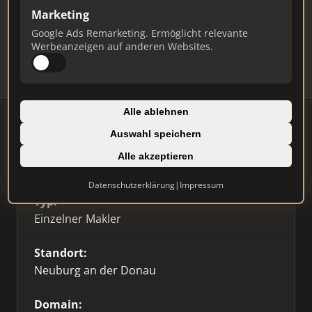
Marketing
Daten und erhalten Sie monatliche Ranking-
Updates.
Google Ads Remarketing. Ermöglicht relevante
Werbeanzeigen auf anderen Websites.
Profil beanspruchen
Alle ablehnen
Auswahl speichern
Alle akzeptieren
Firmenprofil
⭐ Etabliert
🥇 Top 3
Datenschutzerklärung
|
Impressum
Typ:
Einzelner Makler
Standort:
Neuburg an der Donau
Domain: