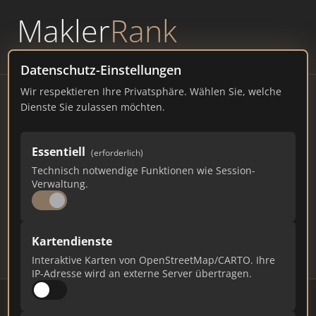
Makler
Rank
powered by
WAVEPOINT
Datenschutz-Einstellungen
Wir respektieren Ihre Privatsphäre. Wählen Sie, welche
Immobilienmakler
Dienste Sie zulassen möchten.
Ratzeburg – Ranking Juli
Essentiell
(erforderlich)
2026
Technisch notwendige Funktionen wie Session-
Verwaltung.
SCHLESWIG-HOLSTEIN
13.785 EINWOHNER
77
640
19.200
Kartendienste
Makler
Makler-Keywords
Max. Punkte
Interaktive Karten von OpenStreetMap/CARTO. Ihre
IP-Adresse wird an externe Server übertragen.