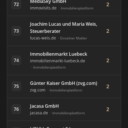
MediaSky GmbH
2
72
immovisits.de
Immobilienplattform
Joachim Lucas und Maria Weis,
2
73
Steuerberater
lucas-weis.de
Einzelner Makler
Immobilienmarkt Luebeck
2
74
immobilienmarkt-luebeck.de
Immobilienplattform
Günter Kaiser GmbH (zvg.com)
2
75
zvg.com
Immobilienplattform
Jacasa GmbH
2
76
jacasa.de
Immobilienplattform