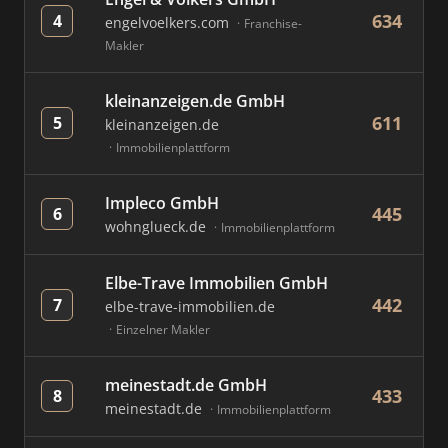
634
4
engelvoelkers.com
Franchise-
Makler
kleinanzeigen.de GmbH
611
5
kleinanzeigen.de
Immobilienplattform
Impleco GmbH
445
6
wohnglueck.de
Immobilienplattform
Elbe-Trave Immobilien GmbH
442
7
elbe-trave-immobilien.de
Einzelner Makler
meinestadt.de GmbH
433
8
meinestadt.de
Immobilienplattform