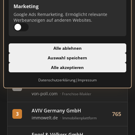
Marketing
Stand: Juli 2026
Google Ads Remarketing. Ermöglicht relevante
Werbeanzeigen auf anderen Websites.
#
MAKLER / FIRMA
PUNKTE
Immobilien Scout GmbH
Alle ablehnen
808
1
immobilienscout24.de
Auswahl speichern
Immobilienplattform
Alle akzeptieren
von Poll Immobilien Frankfurt
Datenschutzerklärung
|
Impressum
790
2
- Westend
von-poll.com
Franchise-Makler
AVIV Germany GmbH
765
3
immowelt.de
Immobilienplattform
Engel & Völkers GmbH