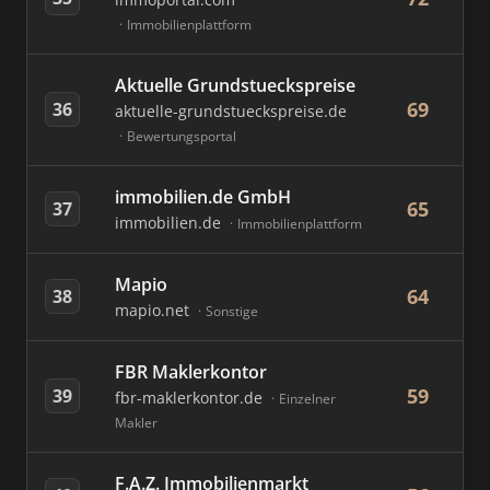
Immobilienplattform
Aktuelle Grundstueckspreise
69
36
aktuelle-grundstueckspreise.de
Bewertungsportal
immobilien.de GmbH
65
37
immobilien.de
Immobilienplattform
Mapio
64
38
mapio.net
Sonstige
FBR Maklerkontor
59
39
fbr-maklerkontor.de
Einzelner
Makler
F.A.Z. Immobilienmarkt