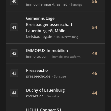
56
40
immobilienmarkt.faz.net
Sonstige
Gemeinnützige
Kreisbaugenossenschaft
54
41
Lauenburg eG, Mölln
kreisbau-lbg.de
Hausverwaltung
IMMOFUX Immobilien
49
42
immofux.com
Immobilienplattform
Presseecho
46
43
presseecho.de
Sonstige
Duchy of Lauenburg
44
44
kreis-rz.de
Sonstige
LIFULL Connect S.L.