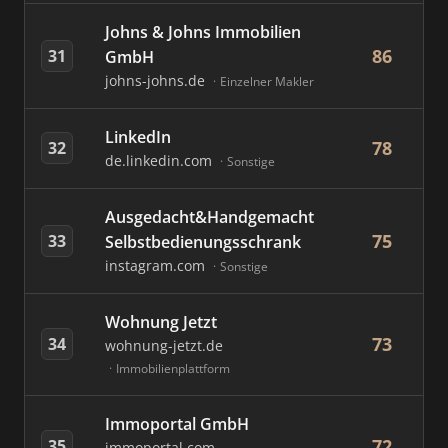
Johns & Johns Immobilien
86
31
GmbH
johns-johns.de
Einzelner Makler
LinkedIn
78
32
de.linkedin.com
Sonstige
Ausgedacht&Handgemacht
75
33
Selbstbedienungsschrank
instagram.com
Sonstige
Wohnung Jetzt
73
34
wohnung-jetzt.de
Immobilienplattform
Immoportal GmbH
72
35
immoportal.com