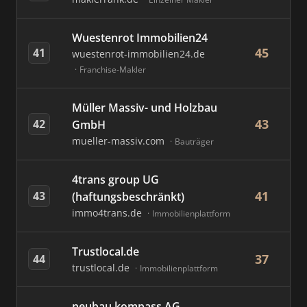
Wuestenrot Immobilien24
45
41
wuestenrot-immobilien24.de
Franchise-Makler
Müller Massiv- und Holzbau
43
42
GmbH
mueller-massiv.com
Bauträger
4trans group UG
41
43
(haftungsbeschränkt)
immo4trans.de
Immobilienplattform
Trustlocal.de
37
44
trustlocal.de
Immobilienplattform
neubau kompass AG