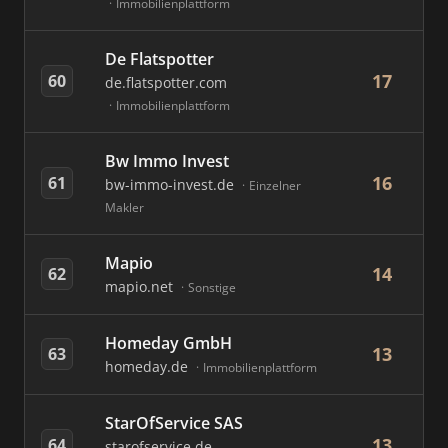
Immobilienplattform
De Flatspotter
17
60
de.flatspotter.com
Immobilienplattform
Bw Immo Invest
16
61
bw-immo-invest.de
Einzelner
Makler
Mapio
14
62
mapio.net
Sonstige
Homeday GmbH
13
63
homeday.de
Immobilienplattform
StarOfService SAS
13
64
starofservice.de