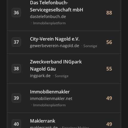
Das Telefonbuch-
Servicegesellschaft mbH
88
36
dastelefonbuch.de
Immobilienplattform
City-Verein Nagold e.V.
56
37
gewerbeverein-nagold.de
Sonstige
Zweckverband INGpark
55
38
Nagold Gäu
ingpark.de
Sonstige
Immobilienmakler
49
39
immobilienmakler.net
Immobilienplattform
Maklerrank
49
40
maklerrank.de
Einzelner Makler