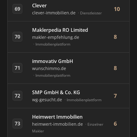
Clever
10
69
clever-immobilien.de
Dienstleister
Maklerpedia RO Limited
8
70
makler-empfehlung.de
Immobilienplattform
immovativ GmbH
8
71
wunschimmo.de
Immobilienplattform
SMP GmbH & Co. KG
7
72
wg-gesucht.de
Immobilienplattform
Heimwert Immobilien
6
73
heimwert-immobilien.de
Einzelner
Makler