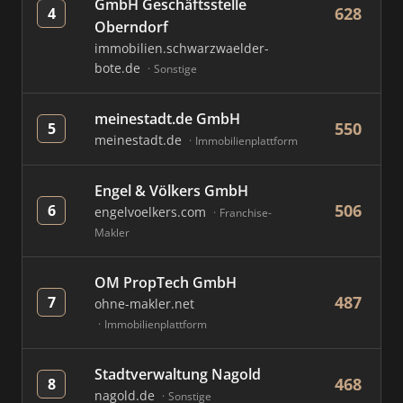
GmbH Geschäftsstelle
628
4
Oberndorf
immobilien.schwarzwaelder-
bote.de
Sonstige
meinestadt.de GmbH
550
5
meinestadt.de
Immobilienplattform
Engel & Völkers GmbH
506
6
engelvoelkers.com
Franchise-
Makler
OM PropTech GmbH
487
7
ohne-makler.net
Immobilienplattform
Stadtverwaltung Nagold
468
8
nagold.de
Sonstige