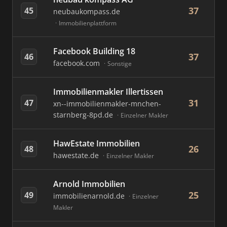
37
45
neubaukompass.de
Immobilienplattform
Facebook Building 18
37
46
facebook.com
Sonstige
Immobilienmakler Illertissen
31
47
xn--immobilienmakler-mnchen-
starnberg-8pd.de
Einzelner Makler
HawEstate Immobilien
26
48
hawestate.de
Einzelner Makler
Arnold Immobilien
25
49
immobilienarnold.de
Einzelner
Makler