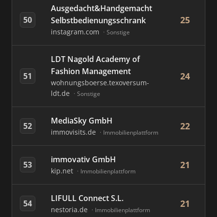
Ausgedacht&Handgemacht
25
50
Selbstbedienungsschrank
instagram.com
Sonstige
LDT Nagold Academy of
Fashion Management
24
51
wohnungsboerse.texoversum-
ldt.de
Sonstige
MediaSky GmbH
22
52
immovisits.de
Immobilienplattform
immovativ GmbH
21
53
kip.net
Immobilienplattform
LIFULL Connect S.L.
21
54
nestoria.de
Immobilienplattform