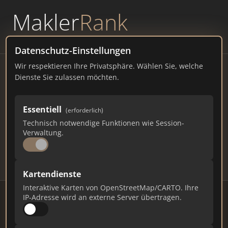
Makler
Rank
powered by
WAVEPOINT
Datenschutz-Einstellungen
Wir respektieren Ihre Privatsphäre. Wählen Sie, welche
Immobilienmakler Nagold –
Dienste Sie zulassen möchten.
Ranking Juli 2026
Essentiell
(erforderlich)
BADEN-WÜRTTEMBERG
21.241 EINWOHNER
Technisch notwendige Funktionen wie Session-
78
644
19.320
Verwaltung.
Makler
Makler-Keywords
Max. Punkte
Kartendienste
Interaktive Karten von OpenStreetMap/CARTO. Ihre
IP-Adresse wird an externe Server übertragen.
Stand: Juli 2026