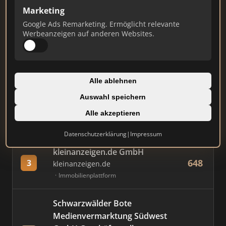
Marketing
Google Ads Remarketing. Ermöglicht relevante
#
MAKLER / FIRMA
PUNKTE
Werbeanzeigen auf anderen Websites.
Immobilien Scout GmbH
830
1
immobilienscout24.de
Alle ablehnen
Immobilienplattform
Auswahl speichern
AVIV Germany GmbH
Alle akzeptieren
777
2
immowelt.de
Immobilienplattform
Datenschutzerklärung
|
Impressum
kleinanzeigen.de GmbH
648
3
kleinanzeigen.de
Immobilienplattform
Schwarzwälder Bote
Medienvermarktung Südwest