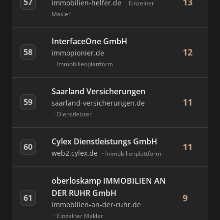
13
57
immobilien-helfer.de
Einzelner
Makler
InterfaceOne GmbH
12
58
immopionier.de
Immobilienplattform
Saarland Versicherungen
11
59
saarland-versicherungen.de
Dienstleister
Cylex Dienstleistungs GmbH
11
60
web2.cylex.de
Immobilienplattform
oberloskamp IMMOBILIEN AN
DER RUHR GmbH
9
61
immobilien-an-der-ruhr.de
Einzelner Makler