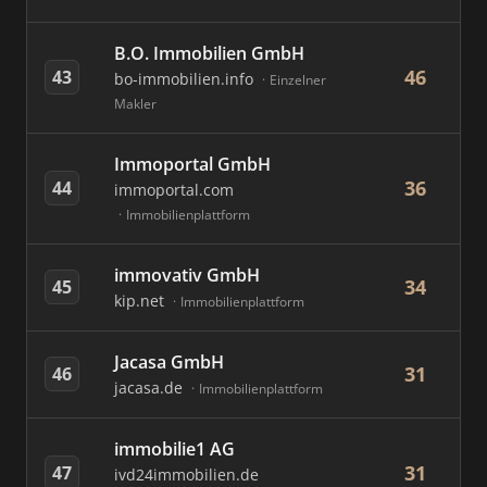
B.O. Immobilien GmbH
46
43
bo-immobilien.info
Einzelner
Makler
Immoportal GmbH
36
44
immoportal.com
Immobilienplattform
immovativ GmbH
34
45
kip.net
Immobilienplattform
Jacasa GmbH
31
46
jacasa.de
Immobilienplattform
immobilie1 AG
31
47
ivd24immobilien.de