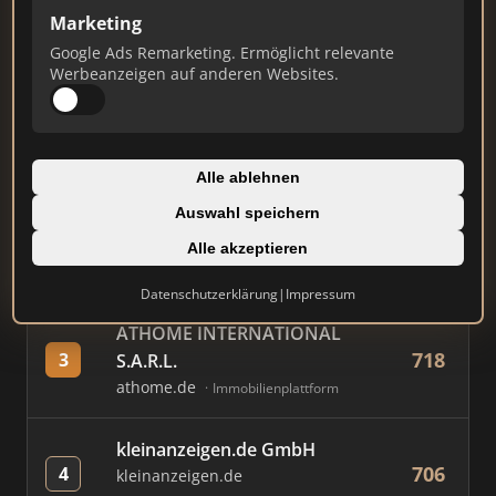
Marketing
Google Ads Remarketing. Ermöglicht relevante
#
MAKLER / FIRMA
PUNKTE
Werbeanzeigen auf anderen Websites.
AVIV Germany GmbH
827
1
immowelt.de
Immobilienplattform
Alle ablehnen
Auswahl speichern
Immobilien Scout GmbH
781
2
immobilienscout24.de
Alle akzeptieren
Immobilienplattform
Datenschutzerklärung
|
Impressum
ATHOME INTERNATIONAL
718
3
S.A.R.L.
athome.de
Immobilienplattform
kleinanzeigen.de GmbH
706
4
kleinanzeigen.de