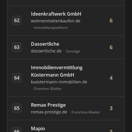
Ideenkraftwerk GmbH
6
62
wohnenmietenkaufen.de
Immobilienplattform
Dasoertliche
6
63
dasoertliche.de
Sonstige
Immobilienvermittlung
Küstermann GmbH
4
64
kuestermann-immobilien.de
Einzelner Makler
Remax Prestige
3
65
remax-prestige.de
Franchise-Makler
Mapio
3
66