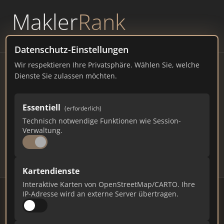
Makler
Rank
powered by
WAVEPOINT
Datenschutz-Einstellungen
Wir respektieren Ihre Privatsphäre. Wählen Sie, welche
Immobilienmakler Losheim
Dienste Sie zulassen möchten.
– Ranking Juli 2026
Essentiell
(erforderlich)
SAARLAND
15.821 EINWOHNER
Technisch notwendige Funktionen wie Session-
68
557
16.710
Verwaltung.
Makler
Makler-Keywords
Max. Punkte
Kartendienste
Interaktive Karten von OpenStreetMap/CARTO. Ihre
IP-Adresse wird an externe Server übertragen.
Stand: Juli 2026