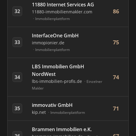
11880 Internet Services AG
86
32
11880-immobilienmakler.com
Immobilienplattform
InterfaceOne GmbH
75
33
immopionier.de
Immobilienplattform
LBS Immobilien GmbH
NordWest
74
34
lbs-immobilien-profis.de
Einzelner
Makler
immovativ GmbH
71
35
kip.net
Immobilienplattform
Brammen Immobilien e.K.
36