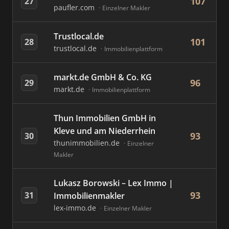
107
27
paufler.com
Einzelner Makler
Trustlocal.de
101
28
trustlocal.de
Immobilienplattform
markt.de GmbH & Co. KG
96
29
markt.de
Immobilienplattform
Thun Immobilien GmbH in
Kleve und am Niederrhein
93
30
thunimmobilien.de
Einzelner
Makler
Lukasz Borowski – Lex Immo |
93
31
Immobilienmakler
lex-immo.de
Einzelner Makler