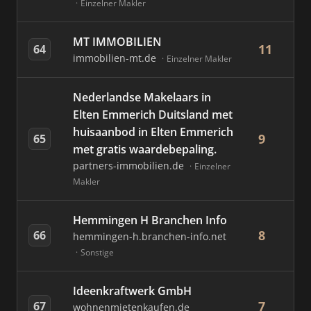
Einzelner Makler
MT IMMOBILIEN
11
64
immobilien-mt.de
Einzelner Makler
Nederlandse Makelaars in
Elten Emmerich Duitsland met
huisaanbod in Elten Emmerich
9
65
met gratis waardebepaling.
partners-immobilien.de
Einzelner
Makler
Hemmingen H Branchen Info
8
66
hemmingen-h.branchen-info.net
Sonstige
Ideenkraftwerk GmbH
7
67
wohnenmietenkaufen.de