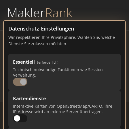
Makler
Rank
powered by
WAVEPOINT
Datenschutz-Einstellungen
Wir respektieren Ihre Privatsphäre. Wählen Sie, welche
Immobilienmakler Kleve –
Dienste Sie zulassen möchten.
Ranking Juli 2026
Essentiell
(erforderlich)
NORDRHEIN-WESTFALEN
22.643 EINWOHNER
Technisch notwendige Funktionen wie Session-
70
501
15.030
Verwaltung.
Makler
Makler-Keywords
Max. Punkte
Kartendienste
Interaktive Karten von OpenStreetMap/CARTO. Ihre
IP-Adresse wird an externe Server übertragen.
Stand: Juli 2026