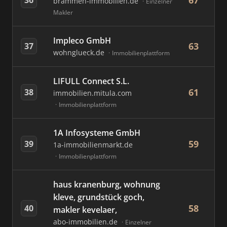
67
brammen-immobilien.de
Einzelner
Makler
Impleco GmbH
63
37
wohnglueck.de
Immobilienplattform
LIFULL Connect S.L.
61
38
immobilien.mitula.com
Immobilienplattform
1A Infosysteme GmbH
59
39
1a-immobilienmarkt.de
Immobilienplattform
haus kranenburg, wohnung
kleve, grundstück goch,
58
40
makler kevelaer,
abo-immobilien.de
Einzelner