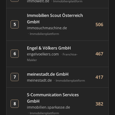
immowelt.de
Immobilienplattform
Immobilien Scout Österreich
GmbH
506
5
immosuchmaschine.de
Immobilienplattform
Engel & Völkers GmbH
467
6
engelvoelkers.com
Franchise-
Makler
meinestadt.de GmbH
417
7
meinestadt.de
Immobilienplattform
S-Communication Services
GmbH
382
8
immobilien.sparkasse.de
Immobilienplattform