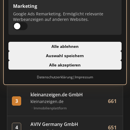
Marketing
Google Ads Remarketing. Ermöglicht relevante
#
MAKLER / FIRMA
PUNKTE
Werbeanzeigen auf anderen Websites.
Immobilien Scout GmbH
761
1
immobilienscout24.de
Alle ablehnen
Immobilienplattform
Auswahl speichern
RE/MAX Germany REF Real
Alle akzeptieren
673
2
Estate Franchise GmbH
Datenschutzerklärung
|
Impressum
remax.de
Franchise-Makler
kleinanzeigen.de GmbH
661
3
kleinanzeigen.de
Immobilienplattform
AVIV Germany GmbH
651
4