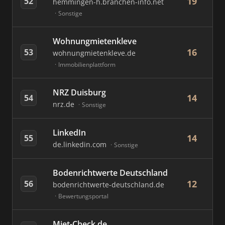
19
52
hemmingen-h.branchen-info.net
Sonstige
Wohnungmietenkleve
16
53
wohnungmietenkleve.de
Immobilienplattform
NRZ Duisburg
14
54
nrz.de
Sonstige
LinkedIn
14
55
de.linkedin.com
Sonstige
Bodenrichtwerte Deutschland
12
56
bodenrichtwerte-deutschland.de
Bewertungsportal
Miet-Check.de