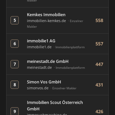
Makler
Kemkes Immobilien
558
5
immobilien-kemkes.de
Einzelner
Makler
immobilie1 AG
557
6
immobilie1.de
Immobilienplattform
meinestadt.de GmbH
447
7
meinestadt.de
Immobilienplattform
Simon Vos GmbH
431
8
simonvos.de
Einzelner Makler
Immobilien Scout Österreich
GmbH
426
9
immosuchmaschine.de