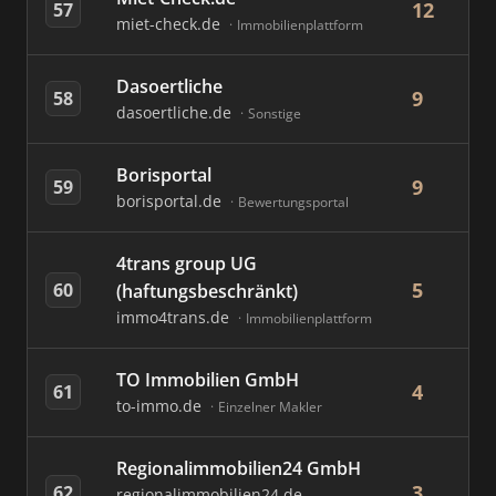
12
57
miet-check.de
Immobilienplattform
Dasoertliche
9
58
dasoertliche.de
Sonstige
Borisportal
9
59
borisportal.de
Bewertungsportal
4trans group UG
5
60
(haftungsbeschränkt)
immo4trans.de
Immobilienplattform
TO Immobilien GmbH
4
61
to-immo.de
Einzelner Makler
Regionalimmobilien24 GmbH
3
62
regionalimmobilien24.de