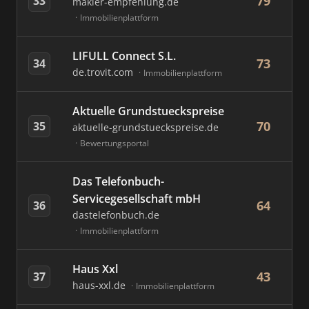
79
33
makler-empfehlung.de
Immobilienplattform
LIFULL Connect S.L.
73
34
de.trovit.com
Immobilienplattform
Aktuelle Grundstueckspreise
70
35
aktuelle-grundstueckspreise.de
Bewertungsportal
Das Telefonbuch-
Servicegesellschaft mbH
64
36
dastelefonbuch.de
Immobilienplattform
Haus Xxl
43
37
haus-xxl.de
Immobilienplattform