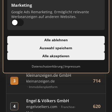
Marketing
Google Ads Remarketing. Ermöglicht relevante
#
MAKLER / FIRMA
PUNKTE
Werbeanzeigen auf anderen Websites.
Immobilien Scout GmbH
824
1
immobilienscout24.de
Alle ablehnen
Immobilienplattform
Auswahl speichern
AVIV Germany GmbH
Alle akzeptieren
739
2
immowelt.de
Immobilienplattform
Datenschutzerklärung
|
Impressum
kleinanzeigen.de GmbH
714
3
kleinanzeigen.de
Immobilienplattform
Engel & Völkers GmbH
620
4
engelvoelkers.com
Franchise-