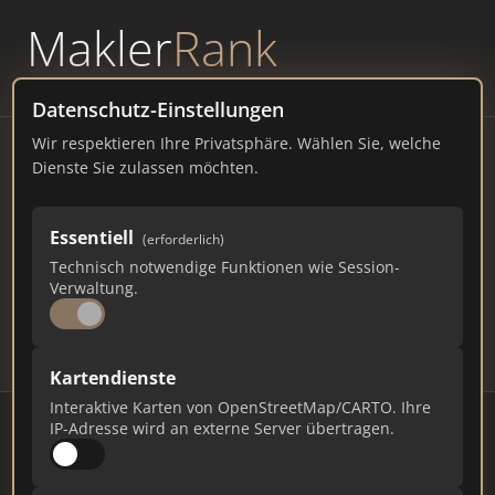
Makler
Rank
powered by
WAVEPOINT
Datenschutz-Einstellungen
Wir respektieren Ihre Privatsphäre. Wählen Sie, welche
Immobilienmakler Rees –
Dienste Sie zulassen möchten.
Ranking Juli 2026
Essentiell
(erforderlich)
NORDRHEIN-WESTFALEN
21.892 EINWOHNER
Technisch notwendige Funktionen wie Session-
64
601
18.030
Verwaltung.
Makler
Makler-Keywords
Max. Punkte
Kartendienste
Interaktive Karten von OpenStreetMap/CARTO. Ihre
IP-Adresse wird an externe Server übertragen.
Stand: Juli 2026