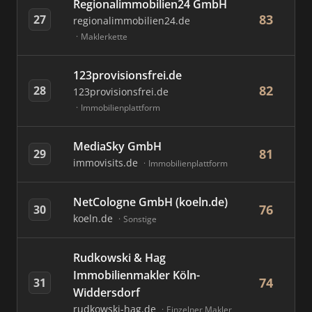
Regionalimmobilien24 GmbH
83
27
regionalimmobilien24.de
Maklerkette
123provisionsfrei.de
82
28
123provisionsfrei.de
Immobilienplattform
MediaSky GmbH
81
29
immovisits.de
Immobilienplattform
NetCologne GmbH (koeln.de)
76
30
koeln.de
Sonstige
Rudkowski & Hag
Immobilienmakler Köln-
74
31
Widdersdorf
rudkowski-hag.de
Einzelner Makler