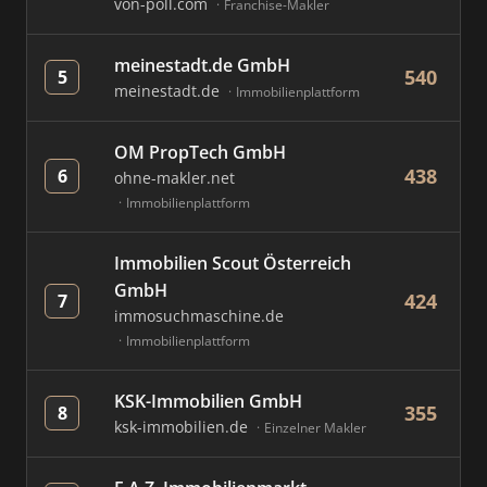
von-poll.com
Franchise-Makler
meinestadt.de GmbH
540
5
meinestadt.de
Immobilienplattform
OM PropTech GmbH
438
6
ohne-makler.net
Immobilienplattform
Immobilien Scout Österreich
GmbH
424
7
immosuchmaschine.de
Immobilienplattform
KSK-Immobilien GmbH
355
8
ksk-immobilien.de
Einzelner Makler