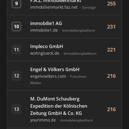
F.A.Z. Immobilienmarkt
255
9
immobilienmarkt.faz.net
Sonstige
immobilie1 AG
231
10
immobilie1.de
Immobilienplattform
Impleco GmbH
221
11
wohnglueck.de
Immobilienplattform
Engel & Völkers GmbH
216
12
engelvoelkers.com
Franchise-
Makler
M. DuMont Schauberg
Expedition der Kölnischen
216
13
Zeitung GmbH & Co. KG
yourimmo.de
Immobilienplattform