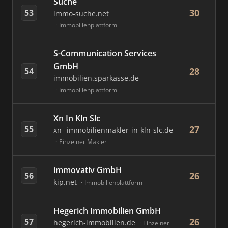
Suche
30
53
immo-suche.net
Immobilienplattform
S-Communication Services
GmbH
28
54
immobilien.sparkasse.de
Immobilienplattform
Xn In Kln Slc
27
55
xn--immobilienmakler-in-kln-slc.de
Einzelner Makler
immovativ GmbH
26
56
kip.net
Immobilienplattform
Hegerich Immobilien GmbH
26
57
hegerich-immobilien.de
Einzelner