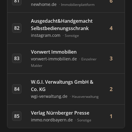
6
81
newhome.de
Immobilienplattform
Ausgedacht&Handgemacht
4
82
Selbstbedienungsschrank
instagram.com
Sonstige
Vonwert Immobilien
3
83
vonwert-immobilien.de
Einzelner
Makler
W.G.I. Verwaltungs GmbH &
2
84
Co. KG
wgi-verwaltung.de
Hausverwaltung
Verlag Nürnberger Presse
1
85
immo.nordbayern.de
Sonstige