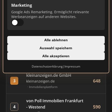
Marketing
Google Ads Remarketing. Ermöglicht relevante
#
MAKLER / FIRMA
PUNKTE
Werbeanzeigen auf anderen Websites.
Immobilien Scout GmbH
745
1
immobilienscout24.de
Alle ablehnen
Immobilienplattform
Auswahl speichern
AVIV Germany GmbH
Alle akzeptieren
675
2
immowelt.de
Immobilienplattform
Datenschutzerklärung
|
Impressum
kleinanzeigen.de GmbH
648
3
kleinanzeigen.de
Immobilienplattform
von Poll Immobilien Frankfurt
590
4
- Westend