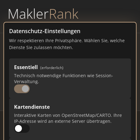
Makler
Rank
powered by
WAVEPOINT
Datenschutz-Einstellungen
Wir respektieren Ihre Privatsphäre. Wählen Sie, welche
Immobilienmakler Hürth –
Dienste Sie zulassen möchten.
Ranking Juli 2026
Essentiell
(erforderlich)
NORDRHEIN-WESTFALEN
57.040 EINWOHNER
Technisch notwendige Funktionen wie Session-
85
458
13.740
Verwaltung.
Makler
Makler-Keywords
Max. Punkte
Kartendienste
Interaktive Karten von OpenStreetMap/CARTO. Ihre
IP-Adresse wird an externe Server übertragen.
Stand: Juli 2026