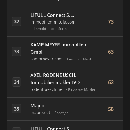
LIFULL Connect S.L.
73
32
immobilien.mitula.com
Immobilienplattform
KAMP MEYER Immobilien
63
33
GmbH
kampmeyer.com
Einzelner Makler
AXEL RODENBÜSCH,
62
34
Immobilienmakler IVD
rodenbuesch.net
Einzelner Makler
Mapio
58
35
mapio.net
Sonstige
LIFULL Connect S.L.