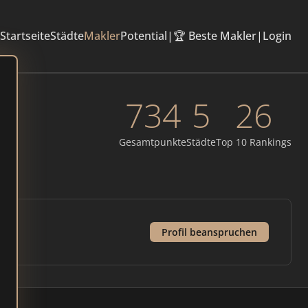
Startseite
Städte
Makler
Potential
|
🏆 Beste Makler
|
Login
734
5
26
Gesamtpunkte
Städte
Top 10 Rankings
Profil beanspruchen