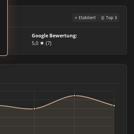
⭐ Etabliert
🥇 Top 3
Google Bewertung:
5,0 ★
(7)