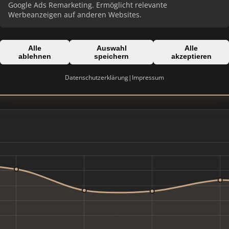
Google Ads Remarketing. Ermöglicht relevante
Werbeanzeigen auf anderen Websites.
Alle
Auswahl
Alle
ablehnen
speichern
akzeptieren
Domain:
rhein-Westfalen
hassel-immobilien.de
Datenschutzerklärung
|
Impressum