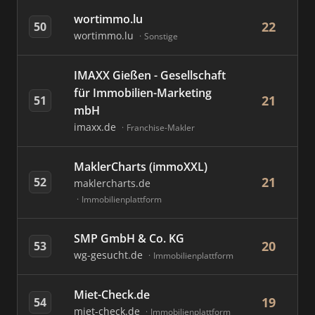
wortimmo.lu
22
50
wortimmo.lu
Sonstige
IMAXX Gießen - Gesellschaft
für Immobilien-Marketing
21
51
mbH
imaxx.de
Franchise-Makler
MaklerCharts (immoXXL)
21
52
maklercharts.de
Immobilienplattform
SMP GmbH & Co. KG
20
53
wg-gesucht.de
Immobilienplattform
Miet-Check.de
19
54
miet-check.de
Immobilienplattform