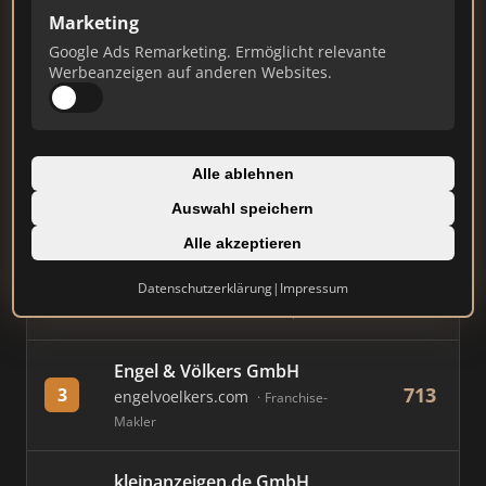
Marketing
Stand: Juli 2026
Google Ads Remarketing. Ermöglicht relevante
Werbeanzeigen auf anderen Websites.
#
MAKLER / FIRMA
PUNKTE
Immobilien Scout GmbH
Alle ablehnen
883
1
immobilienscout24.de
Auswahl speichern
Immobilienplattform
Alle akzeptieren
AVIV Germany GmbH
Datenschutzerklärung
|
Impressum
796
2
immowelt.de
Immobilienplattform
Engel & Völkers GmbH
713
3
engelvoelkers.com
Franchise-
Makler
kleinanzeigen.de GmbH