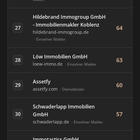
Hildebrand Immogroup GmbH
- Immobilienmakler Koblenz
64
27
hildebrand-immogroup.de
Einzelner Makler
Löw Immobilien GmbH
63
28
loew-immo.de
Einzelner Makler
Assetfy
60
29
assetfy.com
Dienstleister
Schwaderlapp Immobilien
57
30
GmbH
schwaderlapp.de
Einzelner Makler
Immotactics GmbH