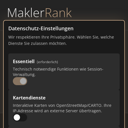
Makler
Rank
powered by
WAVEPOINT
Datenschutz-Einstellungen
Wir respektieren Ihre Privatsphäre. Wählen Sie, welche
Immobilienmakler Höhr-
Dienste Sie zulassen möchten.
Grenzhausen – Ranking Juli
Essentiell
(erforderlich)
2026
Technisch notwendige Funktionen wie Session-
Verwaltung.
RHEINLAND-PFALZ
9.500 EINWOHNER
81
473
14.190
Kartendienste
Makler
Makler-Keywords
Max. Punkte
Interaktive Karten von OpenStreetMap/CARTO. Ihre
IP-Adresse wird an externe Server übertragen.