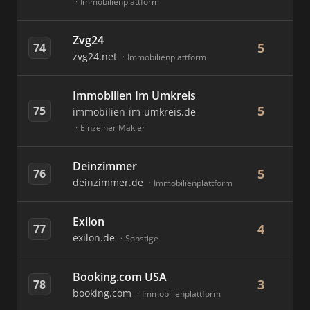
Immobilienplattform
Zvg24
5
74
zvg24.net
Immobilienplattform
Immobilien Im Umkreis
5
75
immobilien-im-umkreis.de
Einzelner Makler
Deinzimmer
5
76
deinzimmer.de
Immobilienplattform
Exilon
4
77
exilon.de
Sonstige
Booking.com USA
3
78
booking.com
Immobilienplattform