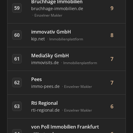
Bruchhage Immobilien
9
59
bruchhage-immobilien.de
Einzelner Makler
immovativ GmbH
8
60
kip.net
Immobilienplattform
MediaSky GmbH
7
61
immovisits.de
Immobilienplattform
Pees
7
62
immo-pees.de
Einzelner Makler
Rti Regional
6
63
rti-regional.de
Einzelner Makler
von Poll Immobilien Frankfurt