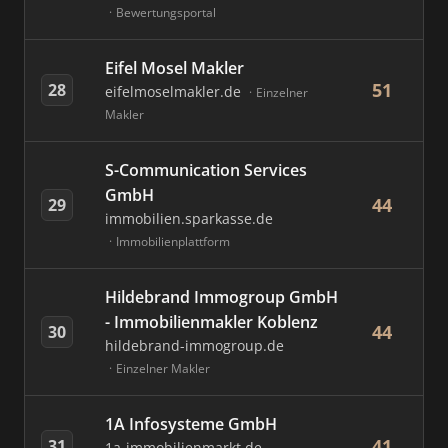
Bewertungsportal
Eifel Mosel Makler
51
28
eifelmoselmakler.de
Einzelner
Makler
S-Communication Services
GmbH
44
29
immobilien.sparkasse.de
Immobilienplattform
Hildebrand Immogroup GmbH
- Immobilienmakler Koblenz
44
30
hildebrand-immogroup.de
Einzelner Makler
1A Infosysteme GmbH
41
31
1a-immobilienmarkt.de