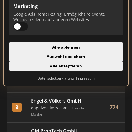
Marketing
Stand: Juli 2026
Google Ads Remarketing. Ermöglicht relevante
Werbeanzeigen auf anderen Websites.
#
MAKLER / FIRMA
PUNKTE
Immobilien Scout GmbH
Alle ablehnen
892
1
immobilienscout24.de
Auswahl speichern
Immobilienplattform
Alle akzeptieren
AVIV Germany GmbH
Datenschutzerklärung
|
Impressum
856
2
immowelt.de
Immobilienplattform
Engel & Völkers GmbH
774
3
engelvoelkers.com
Franchise-
Makler
OM PropTech GmbH