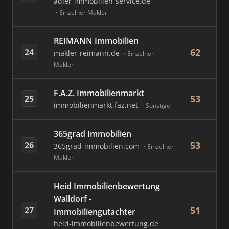
adler-immobilien-service.de
Einzelner Makler
REIMANN Immobilien
62
24
makler-reimann.de
Einzelner
Makler
F.A.Z. Immobilienmarkt
53
25
immobilienmarkt.faz.net
Sonstige
365grad Immobilien
53
26
365grad-immobilien.com
Einzelner
Makler
Heid Immobilienbewertung
Walldorf -
51
27
Immobiliengutachter
heid-immobilienbewertung.de