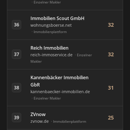
Einzelner Makler
Immobilien Scout GmbH
32
36
wohnungsboerse.net
Immobilienplattform
Reich Immobilien
32
37
reich-immoservice.de
Einzelner
Makler
Kannenbäcker Immobilien
GbR
31
38
kannenbaecker-immobilien.de
Einzelner Makler
ZVnow
25
39
zvnow.de
Immobilienplattform