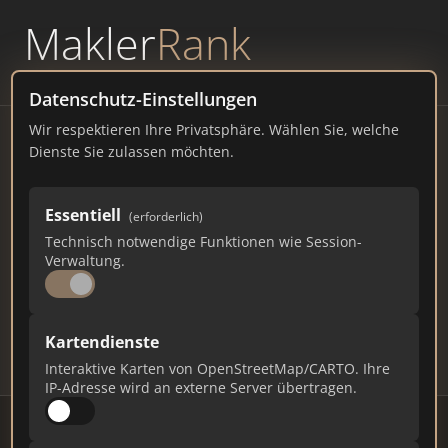
Makler
Rank
powered by
WAVEPOINT
Datenschutz-Einstellungen
Wir respektieren Ihre Privatsphäre. Wählen Sie, welche
Immobilienmakler
Dienste Sie zulassen möchten.
Hillscheid – Ranking Juli
Essentiell
(erforderlich)
2026
Technisch notwendige Funktionen wie Session-
Verwaltung.
RHEINLAND-PFALZ
2.600 EINWOHNER
73
428
12.840
Kartendienste
Makler
Makler-Keywords
Max. Punkte
Interaktive Karten von OpenStreetMap/CARTO. Ihre
IP-Adresse wird an externe Server übertragen.