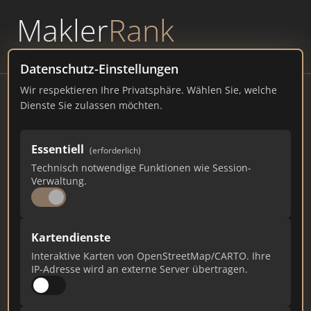
Makler
Rank
powered by
WAVEPOINT
Datenschutz-Einstellungen
Wir respektieren Ihre Privatsphäre. Wählen Sie, welche
Besser Wohnen Immobilien
Dienste Sie zulassen möchten.
Hellenstraße 24, 56179 Vallendar
Essentiell
(erforderlich)
bwikoblenz.de
Technisch notwendige Funktionen wie Session-
Verwaltung.
298
4
4
Gesamtpunkte
Städte
Top 10 Rankings
Kartendienste
Interaktive Karten von OpenStreetMap/CARTO. Ihre
IP-Adresse wird an externe Server übertragen.
Ist das Ihr Unternehmen?
Verifizieren Sie Ihr Profil, bearbeiten Sie Ihre
Daten und erhalten Sie monatliche Ranking-