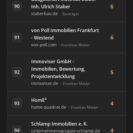
6
90
Inh. Ulrich Staber
staberbau.de
Bauträger
von Poll Immobilien Frankfurt
6
91
- Westend
von-poll.com
Franchise-Makler
Immoviser GmbH -
Immobilien, Bewertung,
5
92
Projektentwicklung
immoviser.de
Einzelner Makler
HomE²
4
93
home-quadrat.de
Einzelner Makler
Schlamp Immobilien e. K.
4
94
unternehmensgruppe-schlamp.de