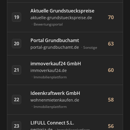
Aktuelle Grundstueckspreise
70
19
aktuelle-grundstueckspreise.de
Bewertungsportal
Portal Grundbuchamt
63
20
portal-grundbuchamt.de
Sonstige
immoverkauf24 GmbH
60
21
immoverkauf24.de
Immobilienplattform
Ideenkraftwerk GmbH
58
22
wohnenmietenkaufen.de
Immobilienplattform
LIFULL Connect S.L.
56
23
nestoria.de
Immobilienplattform