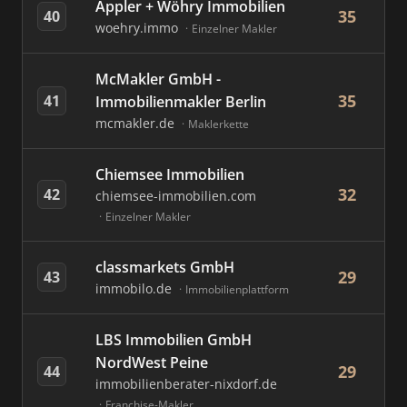
Appler + Wöhry Immobilien
35
40
woehry.immo
Einzelner Makler
McMakler GmbH -
35
41
Immobilienmakler Berlin
mcmakler.de
Maklerkette
Chiemsee Immobilien
32
42
chiemsee-immobilien.com
Einzelner Makler
classmarkets GmbH
29
43
immobilo.de
Immobilienplattform
LBS Immobilien GmbH
NordWest Peine
29
44
immobilienberater-nixdorf.de
Franchise-Makler