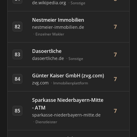
de.wikipedia.org
Sonstige
Nestmeier Immobilien
7
82
nestmeier-immobilien.de
Einzelner Makler
Dasoertliche
7
83
dasoertliche.de
Sonstige
Günter Kaiser GmbH (zvg.com)
7
84
zvg.com
Immobilienplattform
Sparkasse Niederbayern-Mitte
- ATM
7
85
sparkasse-niederbayern-mitte.de
Dienstleister