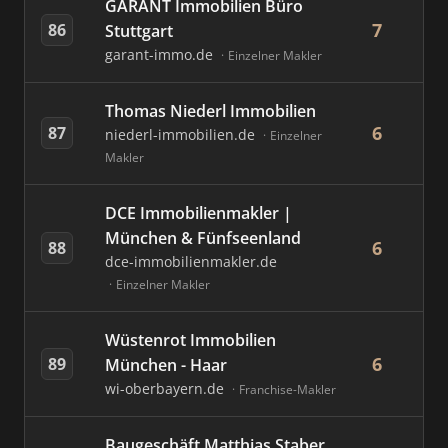
GARANT Immobilien Büro
7
86
Stuttgart
garant-immo.de
Einzelner Makler
Thomas Niederl Immobilien
6
87
niederl-immobilien.de
Einzelner
Makler
DCE Immobilienmakler |
München & Fünfseenland
6
88
dce-immobilienmakler.de
Einzelner Makler
Wüstenrot Immobilien
6
89
München - Haar
wi-oberbayern.de
Franchise-Makler
Baugeschäft Matthias Staber