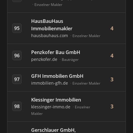
Einzelner Makler
HausBauHaus
4
95
Immobilienmakler
hausbauhaus.com
Einzelner Makler
Penzkofer Bau GmbH
4
96
penzkofer.de
Bauträger
GFH Immobilien GmbH
3
97
immobilien-gfh.de
Einzelner Makler
Klessinger Immobilien
3
98
klessinger-immo.de
Einzelner
Makler
Gerschlauer GmbH,