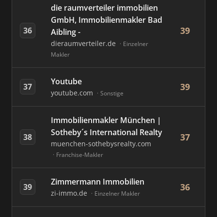
die raumverteiler immobilien
GmbH, Immobilienmakler Bad
39
36
Aibling -
dieraumverteiler.de
Einzelner
Makler
Youtube
39
37
youtube.com
Sonstige
Immobilienmakler München |
Sotheby´s International Realty
37
38
muenchen-sothebysrealty.com
Franchise-Makler
Zimmermann Immobilien
36
39
zi-immo.de
Einzelner Makler