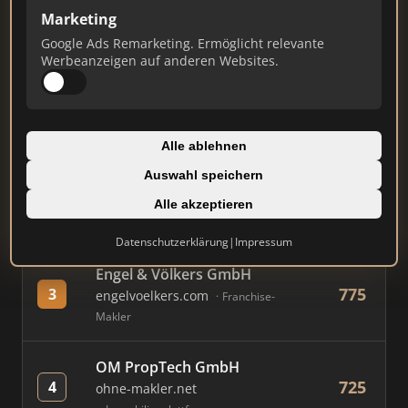
Marketing
Google Ads Remarketing. Ermöglicht relevante
#
MAKLER / FIRMA
PUNKTE
Werbeanzeigen auf anderen Websites.
Immobilien Scout GmbH
893
1
immobilienscout24.de
Alle ablehnen
Immobilienplattform
Auswahl speichern
AVIV Germany GmbH
Alle akzeptieren
822
2
immowelt.de
Immobilienplattform
Datenschutzerklärung
|
Impressum
Engel & Völkers GmbH
775
3
engelvoelkers.com
Franchise-
Makler
OM PropTech GmbH
725
4
ohne-makler.net