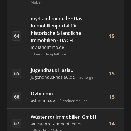
Makler
my-Landimmo.de - Das
Immobilienportal für
historische & ländliche
15
64
Immobilien - DACH
my-landimmo.de
Immobilienplattform
Jugendhaus Haslau
15
65
jugendhaus-haslau.de
Sonstige
Ovbimmo
15
66
ovbimmo.de
Einzelner Makler
Wüstenrot Immobilien GmbH
14
67
wuestenrot-immobilien.de
Franchise-Makler