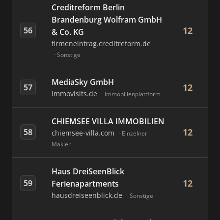
Creditreform Berlin
Brandenburg Wolfram GmbH
12
56
& Co. KG
firmeneintrag.creditreform.de
Sonstige
MediaSky GmbH
12
57
immovisits.de
Immobilienplattform
CHIEMSEE VILLA IMMOBILIEN
12
58
chiemsee-villa.com
Einzelner
Makler
Haus DreiSeenBlick
12
59
Ferienapartments
hausdreiseenblick.de
Sonstige