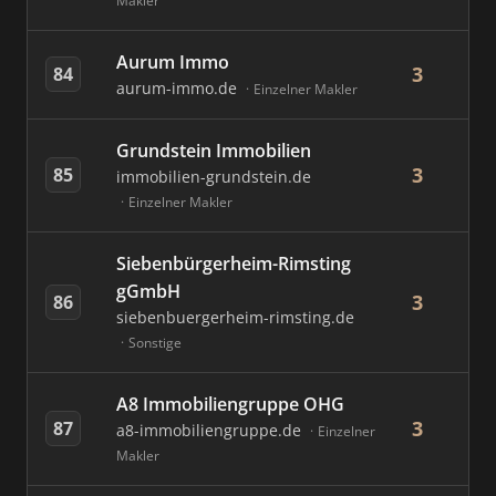
Makler
Aurum Immo
3
84
aurum-immo.de
Einzelner Makler
Grundstein Immobilien
3
85
immobilien-grundstein.de
Einzelner Makler
Siebenbürgerheim-Rimsting
gGmbH
3
86
siebenbuergerheim-rimsting.de
Sonstige
A8 Immobiliengruppe OHG
3
87
a8-immobiliengruppe.de
Einzelner
Makler