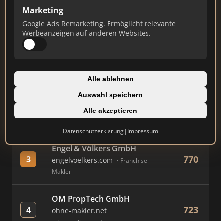
Marketing
Google Ads Remarketing. Ermöglicht relevante
#
MAKLER / FIRMA
PUNKTE
Werbeanzeigen auf anderen Websites.
Immobilien Scout GmbH
890
1
immobilienscout24.de
Alle ablehnen
Immobilienplattform
Auswahl speichern
AVIV Germany GmbH
Alle akzeptieren
806
2
immowelt.de
Immobilienplattform
Datenschutzerklärung
|
Impressum
Engel & Völkers GmbH
770
3
engelvoelkers.com
Franchise-
Makler
OM PropTech GmbH
723
4
ohne-makler.net