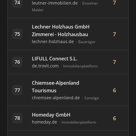
7
74
leutner-immobilien.de
Einzelner
Makler
Lechner Holzhaus GmbH
7
75
Zimmerei - Holzhausbau
lechner-holzhaus.de
Bauträger
LIFULL Connect S.L.
7
76
de.trovit.com
Immobilienplattform
Chiemsee-Alpenland
6
77
Tourismus
chiemsee-alpenland.de
Sonstige
Homeday GmbH
6
78
homeday.de
Immobilienplattform