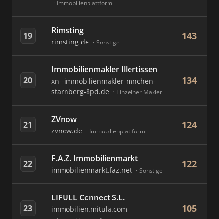
Immobilienplattform
Rimsting
143
19
rimsting.de
Sonstige
Immobilienmakler Illertissen
134
20
xn--immobilienmakler-mnchen-
starnberg-8pd.de
Einzelner Makler
ZVnow
124
21
zvnow.de
Immobilienplattform
F.A.Z. Immobilienmarkt
122
22
immobilienmarkt.faz.net
Sonstige
LIFULL Connect S.L.
105
23
immobilien.mitula.com