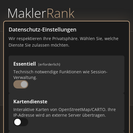
Makler
Rank
powered by
WAVEPOINT
Datenschutz-Einstellungen
Wir respektieren Ihre Privatsphäre. Wählen Sie, welche
Immobilienmakler Rimsting
Dienste Sie zulassen möchten.
– Ranking Juli 2026
Essentiell
(erforderlich)
BAYERN
4.000 EINWOHNER
Technisch notwendige Funktionen wie Session-
94
563
16.890
Verwaltung.
Makler
Makler-Keywords
Max. Punkte
Kartendienste
Interaktive Karten von OpenStreetMap/CARTO. Ihre
IP-Adresse wird an externe Server übertragen.
Stand: Juli 2026