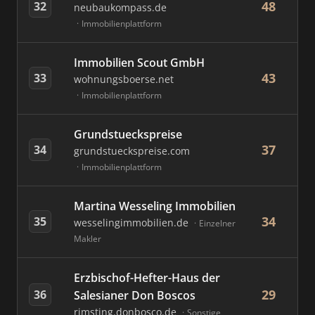
48
32
neubaukompass.de
Immobilienplattform
Immobilien Scout GmbH
43
33
wohnungsboerse.net
Immobilienplattform
Grundstueckspreise
37
34
grundstueckspreise.com
Immobilienplattform
Martina Wesseling Immobilien
34
35
wesselingimmobilien.de
Einzelner
Makler
Erzbischof-Hefter-Haus der
29
36
Salesianer Don Boscos
rimsting.donbosco.de
Sonstige