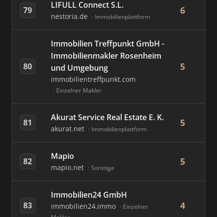
LIFULL Connect S.L.
6
79
nestoria.de
Immobilienplattform
Immobilien Treffpunkt GmbH -
Immobilienmakler Rosenheim
5
80
und Umgebung
immobilientreffpunkt.com
Einzelner Makler
Akurat Service Real Estate E. K.
5
81
akurat.net
Immobilienplattform
Mapio
5
82
mapio.net
Sonstige
Immobilien24 GmbH
4
83
immobilien24.immo
Einzelner