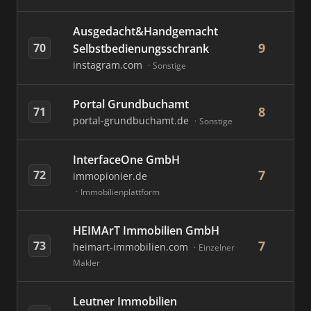
Ausgedacht&Handgemacht
9
70
Selbstbedienungsschrank
instagram.com
Sonstige
Portal Grundbuchamt
8
71
portal-grundbuchamt.de
Sonstige
InterfaceOne GmbH
7
72
immopionier.de
Immobilienplattform
HEIMArT Immobilien GmbH
7
73
heimart-immobilien.com
Einzelner
Makler
Leutner Immobilien