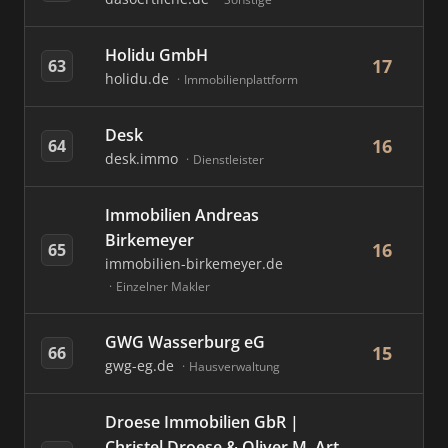
Holidu GmbH
17
63
holidu.de
Immobilienplattform
Desk
16
64
desk.immo
Dienstleister
Immobilien Andreas
Birkemeyer
16
65
immobilien-birkemeyer.de
Einzelner Makler
GWG Wasserburg eG
15
66
gwg-eg.de
Hausverwaltung
Droese Immobilien GbR |
Christel Droese & Oliver M. Art