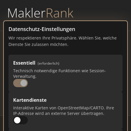
Makler
Rank
powered by
WAVEPOINT
Datenschutz-Einstellungen
Wir respektieren Ihre Privatsphäre. Wählen Sie, welche
Immobilienmakler
Dienste Sie zulassen möchten.
Chiemsee – Ranking Juli
Essentiell
(erforderlich)
2026
Technisch notwendige Funktionen wie Session-
Verwaltung.
BAYERN
300 EINWOHNER
87
618
18.540
Kartendienste
Makler
Makler-Keywords
Max. Punkte
Interaktive Karten von OpenStreetMap/CARTO. Ihre
IP-Adresse wird an externe Server übertragen.