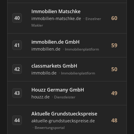
Immobilien Matschke
60
40
immobilien-matschke.de
Einzelner
Makler
immobilien.de GmbH
59
41
immobilien.de
Immobilienplattform
classmarkets GmbH
50
42
immobilo.de
Immobilienplattform
Houzz Germany GmbH
49
43
houzz.de
Dienstleister
Aktuelle Grundstueckspreise
48
44
aktuelle-grundstueckspreise.de
Bewertungsportal