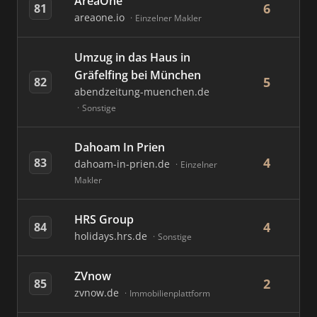
AreaOne
6
81
areaone.io
Einzelner Makler
Umzug in das Haus in
Gräfelfing bei München
5
82
abendzeitung-muenchen.de
Sonstige
Dahoam In Prien
4
83
dahoam-in-prien.de
Einzelner
Makler
HRS Group
4
84
holidays.hrs.de
Sonstige
ZVnow
2
85
zvnow.de
Immobilienplattform