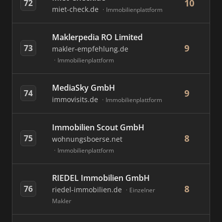
10
72
miet-check.de
Immobilienplattform
Maklerpedia RO Limited
9
73
makler-empfehlung.de
Immobilienplattform
MediaSky GmbH
9
74
immovisits.de
Immobilienplattform
Immobilien Scout GmbH
8
75
wohnungsboerse.net
Immobilienplattform
RIEDEL Immobilien GmbH
8
76
riedel-immobilien.de
Einzelner
Makler