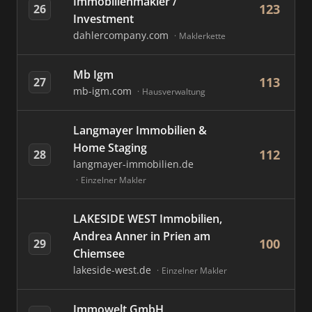
Immobilienmakler /
123
26
Investment
dahlercompany.com
Maklerkette
Mb Igm
113
27
mb-igm.com
Hausverwaltung
Langmayer Immobilien &
Home Staging
112
28
langmayer-immobilien.de
Einzelner Makler
LAKESIDE WEST Immobilien,
Andrea Anner in Prien am
100
29
Chiemsee
lakeside-west.de
Einzelner Makler
Immowelt GmbH