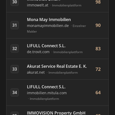
98
30
immowelt.at
Immobilienplattform
Mona May Immobilien
90
31
monamayimmobilien.de
Einzelner
Makler
LIFULL Connect S.L.
83
32
de.trovit.com
Immobilienplattform
Akurat Service Real Estate E. K.
72
33
akurat.net
Immobilienplattform
LIFULL Connect S.L.
64
34
immobilien.mitula.com
Immobilienplattform
IMMOVISION Property GmbH