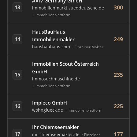
AVIV Germany GmbH
300
13
immobilienmarkt.sueddeutsche.de
Immobilienplattform
HausBauHaus
249
14
Immobilienmakler
hausbauhaus.com
Einzelner Makler
Immobilien Scout Österreich
GmbH
235
15
immosuchmaschine.de
Immobilienplattform
Impleco GmbH
225
16
wohnglueck.de
Immobilienplattform
Ihr Chiemseemakler
177
17
ihr-chiemseemakler.de
Einzelner