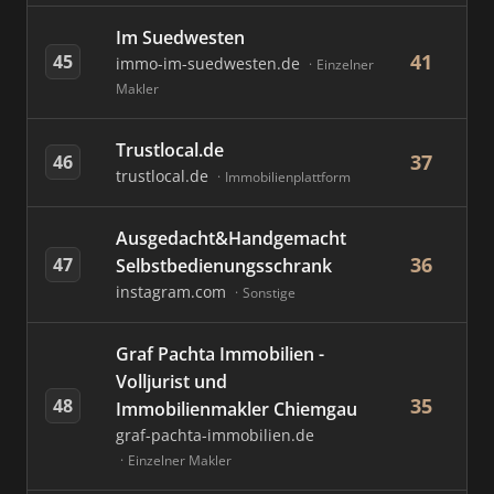
Im Suedwesten
41
45
immo-im-suedwesten.de
Einzelner
Makler
Trustlocal.de
37
46
trustlocal.de
Immobilienplattform
Ausgedacht&Handgemacht
36
47
Selbstbedienungsschrank
instagram.com
Sonstige
Graf Pachta Immobilien -
Volljurist und
35
48
Immobilienmakler Chiemgau
graf-pachta-immobilien.de
Einzelner Makler