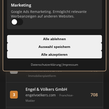
Marketing
Stand: Juli 2026
Google Ads Remarketing. Ermöglicht relevante
Werbeanzeigen auf anderen Websites.
#
MAKLER / FIRMA
PUNKTE
von Poll Immobilien Frankfurt
Alle ablehnen
820
1
- Westend
Auswahl speichern
von-poll.com
Franchise-Makler
Alle akzeptieren
Immobilien Scout GmbH
Datenschutzerklärung
|
Impressum
740
2
immobilienscout24.de
Immobilienplattform
Engel & Völkers GmbH
708
3
engelvoelkers.com
Franchise-
Makler