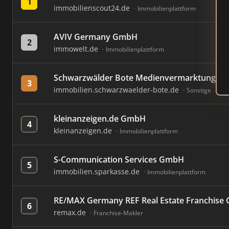
1
immobilienscout24.de
Immobilienplattform
AVIV Germany GmbH
2
immowelt.de
Immobilienplattform
Schwarzwälder Bote Medienvermarktung Sü
3
immobilien.schwarzwaelder-bote.de
Sonstige
kleinanzeigen.de GmbH
4
kleinanzeigen.de
Immobilienplattform
S-Communication Services GmbH
5
immobilien.sparkasse.de
Immobilienplattform
RE/MAX Germany REF Real Estate Franchis
6
remax.de
Franchise-Makler