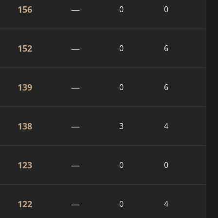
156
—
0
0
152
—
0
6
139
—
0
6
138
—
3
4
123
—
0
0
122
—
0
4