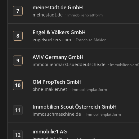
meinestadt.de GmbH
7
meinestadt.de
Immobilienplattform
Engel & Völkers GmbH
8
engelvoelkers.com
Franchise-Makler
AVIV Germany GmbH
9
immobilienmarkt.sueddeutsche.de
Immobilienplatt
OM PropTech GmbH
10
ohne-makler.net
Immobilienplattform
Immobilien Scout Österreich GmbH
11
immosuchmaschine.de
Immobilienplattform
immobilie1 AG
12
immobilie1.de