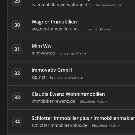
29
is-immobilien-verwaltung.de
Hausverwaltung
Wagner-Immobilien
30
wagner-immobilien.net
Einzelner Makler
Mim Ww
31
mim-ww.de
Einzelner Makler
immovativ GmbH
32
kip.net
Immobilienplattform
Claudia Ewenz Wohnimmobilien
33
immobilien-ewenz.de
Einzelner Makler
Schlotter Immobilienplus / Immobilienmakle
34
schlotterimmobilienplus.de
Einzelner Makler