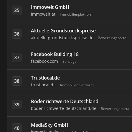
Immowelt GmbH
35
immowelt.at
Immobilienplattform
Aktuelle Grundstueckspreise
36
aktuelle-grundstueckspreise.de
Bewertungsportal
Facebook Building 18
37
facebook.com
Sonstige
Trustlocal.de
38
trustlocal.de
Immobilienplattform
Bodenrichtwerte Deutschland
39
bodenrichtwerte-deutschland.de
Bewertungsportal
MediaSky GmbH
40
immovisits.de