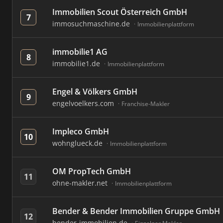
Immobilien Scout Österreich GmbH
7
immosuchmaschine.de
Immobilienplattform
immobilie1 AG
8
immobilie1.de
Immobilienplattform
Engel & Völkers GmbH
9
engelvoelkers.com
Franchise-Makler
Impleco GmbH
10
wohnglueck.de
Immobilienplattform
OM PropTech GmbH
11
ohne-makler.net
Immobilienplattform
Bender & Bender Immobilien Gruppe GmbH |
12
bender-immobilien.de