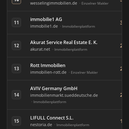
wesselingimmobilien.de
Einzelner Makler
immobilie1 AG
330
11
immobilie1.de
Immobilienplattform
Akurat Service Real Estate E. K.
285
12
akurat.net
Immobilienplattform
Rott Immobilien
273
13
immobilien-rott.de
Einzelner Makler
AVIV Germany GmbH
271
14
immobilienmarkt.sueddeutsche.de
Immobilienplattform
LIFULL Connect S.L.
189
15
nestoria.de
Immobilienplattform