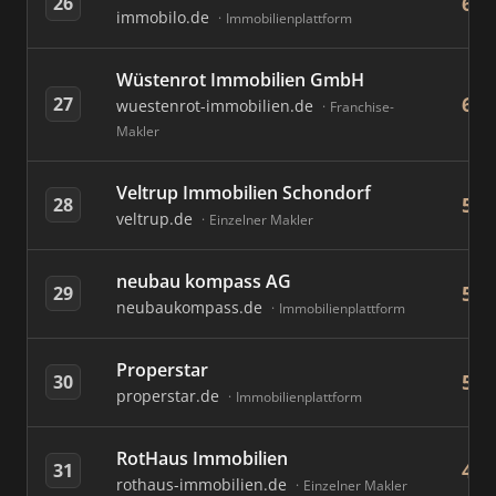
68
26
immobilo.de
Immobilienplattform
Wüstenrot Immobilien GmbH
65
27
wuestenrot-immobilien.de
Franchise-
Makler
Veltrup Immobilien Schondorf
54
28
veltrup.de
Einzelner Makler
neubau kompass AG
53
29
neubaukompass.de
Immobilienplattform
Properstar
52
30
properstar.de
Immobilienplattform
RotHaus Immobilien
49
31
rothaus-immobilien.de
Einzelner Makler