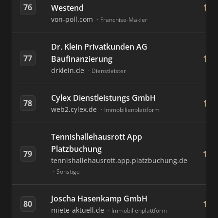
15
76
Westend
von-poll.com
Franchise-Makler
Dr. Klein Privatkunden AG
14
77
Baufinanzierung
drklein.de
Dienstleister
Cylex Dienstleistungs GmbH
14
78
web2.cylex.de
Immobilienplattform
Tennishallehausrott App
Platzbuchung
14
79
tennishallehausrott.app.platzbuchung.de
Sonstige
Joscha Hasenkamp GmbH
13
80
miete-aktuell.de
Immobilienplattform