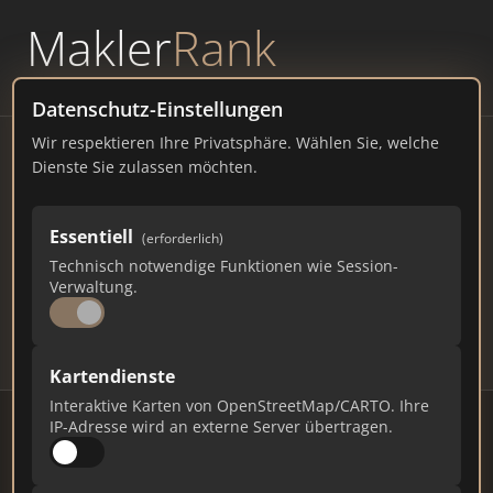
Makler
Rank
powered by
WAVEPOINT
Datenschutz-Einstellungen
Wir respektieren Ihre Privatsphäre. Wählen Sie, welche
Immobilienmakler Rott –
Dienste Sie zulassen möchten.
Ranking Juli 2026
Essentiell
(erforderlich)
RHEINLAND-PFALZ
339 EINWOHNER
Technisch notwendige Funktionen wie Session-
111
519
15.570
Verwaltung.
Makler
Makler-Keywords
Max. Punkte
Kartendienste
Interaktive Karten von OpenStreetMap/CARTO. Ihre
IP-Adresse wird an externe Server übertragen.
Stand: Juli 2026