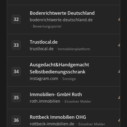
Bodenrichtwerte Deutschland
49
32
bodenrichtwerte-deutschland.de
Bewertungsportal
Trustlocal.de
49
33
trustlocal.de
Immobilienplattform
Ausgedacht&Handgemacht
48
34
Selbstbedienungsschrank
instagram.com
Sonstige
Immobilien- GmbH Roth
47
35
roth.immobilien
Einzelner Makler
Rottbeck Immobilien OHG
46
36
rottbeck-immobilien.de
Einzelner Makler