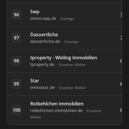
Swp
7
96
immo.swp.de
Sonstige
Dasoertliche
7
97
dasoertliche.de
Sonstige
tproperty - Wieling Immobilien
6
98
tproperty.de
Einzelner Makler
Star
6
99
immostar.de
Einzelner Makler
Rotkehlchen Immobilien
6
100
rotkehlchen-immobilien.de
Einzelner
Makler