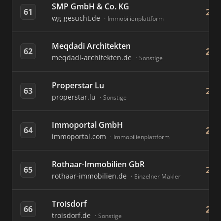
SMP GmbH & Co. KG
22
61
wg-gesucht.de
Immobilienplattform
Meqdadi Architekten
21
62
meqdadi-architekten.de
Sonstige
Properstar Lu
21
63
properstar.lu
Sonstige
Immoportal GmbH
20
64
immoportal.com
Immobilienplattform
Rothaar-Immobilien GbR
20
65
rothaar-immobilien.de
Einzelner Makler
Troisdorf
20
66
troisdorf.de
Sonstige