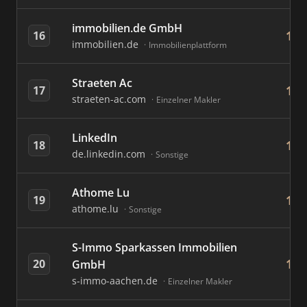
immobilien.de GmbH
189
16
immobilien.de
Immobilienplattform
Straeten Ac
157
17
straeten-ac.com
Einzelner Makler
LinkedIn
122
18
de.linkedin.com
Sonstige
Athome Lu
121
19
athome.lu
Sonstige
S-Immo Sparkassen Immobilien
103
20
GmbH
s-immo-aachen.de
Einzelner Makler