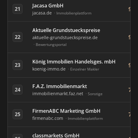
Jacasa GmbH
95
21
jacasa.de
Immobilienplattform
Aktuelle Grundstueckspreise
92
22
aktuelle-grundstueckspreise.de
Bewertungsportal
König Immobilien Handelsges. mbH
92
23
koenig-immo.de
Einzelner Makler
F.A.Z. Immobilienmarkt
79
24
immobilienmarkt.faz.net
Sonstige
FirmenABC Marketing GmbH
71
25
firmenabc.com
Immobilienplattform
classmarkets GmbH