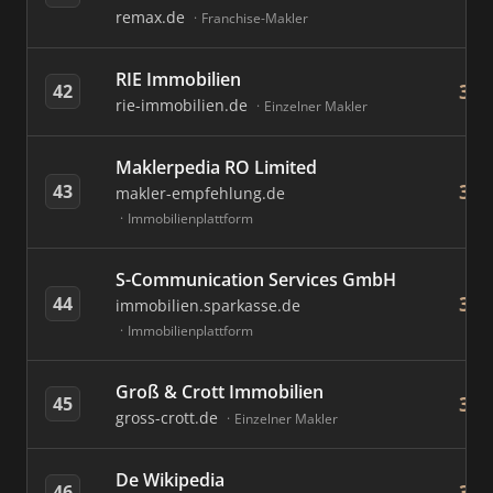
remax.de
Franchise-Makler
RIE Immobilien
33
42
rie-immobilien.de
Einzelner Makler
Maklerpedia RO Limited
32
43
makler-empfehlung.de
Immobilienplattform
S-Communication Services GmbH
32
44
immobilien.sparkasse.de
Immobilienplattform
Groß & Crott Immobilien
32
45
gross-crott.de
Einzelner Makler
De Wikipedia
30
46