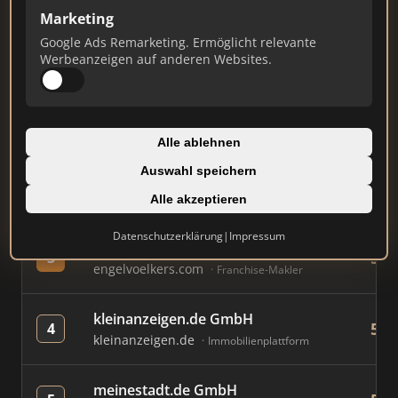
Marketing
Google Ads Remarketing. Ermöglicht relevante
#
MAKLER / FIRMA
PUN
Werbeanzeigen auf anderen Websites.
Immobilien Scout GmbH
851
1
immobilienscout24.de
Immobilienplattform
Alle ablehnen
Auswahl speichern
AVIV Germany GmbH
793
2
immowelt.de
Immobilienplattform
Alle akzeptieren
Datenschutzerklärung
|
Impressum
Engel & Völkers GmbH
577
3
engelvoelkers.com
Franchise-Makler
kleinanzeigen.de GmbH
568
4
kleinanzeigen.de
Immobilienplattform
meinestadt.de GmbH