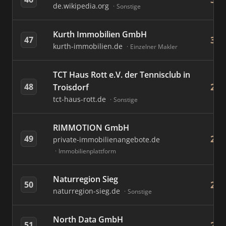
de.wikipedia.org
Sonstige
Kurth Immobilien GmbH
30
47
kurth-immobilien.de
Einzelner Makler
TCT Haus Rott e.V. der Tennisclub in
29
48
Troisdorf
tct-haus-rott.de
Sonstige
RIMMOTION GmbH
28
49
private-immobilienangebote.de
Immobilienplattform
Naturregion Sieg
27
50
naturregion-sieg.de
Sonstige
North Data GmbH
26
51