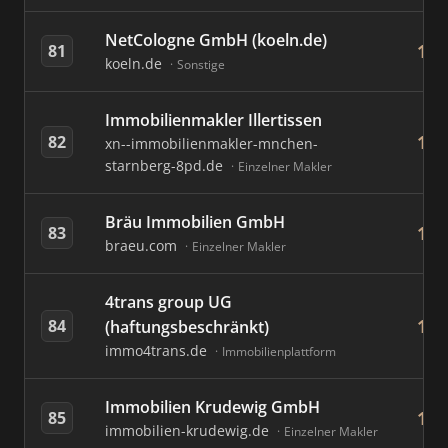
NetCologne GmbH (koeln.de)
13
81
koeln.de
Sonstige
Immobilienmakler Illertissen
13
82
xn--immobilienmakler-mnchen-
starnberg-8pd.de
Einzelner Makler
Bräu Immobilien GmbH
12
83
braeu.com
Einzelner Makler
4trans group UG
11
84
(haftungsbeschränkt)
immo4trans.de
Immobilienplattform
Immobilien Krudewig GmbH
11
85
immobilien-krudewig.de
Einzelner Makler