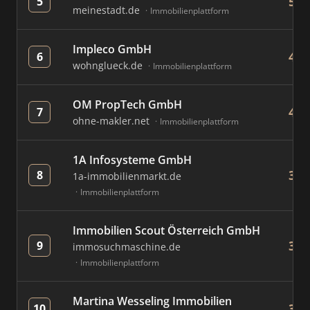
522
5
meinestadt.de
Immobilienplattform
Impleco GmbH
435
6
wohnglueck.de
Immobilienplattform
OM PropTech GmbH
433
7
ohne-makler.net
Immobilienplattform
1A Infosysteme GmbH
354
8
1a-immobilienmarkt.de
Immobilienplattform
Immobilien Scout Österreich GmbH
353
9
immosuchmaschine.de
Immobilienplattform
Martina Wesseling Immobilien
332
10