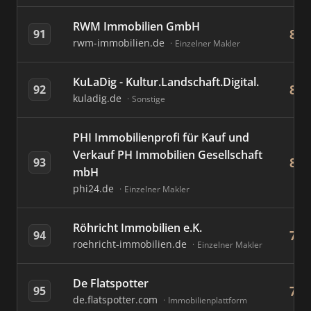
RWM Immobilien GmbH
8
91
rwm-immobilien.de
Einzelner Makler
KuLaDig - Kultur.Landschaft.Digital.
8
92
kuladig.de
Sonstige
PHI Immobilienprofi für Kauf und
Verkauf PH Immobilien Gesellschaft
8
93
mbH
phi24.de
Einzelner Makler
Röhricht Immobilien e.K.
7
94
roehricht-immobilien.de
Einzelner Makler
De Flatspotter
7
95
de.flatspotter.com
Immobilienplattform