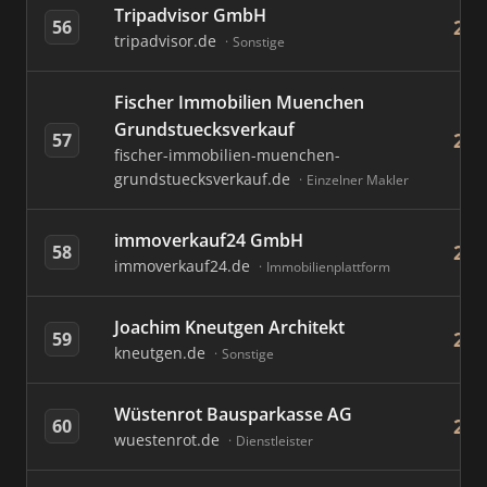
Tripadvisor GmbH
23
56
tripadvisor.de
Sonstige
Fischer Immobilien Muenchen
Grundstuecksverkauf
23
57
fischer-immobilien-muenchen-
grundstuecksverkauf.de
Einzelner Makler
immoverkauf24 GmbH
22
58
immoverkauf24.de
Immobilienplattform
Joachim Kneutgen Architekt
22
59
kneutgen.de
Sonstige
Wüstenrot Bausparkasse AG
22
60
wuestenrot.de
Dienstleister