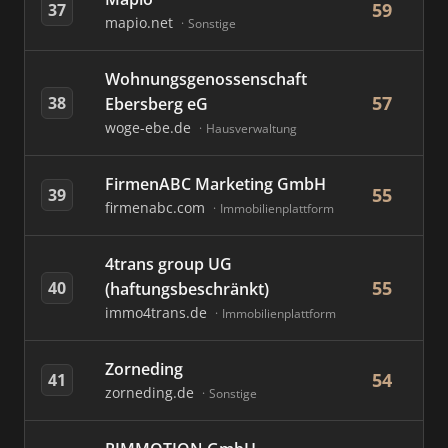
59
37
mapio.net
Sonstige
Wohnungsgenossenschaft
57
38
Ebersberg eG
woge-ebe.de
Hausverwaltung
FirmenABC Marketing GmbH
55
39
firmenabc.com
Immobilienplattform
4trans group UG
55
40
(haftungsbeschränkt)
immo4trans.de
Immobilienplattform
Zorneding
54
41
zorneding.de
Sonstige