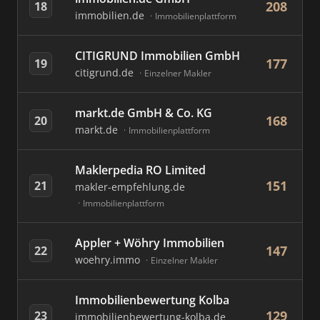
208
18
immobilien.de
Immobilienplattform
CITIGRUND Immobilien GmbH
177
19
citigrund.de
Einzelner Makler
markt.de GmbH & Co. KG
168
20
markt.de
Immobilienplattform
Maklerpedia RO Limited
151
21
makler-empfehlung.de
Immobilienplattform
Appler + Wöhry Immobilien
147
22
woehry.immo
Einzelner Makler
Immobilienbewertung Kolba
129
23
immobilienbewertung-kolba.de