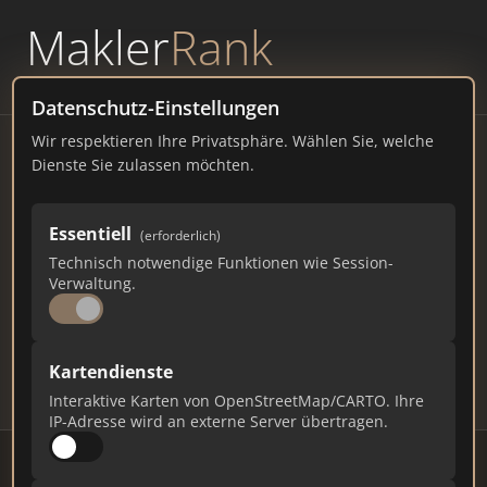
Makler
Rank
powered by
WAVEPOINT
Datenschutz-Einstellungen
Wir respektieren Ihre Privatsphäre. Wählen Sie, welche
Immobilienmakler
Dienste Sie zulassen möchten.
Zorneding – Ranking Juli
Essentiell
(erforderlich)
2026
Technisch notwendige Funktionen wie Session-
Verwaltung.
BAYERN
8.528 EINWOHNER
82
615
18.450
Kartendienste
Makler
Makler-Keywords
Max. Punkte
Interaktive Karten von OpenStreetMap/CARTO. Ihre
IP-Adresse wird an externe Server übertragen.