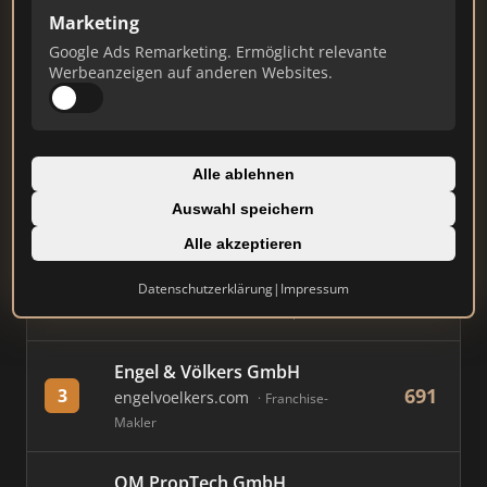
Marketing
Stand: Juli 2026
Google Ads Remarketing. Ermöglicht relevante
Werbeanzeigen auf anderen Websites.
#
MAKLER / FIRMA
PUNKTE
Immobilien Scout GmbH
Alle ablehnen
881
1
immobilienscout24.de
Auswahl speichern
Immobilienplattform
Alle akzeptieren
AVIV Germany GmbH
Datenschutzerklärung
|
Impressum
738
2
immowelt.de
Immobilienplattform
Engel & Völkers GmbH
691
3
engelvoelkers.com
Franchise-
Makler
OM PropTech GmbH