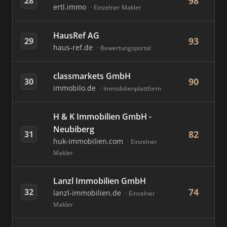
98
28
ertl.immo
Einzelner Makler
HausRef AG
93
29
haus-ref.de
Bewertungsportal
classmarkets GmbH
90
30
immobilo.de
Immobilienplattform
H & K Immobilien GmbH -
Neubiberg
82
31
huk-immobilien.com
Einzelner
Makler
Lanzl Immobilien GmbH
74
32
lanzl-immobilien.de
Einzelner
Makler