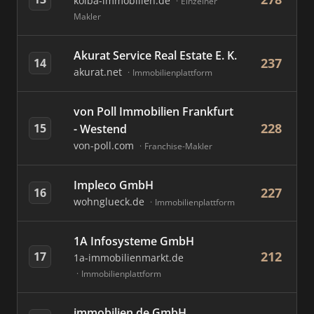
kolba-immobilien.de
Einzelner
Makler
Akurat Service Real Estate E. K.
237
14
akurat.net
Immobilienplattform
von Poll Immobilien Frankfurt
228
15
- Westend
von-poll.com
Franchise-Makler
Impleco GmbH
227
16
wohnglueck.de
Immobilienplattform
1A Infosysteme GmbH
212
17
1a-immobilienmarkt.de
Immobilienplattform
immobilien.de GmbH