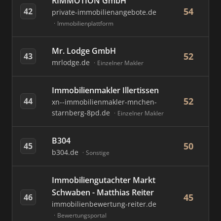
RIMMOTION GmbH
54
42
private-immobilienangebote.de
Immobilienplattform
Mr. Lodge GmbH
52
43
mrlodge.de
Einzelner Makler
Immobilienmakler Illertissen
52
44
xn--immobilienmakler-mnchen-
starnberg-8pd.de
Einzelner Makler
B304
50
45
b304.de
Sonstige
Immobiliengutachter Markt
Schwaben - Matthias Reiter
45
46
immobilienbewertung-reiter.de
Bewertungsportal