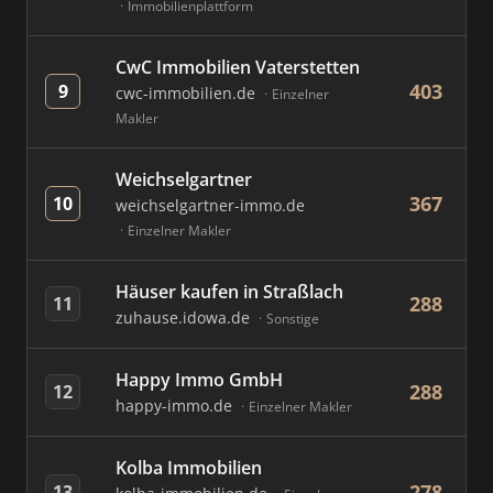
Immobilienplattform
CwC Immobilien Vaterstetten
403
9
cwc-immobilien.de
Einzelner
Makler
Weichselgartner
367
10
weichselgartner-immo.de
Einzelner Makler
Häuser kaufen in Straßlach
288
11
zuhause.idowa.de
Sonstige
Happy Immo GmbH
288
12
happy-immo.de
Einzelner Makler
Kolba Immobilien
278
13