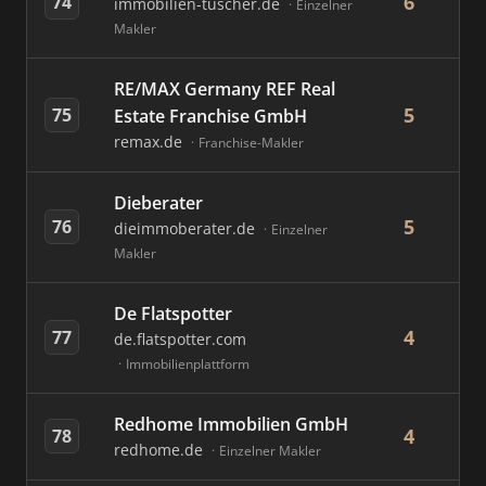
6
74
immobilien-tuscher.de
Einzelner
Makler
RE/MAX Germany REF Real
5
75
Estate Franchise GmbH
remax.de
Franchise-Makler
Dieberater
5
76
dieimmoberater.de
Einzelner
Makler
De Flatspotter
4
77
de.flatspotter.com
Immobilienplattform
Redhome Immobilien GmbH
4
78
redhome.de
Einzelner Makler