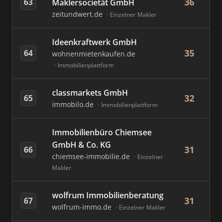
36
63
Maklersocietät GmbH
zeitundwert.de
Einzelner Makler
Ideenkraftwerk GmbH
35
64
wohnenmietenkaufen.de
Immobilienplattform
classmarkets GmbH
32
65
immobilo.de
Immobilienplattform
Immobilienbüro Chiemsee
GmbH & Co. KG
31
66
chiemsee-immobilie.de
Einzelner
Makler
wolfrum Immobilienberatung
31
67
wolfrum-immo.de
Einzelner Makler