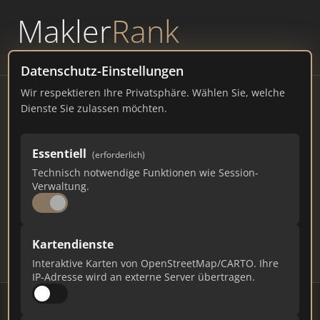
Makler
Rank
powered by
WAVEPOINT
Datenschutz-Einstellungen
Wir respektieren Ihre Privatsphäre. Wählen Sie, welche
Immobilienmakler
Dienste Sie zulassen möchten.
Wildenwart – Ranking Juli
Essentiell
(erforderlich)
2026
Technisch notwendige Funktionen wie Session-
Verwaltung.
BAYERN
500 EINWOHNER
218
660
19.800
Kartendienste
Makler
Makler-Keywords
Max. Punkte
Interaktive Karten von OpenStreetMap/CARTO. Ihre
IP-Adresse wird an externe Server übertragen.