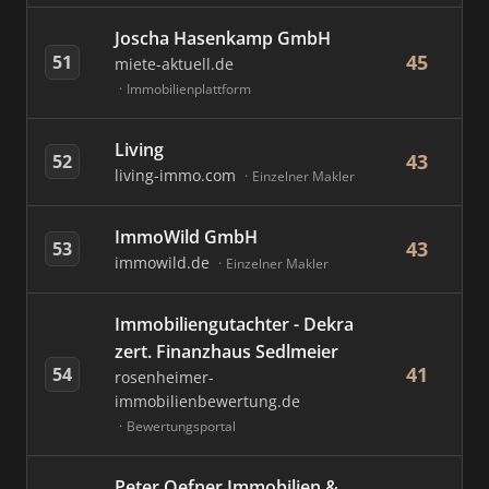
Joscha Hasenkamp GmbH
45
51
miete-aktuell.de
Immobilienplattform
Living
43
52
living-immo.com
Einzelner Makler
ImmoWild GmbH
43
53
immowild.de
Einzelner Makler
Immobiliengutachter - Dekra
zert. Finanzhaus Sedlmeier
41
54
rosenheimer-
immobilienbewertung.de
Bewertungsportal
Peter Oefner Immobilien &