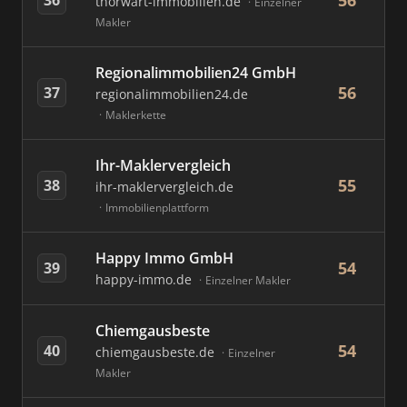
56
thorwart-immobilien.de
Einzelner
Makler
Regionalimmobilien24 GmbH
56
37
regionalimmobilien24.de
Maklerkette
Ihr-Maklervergleich
55
38
ihr-maklervergleich.de
Immobilienplattform
Happy Immo GmbH
54
39
happy-immo.de
Einzelner Makler
Chiemgausbeste
54
40
chiemgausbeste.de
Einzelner
Makler