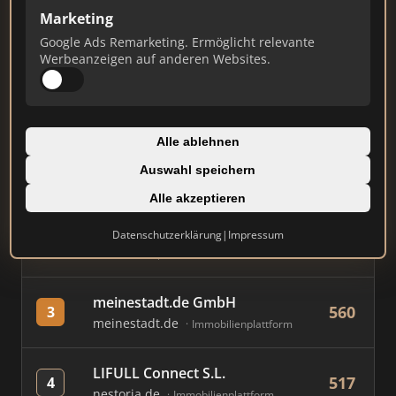
Marketing
Stand: Juli 2026
Google Ads Remarketing. Ermöglicht relevante
Werbeanzeigen auf anderen Websites.
#
MAKLER / FIRMA
PUNKTE
AVIV Germany GmbH
Alle ablehnen
843
1
immowelt.de
Immobilienplattform
Auswahl speichern
Alle akzeptieren
Immobilien Scout GmbH
820
2
immobilienscout24.de
Datenschutzerklärung
|
Impressum
Immobilienplattform
meinestadt.de GmbH
560
3
meinestadt.de
Immobilienplattform
LIFULL Connect S.L.
517
4
nestoria.de
Immobilienplattform