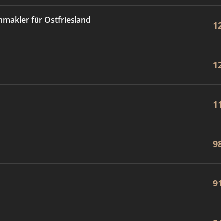
nmakler für Ostfriesland
1
1
1
9
9