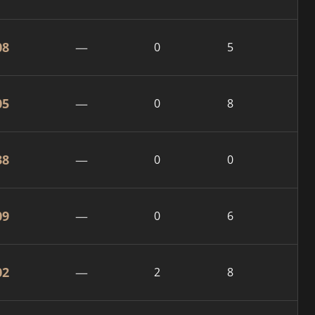
08
—
0
5
05
—
0
8
38
—
0
0
09
—
0
6
02
—
2
8