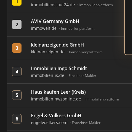
1
immobilienscout24.de
Immobilienplattform
AVIV Germany GmbH
2
immowelt.de
Immobilienplattform
kleinanzeigen.de GmbH
3
kleinanzeigen.de
Immobilienplattform
Immobilien Ingo Schmidt
4
immobilien-is.de
Einzelner Makler
Haus kaufen Leer (Kreis)
5
immobilien.nwzonline.de
Immobilienplattform
Engel & Völkers GmbH
6
engelvoelkers.com
Franchise-Makler