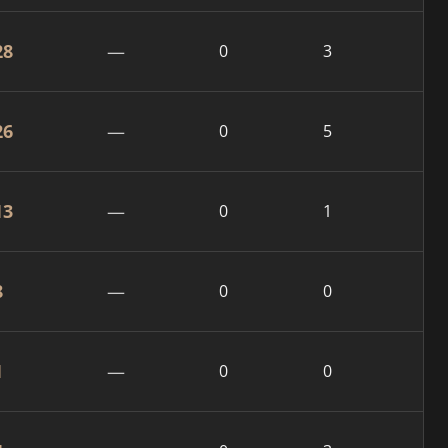
28
—
0
3
26
—
0
5
13
—
0
1
8
—
0
0
1
—
0
0