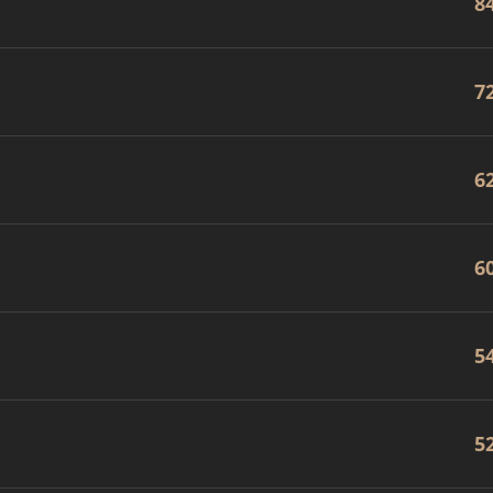
8
7
6
6
5
5