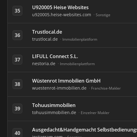
U920005 Heise Websites
35
u920005.heise-websites.com
Sonstige
Trustlocal.de
36
trustlocal.de
Immobilienplattform
LIFULL Connect S.L.
37
nestoria.de
Immobilienplattform
Wüstenrot Immobilien GmbH
38
wuestenrot-immobilien.de
Franchise-Makler
Tohuusimmobilien
39
tohuusimmobilien.de
Einzelner Makler
Ausgedacht&Handgemacht Selbstbedienung
40
instagram.com