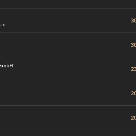
3
form
3
e GmbH
2
2
2