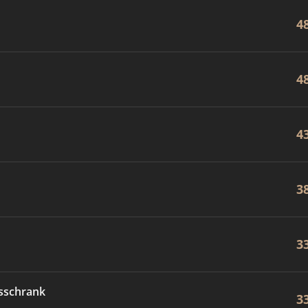
4
4
4
3
3
sschrank
3