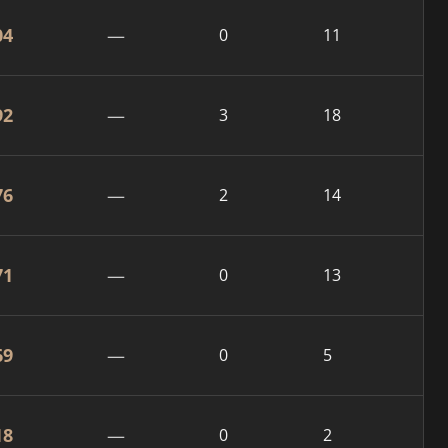
04
—
0
11
92
—
3
18
76
—
2
14
71
—
0
13
69
—
0
5
18
—
0
2