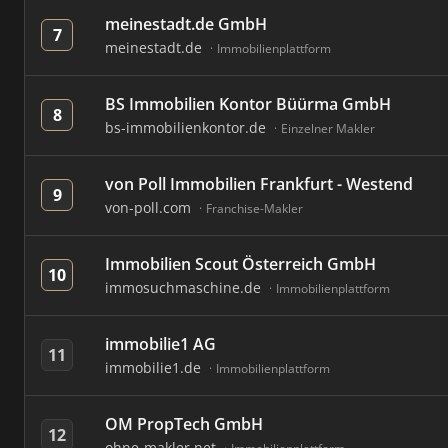
meinestadt.de GmbH
7
meinestadt.de
Immobilienplattform
BS Immobilien Kontor Büürma GmbH
8
bs-immobilienkontor.de
Einzelner Makler
von Poll Immobilien Frankfurt - Westend
9
von-poll.com
Franchise-Makler
Immobilien Scout Österreich GmbH
10
immosuchmaschine.de
Immobilienplattform
immobilie1 AG
11
immobilie1.de
Immobilienplattform
OM PropTech GmbH
12
ohne-makler.net