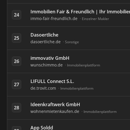
Immobilien Fair & Freundlich | Ihr Immobilie
24
immo-fair-freundlich.de
Einzelner Makler
Dasoertliche
25
dasoertliche.de
Sonstige
immovativ GmbH
26
wunschimmo.de
Immobilienplattform
LIFULL Connect S.L.
27
de.trovit.com
Immobilienplattform
Ideenkraftwerk GmbH
28
wohnenmietenkaufen.de
Immobilienplattform
App Soldd