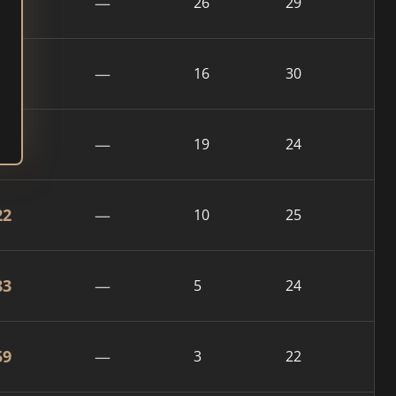
60
—
26
29
06
—
16
30
48
—
19
24
22
—
10
25
83
—
5
24
59
—
3
22