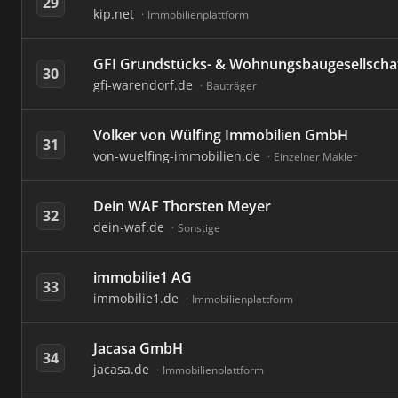
29
kip.net
Immobilienplattform
GFI Grundstücks- & Wohnungsbaugesellsch
30
gfi-warendorf.de
Bauträger
Volker von Wülfing Immobilien GmbH
31
von-wuelfing-immobilien.de
Einzelner Makler
Dein WAF Thorsten Meyer
32
dein-waf.de
Sonstige
immobilie1 AG
33
immobilie1.de
Immobilienplattform
Jacasa GmbH
34
jacasa.de
Immobilienplattform