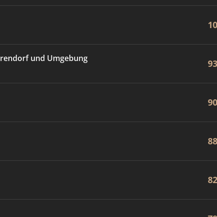
1
Warendorf und Umgebung
9
9
8
8