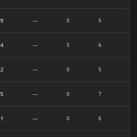
99
—
0
5
84
—
5
6
82
—
0
5
75
—
0
7
51
—
0
6