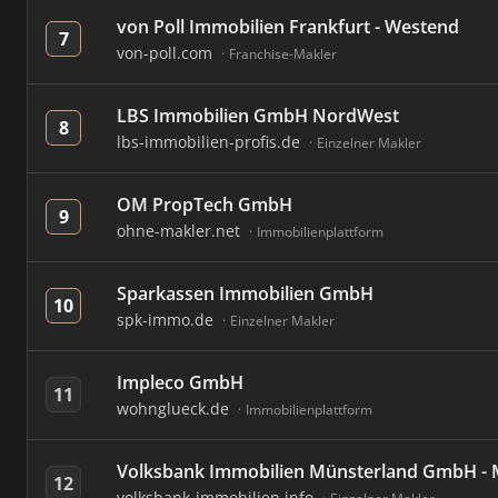
von Poll Immobilien Frankfurt - Westend
7
von-poll.com
Franchise-Makler
LBS Immobilien GmbH NordWest
8
lbs-immobilien-profis.de
Einzelner Makler
OM PropTech GmbH
9
ohne-makler.net
Immobilienplattform
Sparkassen Immobilien GmbH
10
spk-immo.de
Einzelner Makler
Impleco GmbH
11
wohnglueck.de
Immobilienplattform
Volksbank Immobilien Münsterland GmbH - 
12
volksbank-immobilien.info