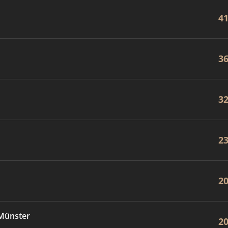
4
3
3
2
2
Münster
2