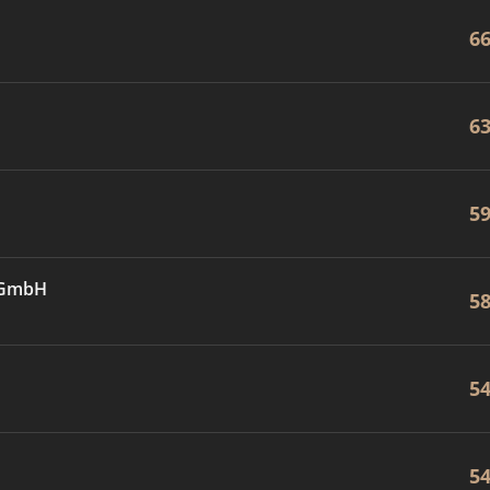
6
6
5
e GmbH
5
5
5