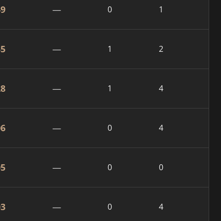
49
—
0
1
35
—
1
2
28
—
1
4
06
—
0
4
05
—
0
0
03
—
0
4