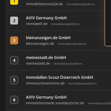
1
immobilienscout24.de
Immobilienplattform
AVIV Germany GmbH
2
immowelt.de
Immobilienplattform
kleinanzeigen.de GmbH
3
kleinanzeigen.de
Immobilienplattform
meinestadt.de GmbH
4
meinestadt.de
Immobilienplattform
Immobilien Scout Österreich GmbH
5
immosuchmaschine.de
Immobilienplattform
AVIV Germany GmbH
6
immobilienmarkt.sueddeutsche.de
Immobilienplatt