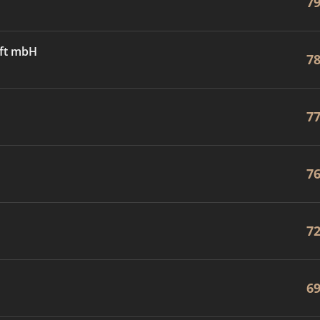
7
aft mbH
7
7
7
7
6