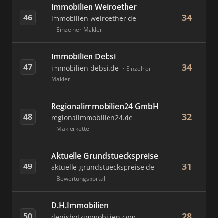
Immobilien Weiroether
34
46
immobilien-weiroether.de
Einzelner Makler
Immobilien Debsi
34
47
immobilien-debsi.de
Einzelner
Makler
Regionalimmobilien24 GmbH
32
48
regionalimmobilien24.de
Maklerkette
Aktuelle Grundstueckspreise
31
49
aktuelle-grundstueckspreise.de
Bewertungsportal
D.H.Immobilien
28
50
denishotzimmobilien.com