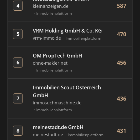
587
4
kleinanzeigen.de
Immobilienplattform
VRM Holding GmbH & Co. KG
470
5
vrm-immo.de
Immobilienplattform
OM PropTech GmbH
456
6
ohne-makler.net
Immobilienplattform
Immobilien Scout Österreich
GmbH
436
7
immosuchmaschine.de
Immobilienplattform
meinestadt.de GmbH
431
8
meinestadt.de
Immobilienplattform