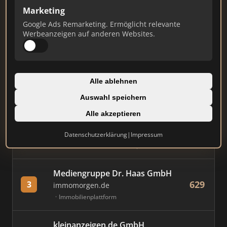
Marketing
Stand: Juli 2026
Google Ads Remarketing. Ermöglicht relevante
Werbeanzeigen auf anderen Websites.
#
MAKLER / FIRMA
PUNKTE
Immobilien Scout GmbH
Alle ablehnen
815
1
immobilienscout24.de
Auswahl speichern
Immobilienplattform
Alle akzeptieren
AVIV Germany GmbH
Datenschutzerklärung
|
Impressum
722
2
immowelt.de
Immobilienplattform
Mediengruppe Dr. Haas GmbH
629
3
immomorgen.de
Immobilienplattform
kleinanzeigen.de GmbH