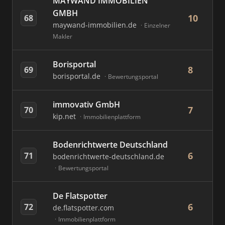
MAYWAND IMMOBILIEN
GMBH
10
68
maywand-immobilien.de
Einzelner
Makler
Borisportal
8
69
borisportal.de
Bewertungsportal
immovativ GmbH
7
70
kip.net
Immobilienplattform
Bodenrichtwerte Deutschland
6
71
bodenrichtwerte-deutschland.de
Bewertungsportal
De Flatspotter
6
72
de.flatspotter.com
Immobilienplattform