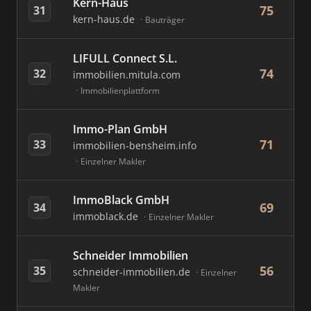
Kern-Haus
75
31
kern-haus.de
Bauträger
LIFULL Connect S.L.
74
32
immobilien.mitula.com
Immobilienplattform
Immo-Plan GmbH
71
33
immobilien-bensheim.info
Einzelner Makler
ImmoBlack GmbH
69
34
immoblack.de
Einzelner Makler
Schneider Immobilien
56
35
schneider-immobilien.de
Einzelner
Makler