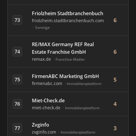
Friolzheim Stadtbranchenbuch
6
73
friolzheim.stadtbranchenbuch.com
Sonstige
RE/MAX Germany REF Real
6
74
Estate Franchise GmbH
remax.de
Franchise-Makler
FirmenABC Marketing GmbH
5
75
firmenabc.com
Immobilienplattform
Miet-Check.de
4
76
miet-check.de
Immobilienplattform
Zvginfo
3
77
zvginfo.com
Immobilienplattform