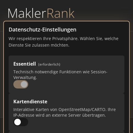
Makler
Rank
powered by
WAVEPOINT
Datenschutz-Einstellungen
Wir respektieren Ihre Privatsphäre. Wählen Sie, welche
Immobilienmakler
Dienste Sie zulassen möchten.
Viernheim – Ranking Juli
Essentiell
(erforderlich)
2026
Technisch notwendige Funktionen wie Session-
Verwaltung.
HESSEN
32.884 EINWOHNER
84
524
15.720
Kartendienste
Makler
Makler-Keywords
Max. Punkte
Interaktive Karten von OpenStreetMap/CARTO. Ihre
IP-Adresse wird an externe Server übertragen.