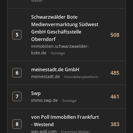
Makler
Schwarzwälder Bote
Medienvermarktung Südwest
GmbH Geschäftsstelle
508
5
Oberndorf
immobilien.schwarzwaelder-
bote.de
Sonstige
meinestadt.de GmbH
485
6
meinestadt.de
Immobilienplattform
Swp
461
7
immo.swp.de
Sonstige
von Poll Immobilien Frankfurt
383
8
- Westend
von-poll.com
Franchise-Makler