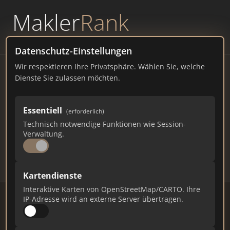
Makler
Rank
powered by
WAVEPOINT
Datenschutz-Einstellungen
Wir respektieren Ihre Privatsphäre. Wählen Sie, welche
Immobilienmakler Tübingen
Dienste Sie zulassen möchten.
– Ranking Juli 2026
Essentiell
(erforderlich)
BADEN-WÜRTTEMBERG
89.447 EINWOHNER
Technisch notwendige Funktionen wie Session-
75
462
13.860
Verwaltung.
Makler
Makler-Keywords
Max. Punkte
Kartendienste
Interaktive Karten von OpenStreetMap/CARTO. Ihre
IP-Adresse wird an externe Server übertragen.
Stand: Juli 2026