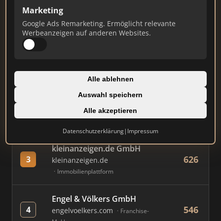
Marketing
Google Ads Remarketing. Ermöglicht relevante
#
MAKLER / FIRMA
PUNKTE
Werbeanzeigen auf anderen Websites.
Immobilien Scout GmbH
841
1
immobilienscout24.de
Alle ablehnen
Immobilienplattform
Auswahl speichern
AVIV Germany GmbH
Alle akzeptieren
684
2
immowelt.de
Immobilienplattform
Datenschutzerklärung
|
Impressum
kleinanzeigen.de GmbH
626
3
kleinanzeigen.de
Immobilienplattform
Engel & Völkers GmbH
546
4
engelvoelkers.com
Franchise-