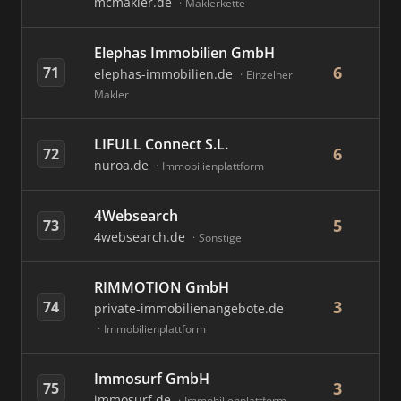
mcmakler.de
Maklerkette
Elephas Immobilien GmbH
6
71
elephas-immobilien.de
Einzelner
Makler
LIFULL Connect S.L.
6
72
nuroa.de
Immobilienplattform
4Websearch
5
73
4websearch.de
Sonstige
RIMMOTION GmbH
3
74
private-immobilienangebote.de
Immobilienplattform
Immosurf GmbH
3
75
immosurf.de
Immobilienplattform