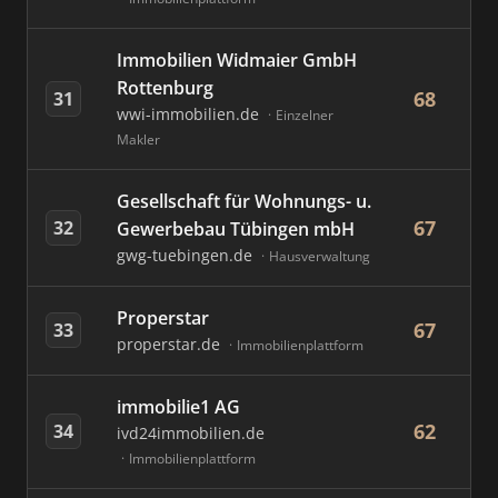
Immobilien Widmaier GmbH
Rottenburg
68
31
wwi-immobilien.de
Einzelner
Makler
Gesellschaft für Wohnungs- u.
67
32
Gewerbebau Tübingen mbH
gwg-tuebingen.de
Hausverwaltung
Properstar
67
33
properstar.de
Immobilienplattform
immobilie1 AG
62
34
ivd24immobilien.de
Immobilienplattform