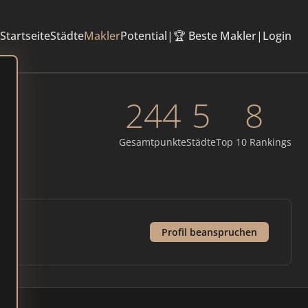
Startseite
Städte
Makler
Potential
|
🏆 Beste Makler
|
Login
244
5
8
Gesamtpunkte
Städte
Top 10 Rankings
Profil beanspruchen