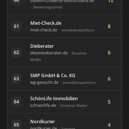
12
bodenrichtwerte-deutschland.de
Bewertungsportal
Miet-Check.de
8
61
miet-check.de
Immobilienplattform
Dieberater
6
62
dieimmoberater.de
Einzelner
Makler
SMP GmbH & Co. KG
6
63
wg-gesucht.de
Immobilienplattform
SchönLife Immobilien
5
64
schoenlife.de
Einzelner Makler
Nordkurier
4
65
nordkurier.de
Sonstige