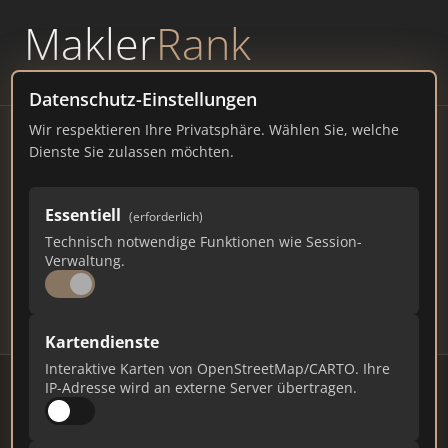
Makler
Rank
powered by
WAVEPOINT
Datenschutz-Einstellungen
Wir respektieren Ihre Privatsphäre. Wählen Sie, welche
Immobilienmakler Templin
Dienste Sie zulassen möchten.
– Ranking Juli 2026
Essentiell
(erforderlich)
BRANDENBURG
13.681 EINWOHNER
Technisch notwendige Funktionen wie Session-
70
570
17.100
Verwaltung.
Makler
Makler-Keywords
Max. Punkte
Kartendienste
Interaktive Karten von OpenStreetMap/CARTO. Ihre
IP-Adresse wird an externe Server übertragen.
Stand: Juli 2026