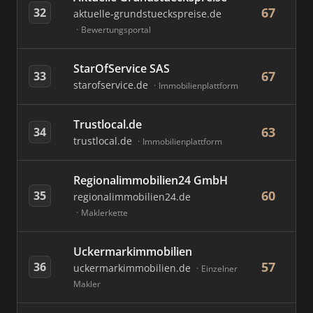
67
32
aktuelle-grundstueckspreise.de
Bewertungsportal
StarOfService SAS
67
33
starofservice.de
Immobilienplattform
Trustlocal.de
63
34
trustlocal.de
Immobilienplattform
Regionalimmobilien24 GmbH
60
35
regionalimmobilien24.de
Maklerkette
Uckermarkimmobilien
57
36
uckermarkimmobilien.de
Einzelner
Makler