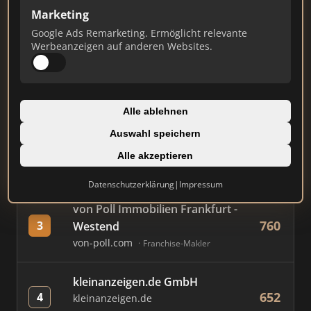
Marketing
Google Ads Remarketing. Ermöglicht relevante
#
MAKLER / FIRMA
PUNKTE
Werbeanzeigen auf anderen Websites.
Immobilien Scout GmbH
837
1
immobilienscout24.de
Alle ablehnen
Immobilienplattform
Auswahl speichern
AVIV Germany GmbH
Alle akzeptieren
819
2
immowelt.de
Immobilienplattform
Datenschutzerklärung
|
Impressum
von Poll Immobilien Frankfurt -
760
3
Westend
von-poll.com
Franchise-Makler
kleinanzeigen.de GmbH
652
4
kleinanzeigen.de