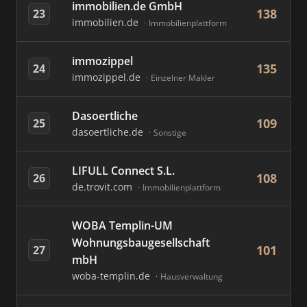
immobilien.de GmbH
138
23
immobilien.de
Immobilienplattform
immozippel
135
24
immozippel.de
Einzelner Makler
Dasoertliche
109
25
dasoertliche.de
Sonstige
LIFULL Connect S.L.
108
26
de.trovit.com
Immobilienplattform
WOBA Templin-UM
Wohnungsbaugesellschaft
101
27
mbH
woba-templin.de
Hausverwaltung