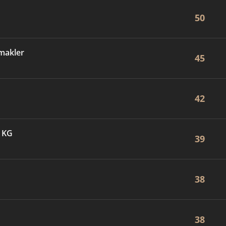
50
makler
45
42
. KG
39
38
38