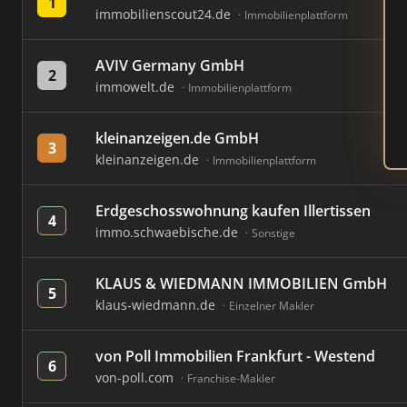
1
immobilienscout24.de
Immobilienplattform
AVIV Germany GmbH
2
immowelt.de
Immobilienplattform
kleinanzeigen.de GmbH
3
kleinanzeigen.de
Immobilienplattform
Erdgeschosswohnung kaufen Illertissen
4
immo.schwaebische.de
Sonstige
KLAUS & WIEDMANN IMMOBILIEN GmbH
5
klaus-wiedmann.de
Einzelner Makler
von Poll Immobilien Frankfurt - Westend
6
von-poll.com
Franchise-Makler