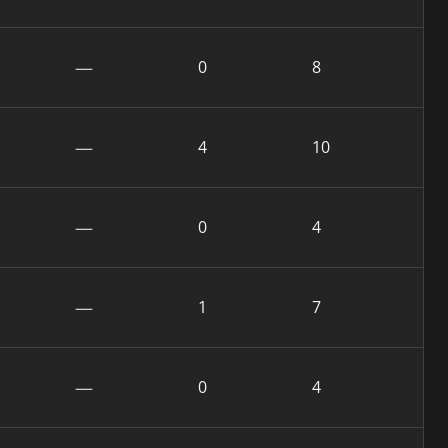
—
0
8
—
4
10
—
0
4
—
1
7
—
0
4