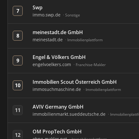
Swp
7
immo.swp.de
Sonstige
meinestadt.de GmbH
8
meinestadt.de
Immobilienplattform
Engel & Völkers GmbH
9
engelvoelkers.com
Franchise-Makler
Immobilien Scout Österreich GmbH
10
immosuchmaschine.de
Immobilienplattform
AVIV Germany GmbH
11
immobilienmarkt.sueddeutsche.de
Immobilienplatt
OM PropTech GmbH
12
ohne-makler.net