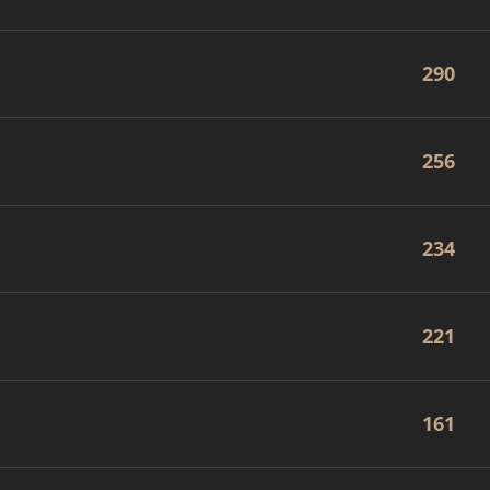
290
256
234
221
161