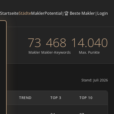
Startseite
Städte
Makler
Potential
|
🏆 Beste Makler
|
Login
73
468
14.040
Makler
Makler-Keywords
Max. Punkte
Stand: Juli 2026
TREND
TOP 3
TOP 10