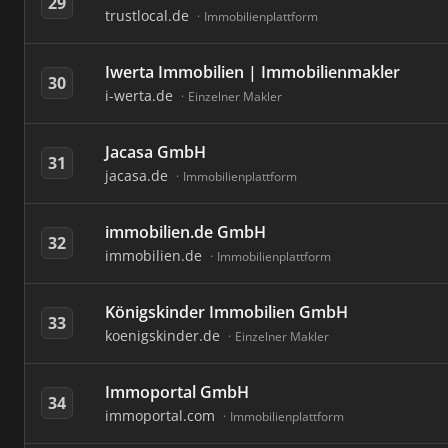
29
trustlocal.de
Immobilienplattform
Iwerta Immobilien | Immobilienmakler
30
i-werta.de
Einzelner Makler
Jacasa GmbH
31
jacasa.de
Immobilienplattform
immobilien.de GmbH
32
immobilien.de
Immobilienplattform
Königskinder Immobilien GmbH
33
koenigskinder.de
Einzelner Makler
Immoportal GmbH
34
immoportal.com
Immobilienplattform