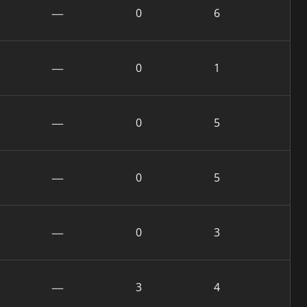
—
0
6
—
0
1
—
0
5
—
0
5
—
0
3
—
3
4