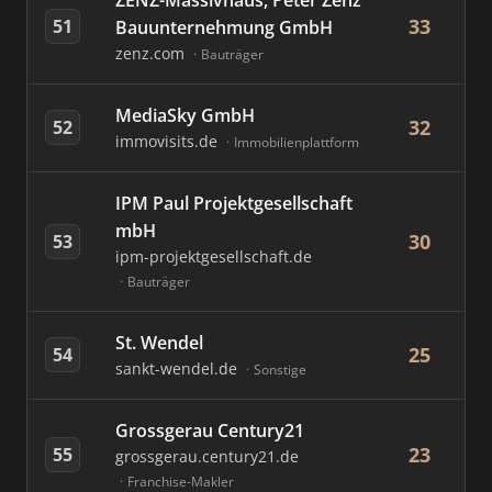
ZENZ-Massivhaus, Peter Zenz
33
51
Bauunternehmung GmbH
zenz.com
Bauträger
MediaSky GmbH
32
52
immovisits.de
Immobilienplattform
IPM Paul Projektgesellschaft
mbH
30
53
ipm-projektgesellschaft.de
Bauträger
St. Wendel
25
54
sankt-wendel.de
Sonstige
Grossgerau Century21
23
55
grossgerau.century21.de
Franchise-Makler