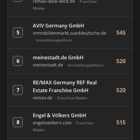
remax-ideal-wnd.de
Franchise-
Makler
AVIV Germany GmbH
545
5
immobilienmarkt.sueddeutsche.de
Immobilienplattform
meinestadt.de GmbH
520
6
meinestadt.de
Immobilienplattform
RE/MAX Germany REF Real
520
7
Estate Franchise GmbH
remax.de
Franchise-Makler
Engel & Völkers GmbH
515
8
engelvoelkers.com
Franchise-
Makler