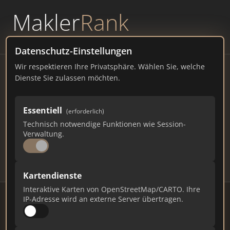
Makler
Rank
powered by
WAVEPOINT
Datenschutz-Einstellungen
Wir respektieren Ihre Privatsphäre. Wählen Sie, welche
Immobilienmakler Sankt
Dienste Sie zulassen möchten.
Wendel – Ranking Juli 2026
Essentiell
(erforderlich)
SAARLAND
25.890 EINWOHNER
Technisch notwendige Funktionen wie Session-
74
610
18.300
Verwaltung.
Makler
Makler-Keywords
Max. Punkte
Kartendienste
Interaktive Karten von OpenStreetMap/CARTO. Ihre
IP-Adresse wird an externe Server übertragen.
Stand: Juli 2026