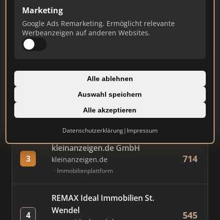
Marketing
Google Ads Remarketing. Ermöglicht relevante
#
MAKLER / FIRMA
PUNKTE
Werbeanzeigen auf anderen Websites.
Immobilien Scout GmbH
876
1
immobilienscout24.de
Alle ablehnen
Immobilienplattform
Auswahl speichern
AVIV Germany GmbH
Alle akzeptieren
774
2
immowelt.de
Immobilienplattform
Datenschutzerklärung
|
Impressum
kleinanzeigen.de GmbH
714
3
kleinanzeigen.de
Immobilienplattform
REMAX Ideal Immobilien St.
Wendel
545
4