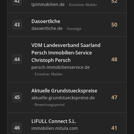
52
42
tpimmobilien.de
Einzelner Makler
Dasoertliche
50
43
dasoertliche.de
Sonstige
VDM Landesverband Saarland
Persch Immobilien-Service
48
44
Christoph Persch
persch-immobilienservice.de
Einzelner Makler
Aktuelle Grundstueckspreise
47
45
aktuelle-grundstueckspreise.de
Bewertungsportal
LIFULL Connect S.L.
41
46
immobilien.mitula.com