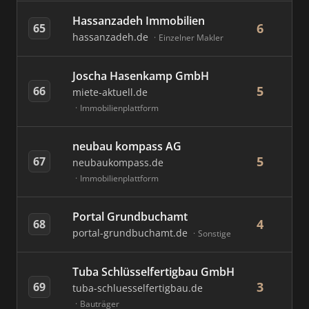
Hassanzadeh Immobilien
6
65
hassanzadeh.de
Einzelner Makler
Joscha Hasenkamp GmbH
5
66
miete-aktuell.de
Immobilienplattform
neubau kompass AG
5
67
neubaukompass.de
Immobilienplattform
Portal Grundbuchamt
4
68
portal-grundbuchamt.de
Sonstige
Tuba Schlüsselfertigbau GmbH
3
69
tuba-schluesselfertigbau.de
Bauträger