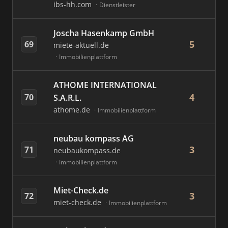
ibs-hh.com
Dienstleister
Joscha Hasenkamp GmbH
5
69
miete-aktuell.de
Immobilienplattform
ATHOME INTERNATIONAL
4
70
S.A.R.L.
athome.de
Immobilienplattform
neubau kompass AG
3
71
neubaukompass.de
Immobilienplattform
Miet-Check.de
3
72
miet-check.de
Immobilienplattform