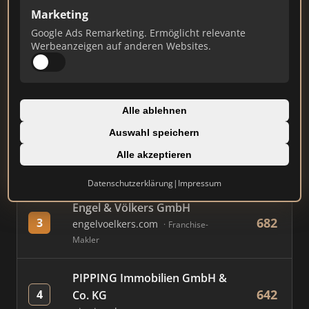
Marketing
Google Ads Remarketing. Ermöglicht relevante
#
MAKLER / FIRMA
PUNKTE
Werbeanzeigen auf anderen Websites.
Immobilien Scout GmbH
782
1
immobilienscout24.de
Alle ablehnen
Immobilienplattform
Auswahl speichern
AVIV Germany GmbH
Alle akzeptieren
751
2
immowelt.de
Immobilienplattform
Datenschutzerklärung
|
Impressum
Engel & Völkers GmbH
682
3
engelvoelkers.com
Franchise-
Makler
PIPPING Immobilien GmbH &
642
4
Co. KG