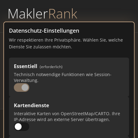
Makler
Rank
powered by
WAVEPOINT
Datenschutz-Einstellungen
Wir respektieren Ihre Privatsphäre. Wählen Sie, welche
Immobilienmakler Reinbek
Dienste Sie zulassen möchten.
– Ranking Juli 2026
Essentiell
(erforderlich)
SCHLESWIG-HOLSTEIN
27.048 EINWOHNER
Technisch notwendige Funktionen wie Session-
76
614
18.420
Verwaltung.
Makler
Makler-Keywords
Max. Punkte
Kartendienste
Interaktive Karten von OpenStreetMap/CARTO. Ihre
IP-Adresse wird an externe Server übertragen.
Stand: Juli 2026