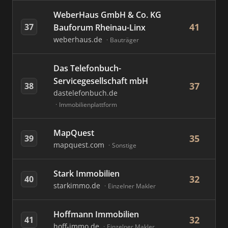
WeberHaus GmbH & Co. KG
41
37
Bauforum Rheinau-Linx
weberhaus.de
Bauträger
Das Telefonbuch-
Servicegesellschaft mbH
37
38
dastelefonbuch.de
Immobilienplattform
MapQuest
35
39
mapquest.com
Sonstige
Stark Immobilien
32
40
starkimmo.de
Einzelner Makler
Hoffmann Immobilien
32
41
hoff-immo.de
Einzelner Makler