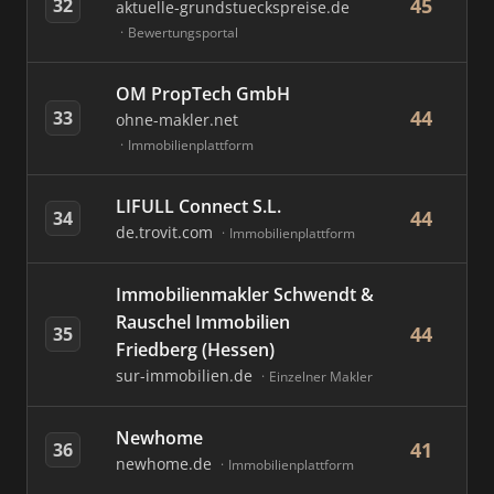
45
32
aktuelle-grundstueckspreise.de
Bewertungsportal
OM PropTech GmbH
44
33
ohne-makler.net
Immobilienplattform
LIFULL Connect S.L.
44
34
de.trovit.com
Immobilienplattform
Immobilienmakler Schwendt &
Rauschel Immobilien
44
35
Friedberg (Hessen)
sur-immobilien.de
Einzelner Makler
Newhome
41
36
newhome.de
Immobilienplattform