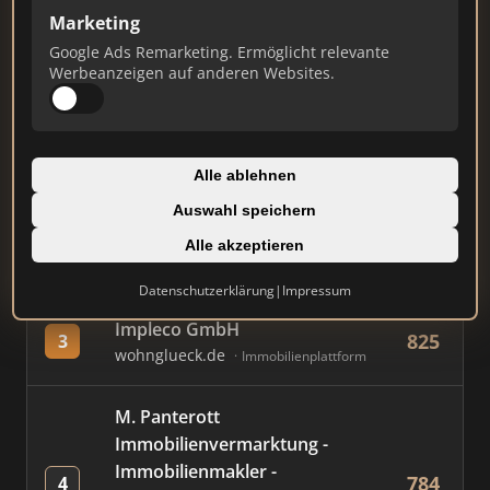
Marketing
Google Ads Remarketing. Ermöglicht relevante
#
MAKLER / FIRMA
PUNKTE
Werbeanzeigen auf anderen Websites.
AVIV Germany GmbH
890
1
immowelt.de
Immobilienplattform
Alle ablehnen
Auswahl speichern
Immobilien Scout GmbH
829
2
immobilienscout24.de
Alle akzeptieren
Immobilienplattform
Datenschutzerklärung
|
Impressum
Impleco GmbH
825
3
wohnglueck.de
Immobilienplattform
M. Panterott
Immobilienvermarktung -
Immobilienmakler -
784
4