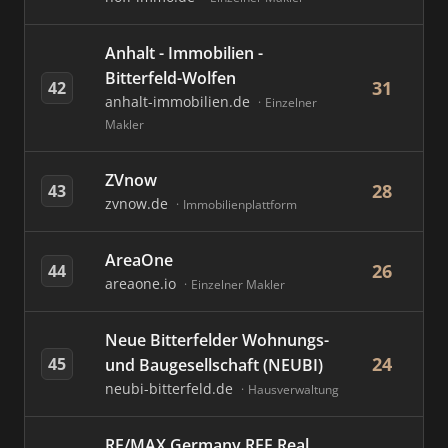
Anhalt - Immobilien -
Bitterfeld-Wolfen
31
42
anhalt-immobilien.de
Einzelner
Makler
ZVnow
28
43
zvnow.de
Immobilienplattform
AreaOne
26
44
areaone.io
Einzelner Makler
Neue Bitterfelder Wohnungs-
24
45
und Baugesellschaft (NEUBI)
neubi-bitterfeld.de
Hausverwaltung
RE/MAX Germany REF Real