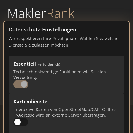
Makler
Rank
powered by
WAVEPOINT
Datenschutz-Einstellungen
Wir respektieren Ihre Privatsphäre. Wählen Sie, welche
Immobilienmakler Ramsin –
Dienste Sie zulassen möchten.
Ranking Juli 2026
Essentiell
(erforderlich)
SACHSEN
1.006 EINWOHNER
Technisch notwendige Funktionen wie Session-
69
572
17.160
Verwaltung.
Makler
Makler-Keywords
Max. Punkte
Kartendienste
Interaktive Karten von OpenStreetMap/CARTO. Ihre
IP-Adresse wird an externe Server übertragen.
Stand: Juli 2026