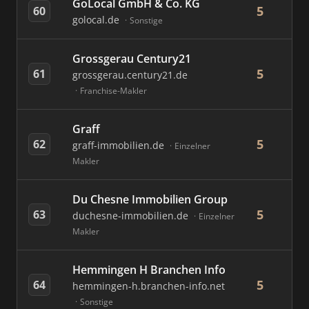
GoLocal GmbH & Co. KG
5
60
golocal.de
Sonstige
Grossgerau Century21
5
61
grossgerau.century21.de
Franchise-Makler
Graff
5
62
graff-immobilien.de
Einzelner
Makler
Du Chesne Immobilien Group
5
63
duchesne-immobilien.de
Einzelner
Makler
Hemmingen H Branchen Info
5
64
hemmingen-h.branchen-info.net
Sonstige