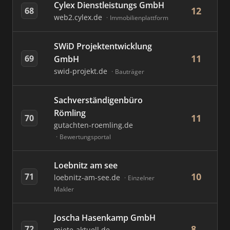
Cylex Dienstleistungs GmbH
12
68
web2.cylex.de
Immobilienplattform
SWiD Projektentwicklung
11
69
GmbH
swid-projekt.de
Bauträger
Sachverständigenbüro
Römling
11
70
gutachten-roemling.de
Bewertungsportal
Loebnitz am see
10
71
loebnitz-am-see.de
Einzelner
Makler
Joscha Hasenkamp GmbH
8
72
miete-aktuell.de