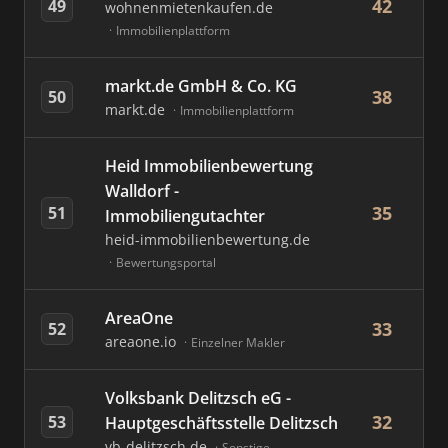
42
49
wohnenmietenkaufen.de
Immobilienplattform
markt.de GmbH & Co. KG
38
50
markt.de
Immobilienplattform
Heid Immobilienbewertung
Walldorf -
35
51
Immobiliengutachter
heid-immobilienbewertung.de
Bewertungsportal
AreaOne
33
52
areaone.io
Einzelner Makler
Volksbank Delitzsch eG -
32
53
Hauptgeschäftsstelle Delitzsch
vb-delitzsch.de
Sonstige