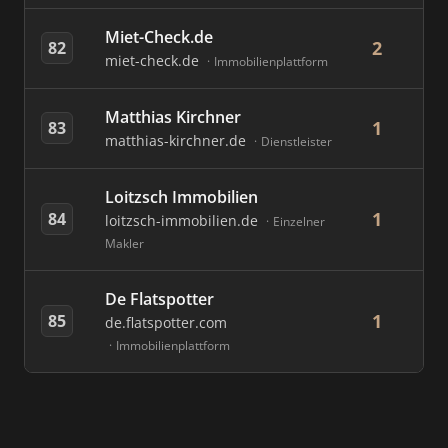
Miet-Check.de
2
82
miet-check.de
Immobilienplattform
Matthias Kirchner
1
83
matthias-kirchner.de
Dienstleister
Loitzsch Immobilien
1
84
loitzsch-immobilien.de
Einzelner
Makler
De Flatspotter
1
85
de.flatspotter.com
Immobilienplattform