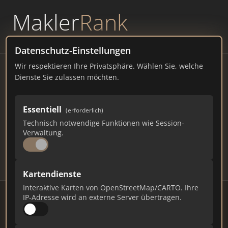
Makler
Rank
powered by
WAVEPOINT
Datenschutz-Einstellungen
Wir respektieren Ihre Privatsphäre. Wählen Sie, welche
Immobilienmakler Delitzsch
Dienste Sie zulassen möchten.
– Ranking Juli 2026
Essentiell
(erforderlich)
SACHSEN
25.005 EINWOHNER
Technisch notwendige Funktionen wie Session-
85
618
18.540
Verwaltung.
Makler
Makler-Keywords
Max. Punkte
Kartendienste
Interaktive Karten von OpenStreetMap/CARTO. Ihre
IP-Adresse wird an externe Server übertragen.
Stand: Juli 2026