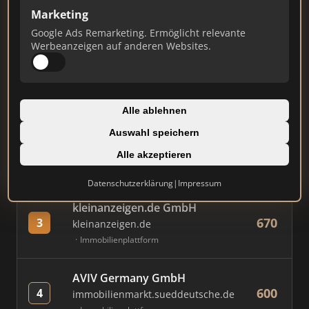
Marketing
Google Ads Remarketing. Ermöglicht relevante
#
MAKLER / FIRMA
PUNKTE
Werbeanzeigen auf anderen Websites.
Immobilien Scout GmbH
832
1
immobilienscout24.de
Alle ablehnen
Immobilienplattform
Auswahl speichern
AVIV Germany GmbH
Alle akzeptieren
748
2
immowelt.de
Immobilienplattform
Datenschutzerklärung
|
Impressum
kleinanzeigen.de GmbH
670
3
kleinanzeigen.de
Immobilienplattform
AVIV Germany GmbH
600
4
immobilienmarkt.sueddeutsche.de