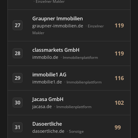
Einzelner Makler
Graupner Immobilien
119
27
graupner-immobilien.de
Einzelner
Makler
classmarkets GmbH
119
28
immobilo.de
Immobilienplattform
immobilie1 AG
116
29
immobilie1.de
Immobilienplattform
Jacasa GmbH
102
30
jacasa.de
Immobilienplattform
Dasoertliche
99
31
dasoertliche.de
Sonstige