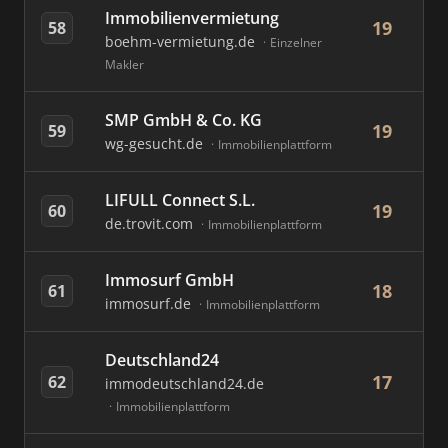
Immobilienvermietung
19
58
boehm-vermietung.de
Einzelner
Makler
SMP GmbH & Co. KG
19
59
wg-gesucht.de
Immobilienplattform
LIFULL Connect S.L.
19
60
de.trovit.com
Immobilienplattform
Immosurf GmbH
18
61
immosurf.de
Immobilienplattform
Deutschland24
17
62
immodeutschland24.de
Immobilienplattform