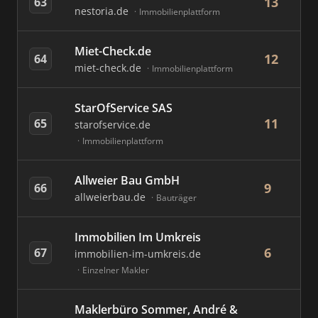
13
63
nestoria.de
Immobilienplattform
Miet-Check.de
12
64
miet-check.de
Immobilienplattform
StarOfService SAS
11
65
starofservice.de
Immobilienplattform
Allweier Bau GmbH
9
66
allweierbau.de
Bauträger
Immobilien Im Umkreis
6
67
immobilien-im-umkreis.de
Einzelner Makler
Maklerbüro Sommer, André &