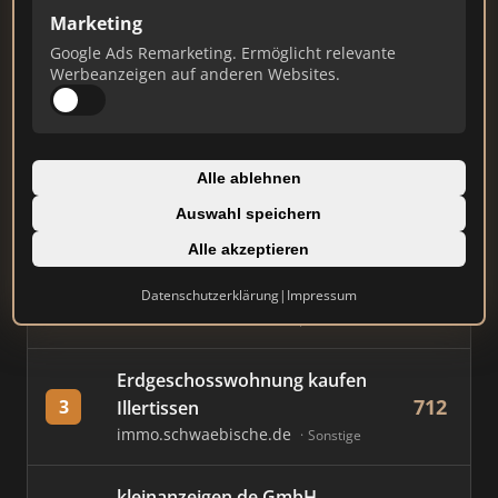
Marketing
Stand: Juli 2026
Google Ads Remarketing. Ermöglicht relevante
Werbeanzeigen auf anderen Websites.
#
MAKLER / FIRMA
PUNKTE
Immobilien Scout GmbH
Alle ablehnen
874
1
immobilienscout24.de
Auswahl speichern
Immobilienplattform
Alle akzeptieren
AVIV Germany GmbH
Datenschutzerklärung
|
Impressum
831
2
immowelt.de
Immobilienplattform
Erdgeschosswohnung kaufen
712
3
Illertissen
immo.schwaebische.de
Sonstige
kleinanzeigen.de GmbH