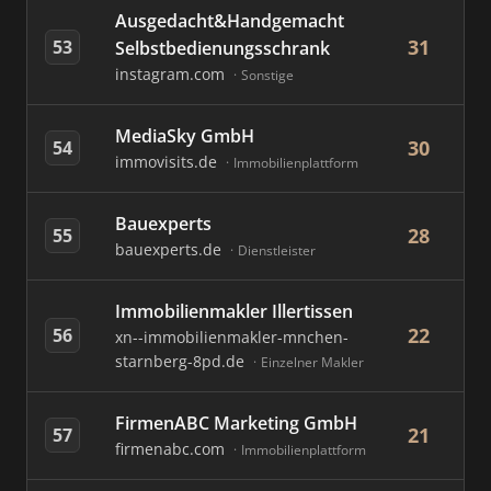
Ausgedacht&Handgemacht
31
53
Selbstbedienungsschrank
instagram.com
Sonstige
MediaSky GmbH
30
54
immovisits.de
Immobilienplattform
Bauexperts
28
55
bauexperts.de
Dienstleister
Immobilienmakler Illertissen
22
56
xn--immobilienmakler-mnchen-
starnberg-8pd.de
Einzelner Makler
FirmenABC Marketing GmbH
21
57
firmenabc.com
Immobilienplattform