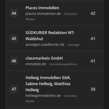
Places Immobilien
42
44
places-immobilien.de
Einzelner
Makler
SÜDKURIER Redaktion WT-
41
45
Waldshut
anzeigen.suedkurier.de
Sonstige
classmarkets GmbH
41
46
immobilo.de
Immobilienplattform
Hellwig Immobilien GbR,
Sabine Hellwig, Matthias
38
47
Hellwig
hellwigimmobilien.de
Einzelner
Makler