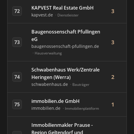
KAPVEST Real Estate GmbH
3
72
kapvest.de
Dienstleister
Baugenossenschaft Pfullingen
eG
3
73
baugenossenschaft-pfullingen.de
Hausverwaltung
Schwabenhaus Werk/Zentrale
2
74
Heringen (Werra)
schwabenhaus.de
Bauträger
immobilien.de GmbH
1
75
immobilien.de
Immobilienplattform
Immobilienmakler Prause -
Region Geltendorf und