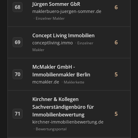
Jürgen Sommer GbR
6
68
maklerbuero-juergen-sommer.de
Einzelner Makler
Concept Living Immobilien
6
69
conceptliving.immo
Einzelner
Makler
McMakler GmbH -
5
70
Immobilienmakler Berlin
mcmakler.de
Maklerkette
Kirchner & Kollegen
Sachverständigenbüro für
5
71
Immobilienbewertung
kirchner-immobilienbewertung.de
Bewertungsportal