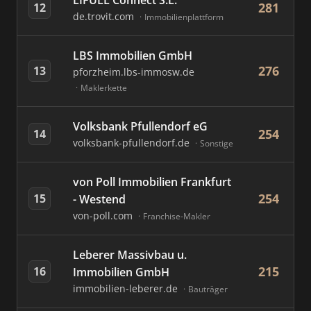
LIFULL Connect S.L.
281
12
de.trovit.com
Immobilienplattform
LBS Immobilien GmbH
276
13
pforzheim.lbs-immosw.de
Maklerkette
Volksbank Pfullendorf eG
254
14
volksbank-pfullendorf.de
Sonstige
von Poll Immobilien Frankfurt
254
15
- Westend
von-poll.com
Franchise-Makler
Leberer Massivbau u.
215
16
Immobilien GmbH
immobilien-leberer.de
Bauträger