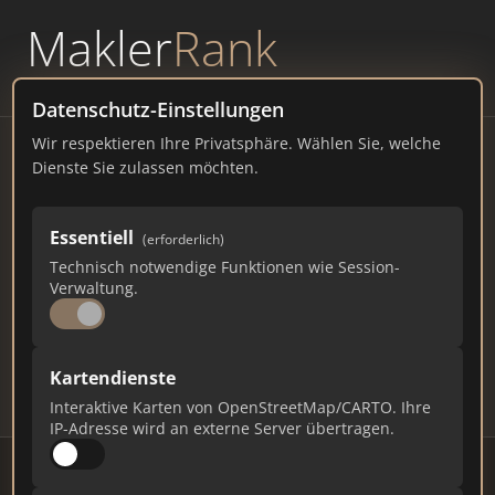
Makler
Rank
powered by
WAVEPOINT
Datenschutz-Einstellungen
Wir respektieren Ihre Privatsphäre. Wählen Sie, welche
Immobilienmakler
Dienste Sie zulassen möchten.
Pfullendorf – Ranking Juli
Essentiell
(erforderlich)
2026
Technisch notwendige Funktionen wie Session-
Verwaltung.
BADEN-WÜRTTEMBERG
13.214 EINWOHNER
76
551
16.530
Kartendienste
Makler
Makler-Keywords
Max. Punkte
Interaktive Karten von OpenStreetMap/CARTO. Ihre
IP-Adresse wird an externe Server übertragen.