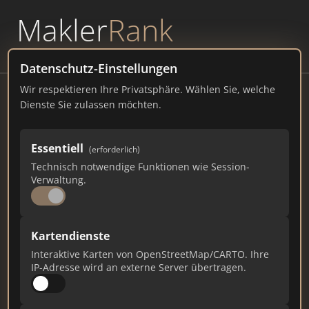
Makler
Rank
powered by
WAVEPOINT
Datenschutz-Einstellungen
Wir respektieren Ihre Privatsphäre. Wählen Sie, welche
pro casa Baubetreuung GmbH
Dienste Sie zulassen möchten.
Schlüsselfertige Massivhäuser
Philippstrasse 10, 88436 Oberessendorf
Essentiell
(erforderlich)
Technisch notwendige Funktionen wie Session-
pro-casa-bau.de
Verwaltung.
96
3
0
Kartendienste
Gesamtpunkte
Städte
Top 10 Rankings
Interaktive Karten von OpenStreetMap/CARTO. Ihre
IP-Adresse wird an externe Server übertragen.
Ist das Ihr Unternehmen?
Verifizieren Sie Ihr Profil, bearbeiten Sie Ihre