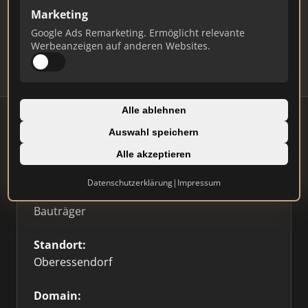
Marketing
Daten und erhalten Sie monatliche Ranking-
Updates.
Google Ads Remarketing. Ermöglicht relevante
Werbeanzeigen auf anderen Websites.
Profil beanspruchen
Alle ablehnen
Auswahl speichern
Firmenprofil
Alle akzeptieren
Datenschutzerklärung
|
Impressum
Typ:
Bauträger
Standort:
Oberessendorf
Domain: