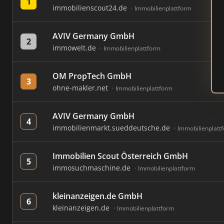
1
immobilienscout24.de
Immobilienplattform
AVIV Germany GmbH
2
immowelt.de
Immobilienplattform
OM PropTech GmbH
3
ohne-makler.net
Immobilienplattform
AVIV Germany GmbH
4
immobilienmarkt.sueddeutsche.de
Immobilienplatt
Immobilien Scout Österreich GmbH
5
immosuchmaschine.de
Immobilienplattform
kleinanzeigen.de GmbH
6
kleinanzeigen.de
Immobilienplattform