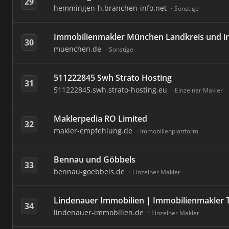
29
hemmingen-h.branchen-info.net
Sonstige
Immobilienmakler München Landkreis und i
30
muenchen.de
Sonstige
511222845 Swh Strato Hosting
31
511222845.swh.strato-hosting.eu
Einzelner Makler
Maklerpedia RO Limited
32
makler-empfehlung.de
Immobilienplattform
Bennau und Göbbels
33
bennau-goebbels.de
Einzelner Makler
Lindenauer Immobilien | Immobilienmakler 
34
lindenauer-immobilien.de
Einzelner Makler