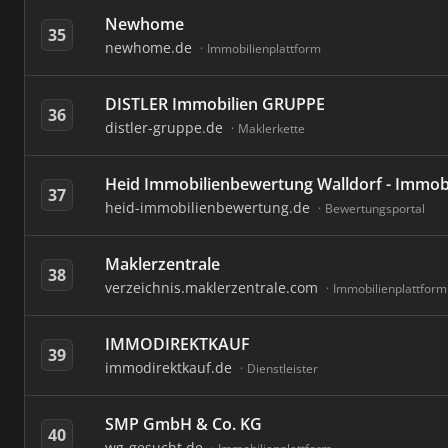
Newhome
35
newhome.de
Immobilienplattform
DISTLER Immobilien GRUPPE
36
distler-gruppe.de
Maklerkette
Heid Immobilienbewertung Walldorf - Immob
37
heid-immobilienbewertung.de
Bewertungsportal
Maklerzentrale
38
verzeichnis.maklerzentrale.com
Immobilienplattform
IMMODIREKTKAUF
39
immodirektkauf.de
Dienstleister
SMP GmbH & Co. KG
40
wg-gesucht.de