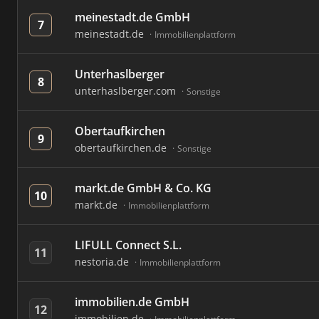
meinestadt.de GmbH
7
meinestadt.de
Immobilienplattform
Unterhaslberger
8
unterhaslberger.com
Sonstige
Obertaufkirchen
9
obertaufkirchen.de
Sonstige
markt.de GmbH & Co. KG
10
markt.de
Immobilienplattform
LIFULL Connect S.L.
11
nestoria.de
Immobilienplattform
immobilien.de GmbH
12
immobilien.de