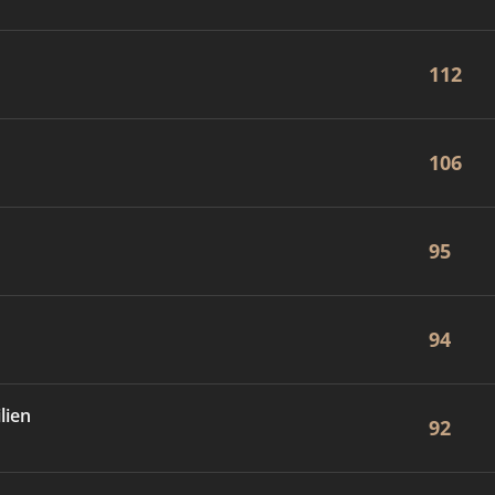
112
106
95
94
lien
92