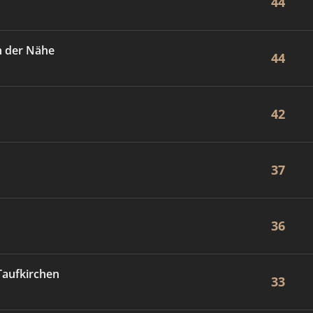
44
n der Nähe
44
42
37
36
Taufkirchen
33