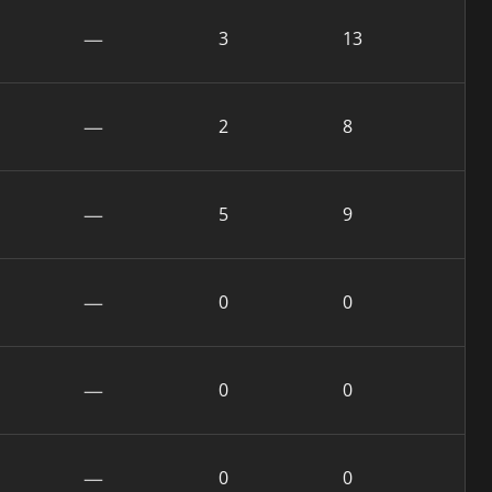
—
3
13
—
2
8
—
5
9
—
0
0
—
0
0
—
0
0