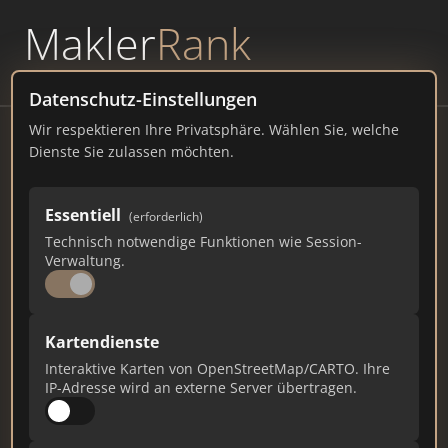
Makler
Rank
powered by
WAVEPOINT
Datenschutz-Einstellungen
Wir respektieren Ihre Privatsphäre. Wählen Sie, welche
Robert Decker Immobilien GmbH
Dienste Sie zulassen möchten.
Alte Ziegelei 2, 84405 Dorfen
Essentiell
(erforderlich)
rdecker.de
Technisch notwendige Funktionen wie Session-
Verwaltung.
654
7
22
Gesamtpunkte
Städte
Top 10 Rankings
Kartendienste
Interaktive Karten von OpenStreetMap/CARTO. Ihre
IP-Adresse wird an externe Server übertragen.
Ist das Ihr Unternehmen?
Verifizieren Sie Ihr Profil, bearbeiten Sie Ihre
Daten und erhalten Sie monatliche Ranking-