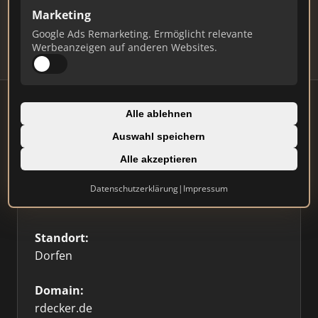
Updates.
Marketing
Profil beanspruchen
Google Ads Remarketing. Ermöglicht relevante
Werbeanzeigen auf anderen Websites.
Alle ablehnen
Auswahl speichern
Firmenprofil
⭐ Etabliert
🥇 Top 3
Alle akzeptieren
Typ:
Datenschutzerklärung
|
Impressum
Einzelner Makler
Standort:
Dorfen
Domain:
rdecker.de