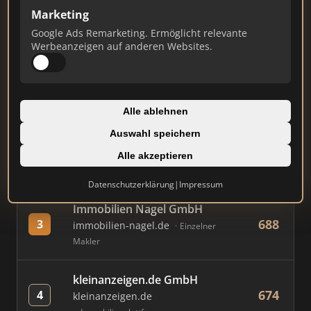
Marketing
Google Ads Remarketing. Ermöglicht relevante
#
MAKLER / FIRMA
PUNKTE
Werbeanzeigen auf anderen Websites.
Immobilien Scout GmbH
774
1
immobilienscout24.de
Alle ablehnen
Immobilienplattform
Auswahl speichern
AVIV Germany GmbH
Alle akzeptieren
736
2
immowelt.de
Immobilienplattform
Datenschutzerklärung
|
Impressum
Immobilien Nagel GmbH
688
3
immobilien-nagel.de
Einzelner
Makler
kleinanzeigen.de GmbH
674
4
kleinanzeigen.de