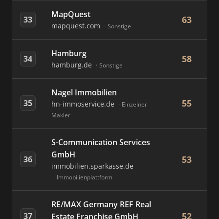
MapQuest
63
33
mapquest.com
Sonstige
Hamburg
58
34
hamburg.de
Sonstige
Nagel Immobilien
55
35
hn-immoservice.de
Einzelner
Makler
S-Communication Services
GmbH
53
36
immobilien.sparkasse.de
Immobilienplattform
RE/MAX Germany REF Real
52
37
Estate Franchise GmbH