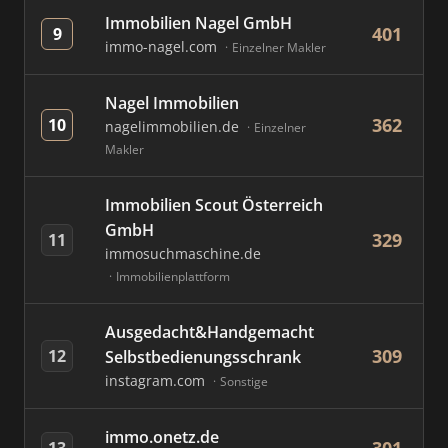
Immobilien Nagel GmbH
401
9
immo-nagel.com
Einzelner Makler
Nagel Immobilien
362
10
nagelimmobilien.de
Einzelner
Makler
Immobilien Scout Österreich
GmbH
329
11
immosuchmaschine.de
Immobilienplattform
Ausgedacht&Handgemacht
309
12
Selbstbedienungsschrank
instagram.com
Sonstige
immo.onetz.de
13