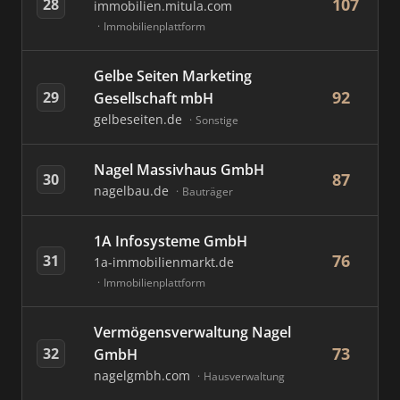
107
28
immobilien.mitula.com
Immobilienplattform
Gelbe Seiten Marketing
92
29
Gesellschaft mbH
gelbeseiten.de
Sonstige
Nagel Massivhaus GmbH
87
30
nagelbau.de
Bauträger
1A Infosysteme GmbH
76
31
1a-immobilienmarkt.de
Immobilienplattform
Vermögensverwaltung Nagel
73
32
GmbH
nagelgmbh.com
Hausverwaltung