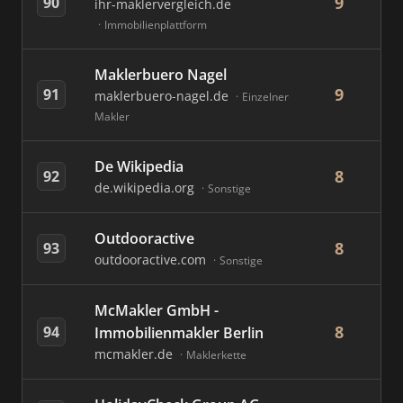
9
90
ihr-maklervergleich.de
Immobilienplattform
Maklerbuero Nagel
9
91
maklerbuero-nagel.de
Einzelner
Makler
De Wikipedia
8
92
de.wikipedia.org
Sonstige
Outdooractive
8
93
outdooractive.com
Sonstige
McMakler GmbH -
8
94
Immobilienmakler Berlin
mcmakler.de
Maklerkette