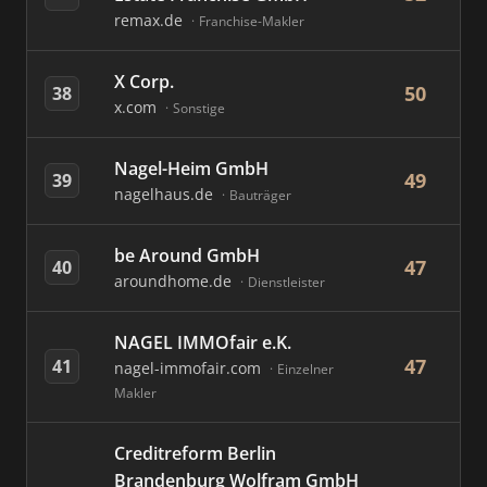
remax.de
Franchise-Makler
X Corp.
50
38
x.com
Sonstige
Nagel-Heim GmbH
49
39
nagelhaus.de
Bauträger
be Around GmbH
47
40
aroundhome.de
Dienstleister
NAGEL IMMOfair e.K.
47
41
nagel-immofair.com
Einzelner
Makler
Creditreform Berlin
Brandenburg Wolfram GmbH