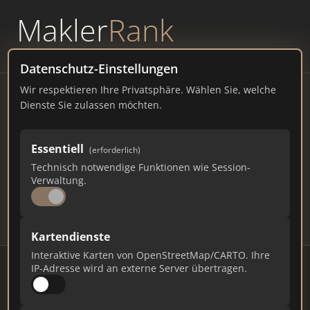
Makler
Rank
powered by
WAVEPOINT
Datenschutz-Einstellungen
Wir respektieren Ihre Privatsphäre. Wählen Sie, welche
Immobilienmakler Nagel –
Dienste Sie zulassen möchten.
Ranking Juli 2026
Essentiell
(erforderlich)
BAYERN
1.898 EINWOHNER
Technisch notwendige Funktionen wie Session-
108
666
19.980
Verwaltung.
Makler
Makler-Keywords
Max. Punkte
Kartendienste
Interaktive Karten von OpenStreetMap/CARTO. Ihre
IP-Adresse wird an externe Server übertragen.
Stand: Juli 2026