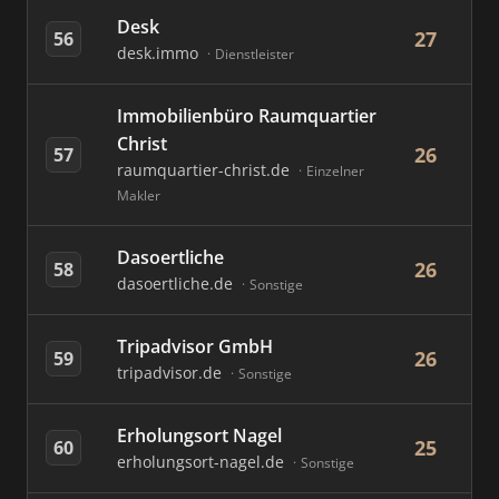
Desk
27
56
desk.immo
Dienstleister
Immobilienbüro Raumquartier
Christ
26
57
raumquartier-christ.de
Einzelner
Makler
Dasoertliche
26
58
dasoertliche.de
Sonstige
Tripadvisor GmbH
26
59
tripadvisor.de
Sonstige
Erholungsort Nagel
25
60
erholungsort-nagel.de
Sonstige