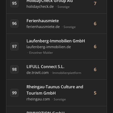
HolidayCheck Group AG
7
95
holidaycheck.de
Sonstige
Ferienhausmiete
6
96
ferienhausmiete.de
Sonstige
Laufenberg-Immobilien GmbH
6
97
laufenberg-immobilien.de
Einzelner Makler
LIFULL Connect S.L.
6
98
de.trovit.com
Immobilienplattform
Rheingau-Taunus Culture and
5
99
Tourism GmbH
rheingau.com
Sonstige