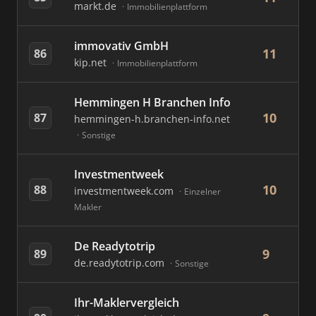
markt.de
Immobilienplattform
immovativ GmbH
11
86
kip.net
Immobilienplattform
Hemmingen H Branchen Info
10
87
hemmingen-h.branchen-info.net
Sonstige
Investmentweek
10
88
investmentweek.com
Einzelner
Makler
De Readytotrip
9
89
de.readytotrip.com
Sonstige
Ihr-Maklervergleich