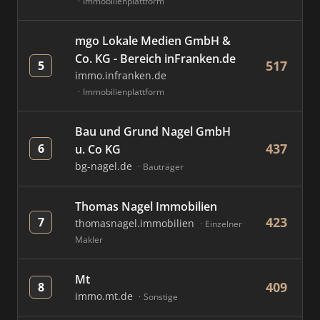
Immobilienplattform
mgo Lokale Medien GmbH &
Co. KG - Bereich inFranken.de
517
5
immo.infranken.de
Immobilienplattform
Bau und Grund Nagel GmbH
437
6
u. Co KG
bg-nagel.de
Bauträger
Thomas Nagel Immobilien
423
7
thomasnagel.immobilien
Einzelner
Makler
Mt
409
8
immo.mt.de
Sonstige