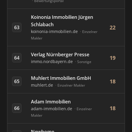
Bewertungsportal
Koinonia Immobilien Jürgen
Schlabach
22
63
koinonia-immobilien.de
Einzelner
Makler
Verlag Nürnberger Presse
19
64
immo.nordbayern.de
Sonstige
Muhlert Immobilien GmbH
18
65
muhlert.de
Einzelner Makler
Adam Immobilien
18
66
adam-immobilien.de
Einzelner
Makler
Newhome