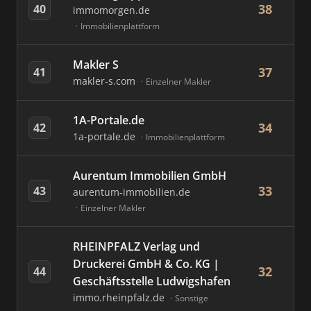
38
40
immomorgen.de
Immobilienplattform
Makler S
37
41
makler-s.com
Einzelner Makler
1A-Portale.de
34
42
1a-portale.de
Immobilienplattform
Aurentum Immobilien GmbH
33
43
aurentum-immobilien.de
Einzelner Makler
RHEINPFALZ Verlag und
Druckerei GmbH & Co. KG |
32
44
Geschäftsstelle Ludwigshafen
immo.rheinpfalz.de
Sonstige