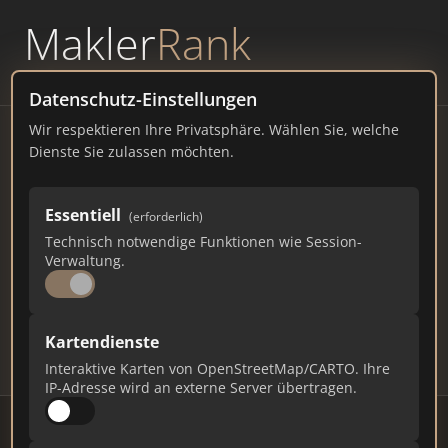
Makler
Rank
powered by
WAVEPOINT
Datenschutz-Einstellungen
Wir respektieren Ihre Privatsphäre. Wählen Sie, welche
Immobilienmakler
Dienste Sie zulassen möchten.
Moschheim – Ranking Juli
Essentiell
(erforderlich)
2026
Technisch notwendige Funktionen wie Session-
Verwaltung.
RHEINLAND-PFALZ
900 EINWOHNER
103
466
13.980
Kartendienste
Makler
Makler-Keywords
Max. Punkte
Interaktive Karten von OpenStreetMap/CARTO. Ihre
IP-Adresse wird an externe Server übertragen.