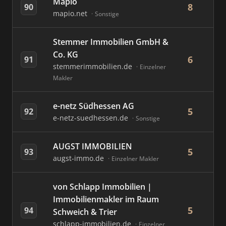
Mapio
8
90
mapio.net
Sonstige
Stemmer Immobilien GmbH &
Co. KG
6
91
stemmerimmobilien.de
Einzelner
Makler
e-netz Südhessen AG
5
92
e-netz-suedhessen.de
Sonstige
AUGST IMMOBILIEN
5
93
augst-immo.de
Einzelner Makler
von Schlapp Immobilien |
Immobilienmakler im Raum
5
94
Schweich & Trier
schlapp-immobilien.de
Einzelner