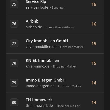
Service Rlp
16
75
service.rlp.de
Sonstige
Airbnb
16
76
airbnb.de
Immobilienplattform
City Immobilien GmbH
15
77
city-immobilien.de
Einzelner Makler
KNIEL Immobilien
15
78
kniel-immo.de
Einzelner Makler
Immo Biesgen GmbH
14
79
immo-biesgen.de
Einzelner Makler
TH-Immowerk
14
80
th-immowerk.de
Einzelner Makler