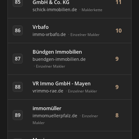
11
85
GmbH & Co. KG
schick-immobilien.de
Maklerkette
Vrbafo
10
86
immo-vrbafo.de
Einzelner Makler
Bündgen Immobilien
9
87
buendgen-immobilien.de
Einzelner Makler
VR Immo GmbH - Mayen
9
88
vrimmo-rae.de
Einzelner Makler
immomüller
8
89
immomuellerpfalz.de
Einzelner
Makler