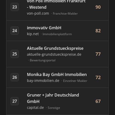
von Poll Immobilien Frankfurt
90
23
- Westend
von-poll.com
Franchise-Makler
immovativ GmbH
82
24
kip.net
Immobilienplattform
Aktuelle Grundstueckspreise
77
25
aktuelle-grundstueckspreise.de
Bewertungsportal
Monika Bay GmbH Immobilien
72
26
bay-immobilien.de
Einzelner Makler
Gruner + Jahr Deutschland
67
27
GmbH
capital.de
Sonstige