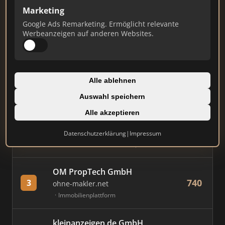
Marketing
Stand: Juli 2026
Google Ads Remarketing. Ermöglicht relevante
Werbeanzeigen auf anderen Websites.
#
MAKLER / FIRMA
PUNKTE
Immobilien Scout GmbH
Alle ablehnen
881
1
immobilienscout24.de
Auswahl speichern
Immobilienplattform
Alle akzeptieren
AVIV Germany GmbH
Datenschutzerklärung
|
Impressum
784
2
immowelt.de
Immobilienplattform
OM PropTech GmbH
740
3
ohne-makler.net
Immobilienplattform
kleinanzeigen.de GmbH