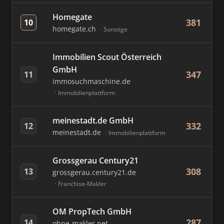
Homegate
381
10
homegate.ch
Sonstige
Immobilien Scout Österreich
GmbH
347
11
immosuchmaschine.de
Immobilienplattform
meinestadt.de GmbH
332
12
meinestadt.de
Immobilienplattform
Grossgerau Century21
308
13
grossgerau.century21.de
Franchise-Makler
OM PropTech GmbH
287
14
ohne-makler.net