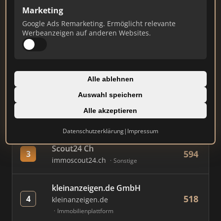
Marketing
Google Ads Remarketing. Ermöglicht relevante
#
MAKLER / FIRMA
PUNKTE
Werbeanzeigen auf anderen Websites.
AVIV Germany GmbH
865
1
immowelt.de
Immobilienplattform
Alle ablehnen
Auswahl speichern
Immobilien Scout GmbH
861
2
immobilienscout24.de
Alle akzeptieren
Immobilienplattform
Datenschutzerklärung
|
Impressum
Scout24 Ch
594
3
immoscout24.ch
Sonstige
kleinanzeigen.de GmbH
518
4
kleinanzeigen.de
Immobilienplattform