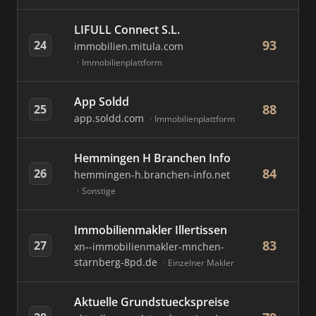
LIFULL Connect S.L.
93
24
immobilien.mitula.com
Immobilienplattform
App Soldd
88
25
app.soldd.com
Immobilienplattform
Hemmingen H Branchen Info
84
26
hemmingen-h.branchen-info.net
Sonstige
Immobilienmakler Illertissen
83
27
xn--immobilienmakler-mnchen-
starnberg-8pd.de
Einzelner Makler
Aktuelle Grundstueckspreise