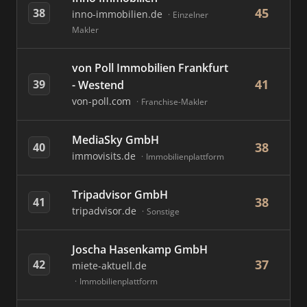
45
38
inno-immobilien.de
Einzelner
Makler
von Poll Immobilien Frankfurt
41
39
- Westend
von-poll.com
Franchise-Makler
MediaSky GmbH
38
40
immovisits.de
Immobilienplattform
Tripadvisor GmbH
38
41
tripadvisor.de
Sonstige
Joscha Hasenkamp GmbH
37
42
miete-aktuell.de
Immobilienplattform