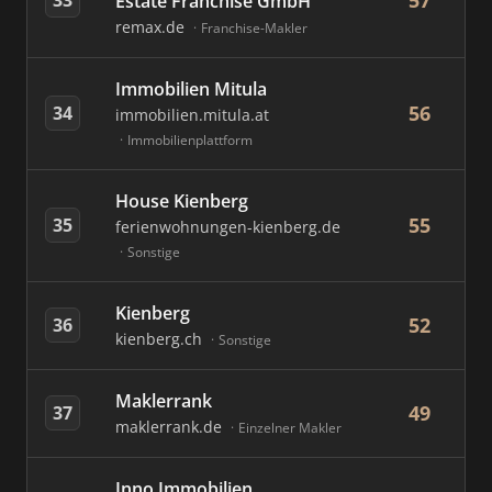
57
Estate Franchise GmbH
remax.de
Franchise-Makler
Immobilien Mitula
56
34
immobilien.mitula.at
Immobilienplattform
House Kienberg
55
35
ferienwohnungen-kienberg.de
Sonstige
Kienberg
52
36
kienberg.ch
Sonstige
Maklerrank
49
37
maklerrank.de
Einzelner Makler
Inno Immobilien