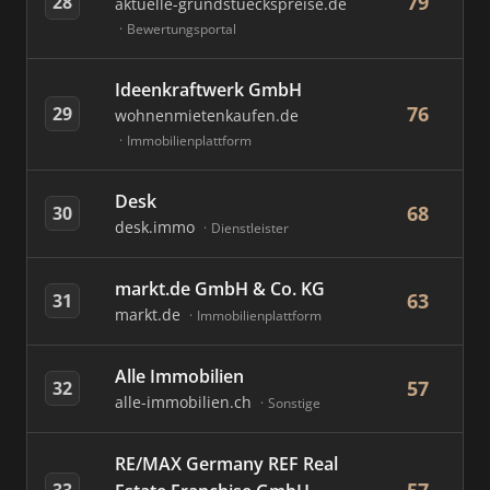
79
28
aktuelle-grundstueckspreise.de
Bewertungsportal
Ideenkraftwerk GmbH
76
29
wohnenmietenkaufen.de
Immobilienplattform
Desk
68
30
desk.immo
Dienstleister
markt.de GmbH & Co. KG
63
31
markt.de
Immobilienplattform
Alle Immobilien
57
32
alle-immobilien.ch
Sonstige
RE/MAX Germany REF Real
33