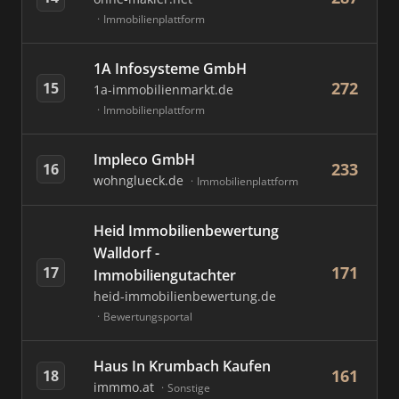
Immobilienplattform
1A Infosysteme GmbH
272
15
1a-immobilienmarkt.de
Immobilienplattform
Impleco GmbH
233
16
wohnglueck.de
Immobilienplattform
Heid Immobilienbewertung
Walldorf -
171
17
Immobiliengutachter
heid-immobilienbewertung.de
Bewertungsportal
Haus In Krumbach Kaufen
161
18
immmo.at
Sonstige