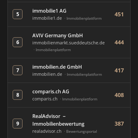
immobilie1 AG
451
5
immobilie1.de
Immobilienplattform
AVIV Germany GmbH
444
6
immobilienmarkt.sueddeutsche.de
Immobilienplattform
immobilien.de GmbH
417
7
immobilien.de
Immobilienplattform
comparis.ch AG
408
8
comparis.ch
Immobilienplattform
RealAdvisor －
387
9
Immobilienbewertung
realadvisor.ch
Bewertungsportal