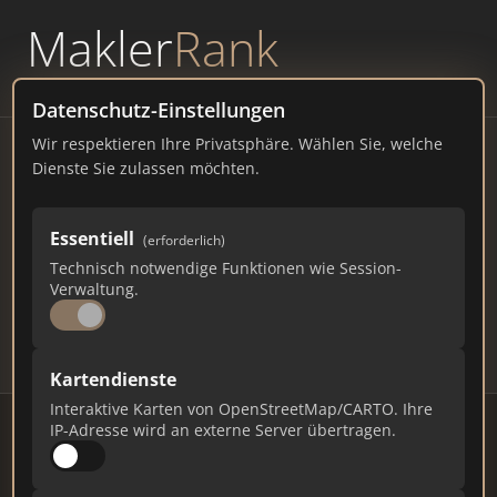
Makler
Rank
powered by
WAVEPOINT
Datenschutz-Einstellungen
Wir respektieren Ihre Privatsphäre. Wählen Sie, welche
Immobilienmakler Kienberg
Dienste Sie zulassen möchten.
– Ranking Juli 2026
Essentiell
(erforderlich)
BAYERN
1.395 EINWOHNER
Technisch notwendige Funktionen wie Session-
136
611
18.330
Verwaltung.
Makler
Makler-Keywords
Max. Punkte
Kartendienste
Interaktive Karten von OpenStreetMap/CARTO. Ihre
IP-Adresse wird an externe Server übertragen.
Stand: Juli 2026