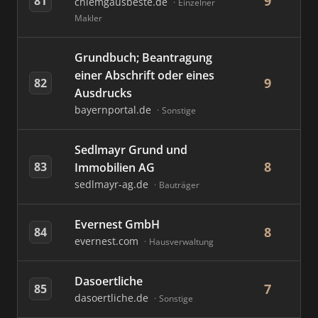
9
81
chiemgausbeste.de
Einzelner
Makler
Grundbuch; Beantragung
einer Abschrift oder eines
9
82
Ausdrucks
bayernportal.de
Sonstige
Sedlmayr Grund und
8
83
Immobilien AG
sedlmayr-ag.de
Bauträger
Evernest GmbH
8
84
evernest.com
Hausverwaltung
Dasoertliche
7
85
dasoertliche.de
Sonstige