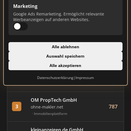
Marketing
Stand: Juli 2026
Google Ads Remarketing. Ermöglicht relevante
Werbeanzeigen auf anderen Websites.
#
MAKLER / FIRMA
PUNKTE
Immobilien Scout GmbH
Alle ablehnen
867
1
immobilienscout24.de
Auswahl speichern
Immobilienplattform
Alle akzeptieren
AVIV Germany GmbH
Datenschutzerklärung
|
Impressum
833
2
immowelt.de
Immobilienplattform
OM PropTech GmbH
787
3
ohne-makler.net
Immobilienplattform
kleinanzeigen.de GmbH