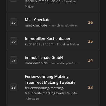
landler-immobilien.de
Einzelner
Makler
Miet-Check.de
36
35
miet-check.de
Immobilienplattform
Immobilien-Kuchenbauer
35
36
kuchenbauer.com
Einzelner Makler
immobilien.de GmbH
34
37
immobilien.de
Immobilienplattform
Ferienwohnung Matzing
Traunreut Matzing Twebsite
33
38
ferienwohnung-matzing-
traunreut--matzing.twebsite.info
Sonstige