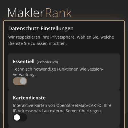
Makler
Rank
powered by
WAVEPOINT
Datenschutz-Einstellungen
Wir respektieren Ihre Privatsphäre. Wählen Sie, welche
Immobilienmakler
Dienste Sie zulassen möchten.
Höslwang – Ranking Juli
Essentiell
(erforderlich)
2026
Technisch notwendige Funktionen wie Session-
Verwaltung.
BAYERN
1.249 EINWOHNER
99
450
13.500
Kartendienste
Makler
Makler-Keywords
Max. Punkte
Interaktive Karten von OpenStreetMap/CARTO. Ihre
IP-Adresse wird an externe Server übertragen.