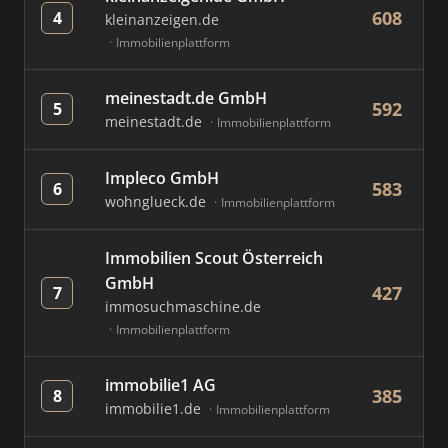
608
4
kleinanzeigen.de
Immobilienplattform
meinestadt.de GmbH
592
5
meinestadt.de
Immobilienplattform
Impleco GmbH
583
6
wohnglueck.de
Immobilienplattform
Immobilien Scout Österreich
GmbH
427
7
immosuchmaschine.de
Immobilienplattform
immobilie1 AG
385
8
immobilie1.de
Immobilienplattform