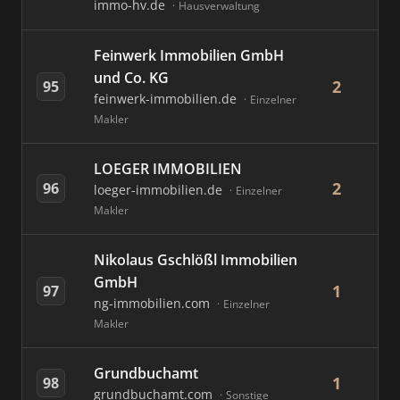
immo-hv.de
Hausverwaltung
Feinwerk Immobilien GmbH
und Co. KG
2
95
feinwerk-immobilien.de
Einzelner
Makler
LOEGER IMMOBILIEN
2
96
loeger-immobilien.de
Einzelner
Makler
Nikolaus Gschlößl Immobilien
GmbH
1
97
ng-immobilien.com
Einzelner
Makler
Grundbuchamt
1
98
grundbuchamt.com
Sonstige