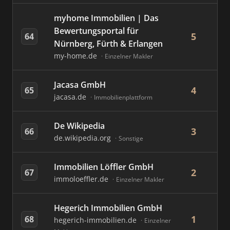
myhome Immobilien | Das
Bewertungsportal für
5
64
Nürnberg, Fürth & Erlangen
my-home.de
Einzelner Makler
Jacasa GmbH
4
65
jacasa.de
Immobilienplattform
De Wikipedia
3
66
de.wikipedia.org
Sonstige
Immobilien Löffler GmbH
2
67
immoloeffler.de
Einzelner Makler
Hegerich Immobilien GmbH
1
68
hegerich-immobilien.de
Einzelner