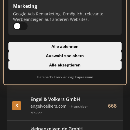
Marketing
Stand: Juli 2026
Google Ads Remarketing. Ermöglicht relevante
Werbeanzeigen auf anderen Websites.
#
MAKLER / FIRMA
PUNKTE
AVIV Germany GmbH
Alle ablehnen
838
1
immowelt.de
Immobilienplattform
Auswahl speichern
Alle akzeptieren
Immobilien Scout GmbH
828
2
immobilienscout24.de
Datenschutzerklärung
|
Impressum
Immobilienplattform
Engel & Völkers GmbH
668
3
engelvoelkers.com
Franchise-
Makler
kleinanzeigen.de GmbH