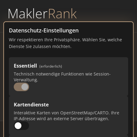
Makler
Rank
powered by
WAVEPOINT
Datenschutz-Einstellungen
Wir respektieren Ihre Privatsphäre. Wählen Sie, welche
Immobilienmakler
Dienste Sie zulassen möchten.
Heroldsberg – Ranking Juli
Essentiell
(erforderlich)
2026
Technisch notwendige Funktionen wie Session-
Verwaltung.
BAYERN
68
448
13.440
Kartendienste
Makler
Makler-Keywords
Max. Punkte
Interaktive Karten von OpenStreetMap/CARTO. Ihre
IP-Adresse wird an externe Server übertragen.