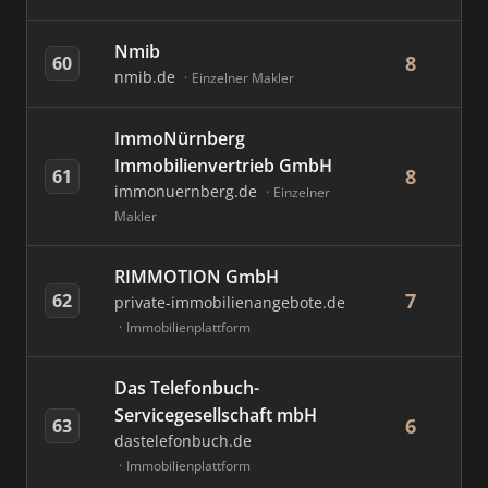
Nmib
8
60
nmib.de
Einzelner Makler
ImmoNürnberg
Immobilienvertrieb GmbH
8
61
immonuernberg.de
Einzelner
Makler
RIMMOTION GmbH
7
62
private-immobilienangebote.de
Immobilienplattform
Das Telefonbuch-
Servicegesellschaft mbH
6
63
dastelefonbuch.de
Immobilienplattform