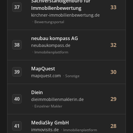
Sachverständigenbüro für
33
37
Immobilienbewertung
kirchner-immobilienbewertung.de
Bewertungsportal
neubau kompass AG
32
38
neubaukompass.de
Immobilienplattform
MapQuest
30
39
mapquest.com
Sonstige
Diein
29
40
dieimmobilienmaklerin.de
Einzelner Makler
MediaSky GmbH
28
41
immovisits.de
Immobilienplattform