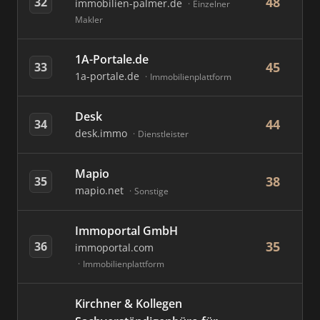
48
32
immobilien-palmer.de
Einzelner
Makler
1A-Portale.de
45
33
1a-portale.de
Immobilienplattform
Desk
44
34
desk.immo
Dienstleister
Mapio
38
35
mapio.net
Sonstige
Immoportal GmbH
35
36
immoportal.com
Immobilienplattform
Kirchner & Kollegen