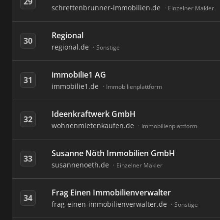
29
schrettenbrunner-immobilien.de
Einzelner Makler
Regional
30
regional.de
Sonstige
immobilie1 AG
31
immobilie1.de
Immobilienplattform
Ideenkraftwerk GmbH
32
wohnenmietenkaufen.de
Immobilienplattform
Susanne Nöth Immobilien GmbH
33
susannenoeth.de
Einzelner Makler
Frag Einen Immobilienverwalter
34
frag-einen-immobilienverwalter.de
Sonstige