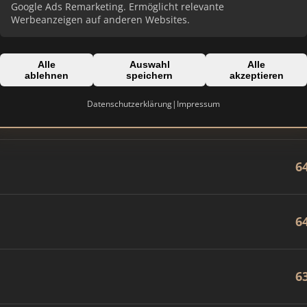
8
Google Ads Remarketing. Ermöglicht relevante
Werbeanzeigen auf anderen Websites.
8
Alle
Auswahl
Alle
ablehnen
speichern
akzeptieren
 inFranken.de
Datenschutzerklärung
|
Impressum
7
6
6
6