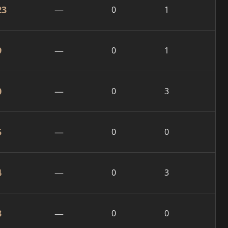
23
—
0
1
9
—
0
1
0
—
0
3
5
—
0
0
4
—
0
3
3
—
0
0