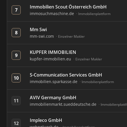
Immobilien Scout Österreich GmbH
7
immosuchmaschine.de
Immobilienplattform
Mm Swi
8
mm-swi.com
Einzelner Makler
KUPFER IMMOBILIEN
9
kupfer-immobilien.eu
Einzelner Makler
S-Communication Services GmbH
10
immobilien.sparkasse.de
Immobilienplattform
AVIV Germany GmbH
11
immobilienmarkt.sueddeutsche.de
Immobilienplatt
Impleco GmbH
12
wohnglueck.de