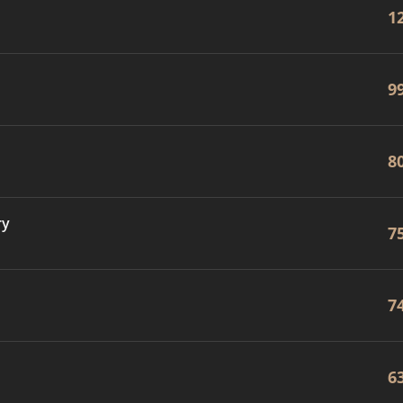
1
9
8
ry
7
7
6