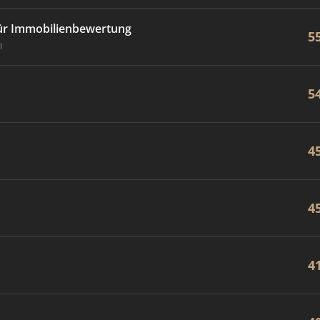
für Immobilienbewertung
5
l
5
4
4
4