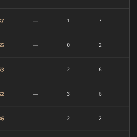
87
—
1
7
65
—
0
2
63
—
2
6
62
—
3
6
36
—
2
2