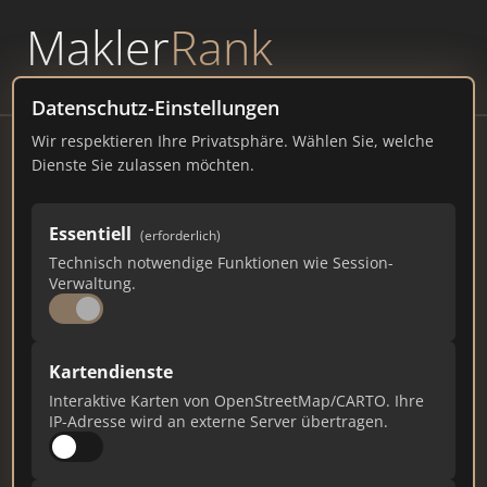
Makler
Rank
powered by
WAVEPOINT
Datenschutz-Einstellungen
Wir respektieren Ihre Privatsphäre. Wählen Sie, welche
Vrbafo
Dienste Sie zulassen möchten.
91301 Forchheim
Essentiell
(erforderlich)
immo-vrbafo.de
Technisch notwendige Funktionen wie Session-
Verwaltung.
971
13
19
Gesamtpunkte
Städte
Top 10 Rankings
Kartendienste
Interaktive Karten von OpenStreetMap/CARTO. Ihre
IP-Adresse wird an externe Server übertragen.
Ist das Ihr Unternehmen?
Verifizieren Sie Ihr Profil, bearbeiten Sie Ihre
Daten und erhalten Sie monatliche Ranking-