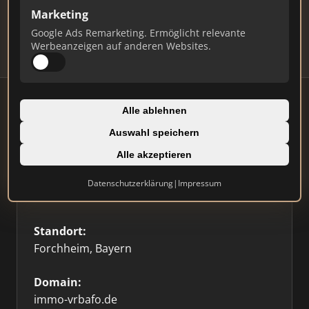
Updates.
Marketing
Profil beanspruchen
Google Ads Remarketing. Ermöglicht relevante
Werbeanzeigen auf anderen Websites.
Alle ablehnen
Auswahl speichern
Firmenprofil
⭐ Etabliert
🥇 Top 3
Alle akzeptieren
Typ:
Datenschutzerklärung
|
Impressum
Einzelner Makler
Standort:
Forchheim, Bayern
Domain:
immo-vrbafo.de