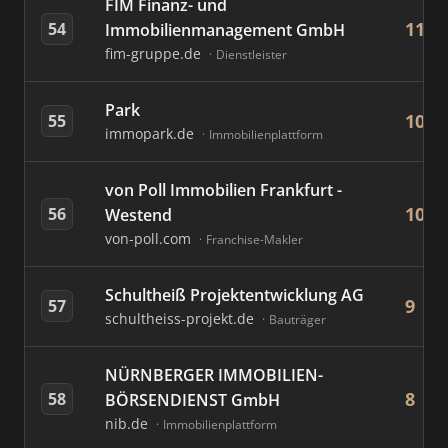
FIM Finanz- und
11
54
Immobilienmanagement GmbH
fim-gruppe.de
Dienstleister
Park
10
55
immopark.de
Immobilienplattform
von Poll Immobilien Frankfurt -
10
56
Westend
von-poll.com
Franchise-Makler
Schultheiß Projektentwicklung AG
9
57
schultheiss-projekt.de
Bauträger
NÜRNBERGER IMMOBILIEN-
8
58
BÖRSENDIENST GmbH
nib.de
Immobilienplattform