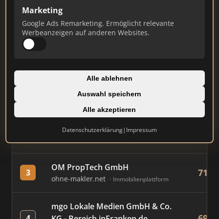
Marketing
Stand: Juli 2026
Google Ads Remarketing. Ermöglicht relevante
Werbeanzeigen auf anderen Websites.
#
MAKLER / FIRMA
PUNK
Immobilien Scout GmbH
Alle ablehnen
883
1
immobilienscout24.de
Auswahl speichern
Immobilienplattform
Alle akzeptieren
AVIV Germany GmbH
Datenschutzerklärung
|
Impressum
854
2
immowelt.de
Immobilienplattform
OM PropTech GmbH
716
3
ohne-makler.net
Immobilienplattform
mgo Lokale Medien GmbH & Co.
695
4
KG - Bereich inFranken.de