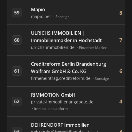
Mapio
8
59
mapio.net
Sonstige
ULRICHS IMMOBILIEN |
7
60
Immobilienmakler in Höchstadt
ulrichs-immobilien.de
Einzelner Makler
Creditreform Berlin Brandenburg
6
61
Wolfram GmbH & Co. KG
firmeneintrag.creditreform.de
Sonstige
RIMMOTION GmbH
4
62
private-immobilienangebote.de
Immobilienplattform
DEHRENDORF Immobilien
3
63
dehrendorf-immobilien.de