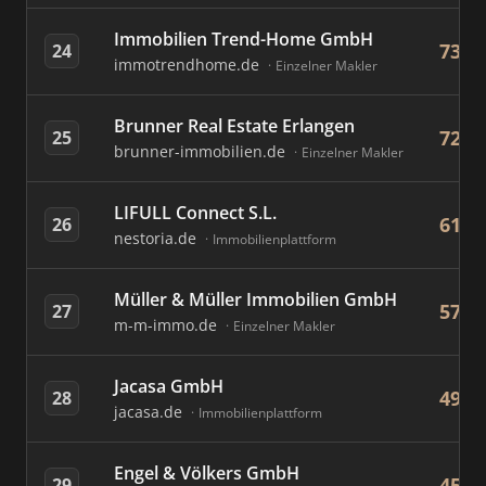
Immobilien Trend-Home GmbH
73
24
immotrendhome.de
Einzelner Makler
Brunner Real Estate Erlangen
72
25
brunner-immobilien.de
Einzelner Makler
LIFULL Connect S.L.
61
26
nestoria.de
Immobilienplattform
Müller & Müller Immobilien GmbH
57
27
m-m-immo.de
Einzelner Makler
Jacasa GmbH
49
28
jacasa.de
Immobilienplattform
Engel & Völkers GmbH
45
29