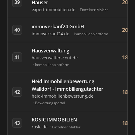
20
39
Hauser
expert-immobilien.de
Einzelner Makler
immoverkauf24 GmbH
20
40
immoverkauf24.de
Immobilienplattform
Hausverwaltung
18
41
hausverwalterscout.de
Immobilienplattform
Heid Immobilienbewertung
Walldorf - Immobiliengutachter
18
42
heid-immobilienbewertung.de
Bewertungsportal
ROSIC IMMOBILIEN
18
43
rosic.de
Einzelner Makler