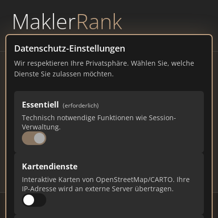
Makler
Rank
powered by
WAVEPOINT
Datenschutz-Einstellungen
Wir respektieren Ihre Privatsphäre. Wählen Sie, welche
Immobilienmakler
Dienste Sie zulassen möchten.
Möhrendorf – Ranking Juli
Essentiell
(erforderlich)
2026
Technisch notwendige Funktionen wie Session-
Verwaltung.
BAYERN
66
431
12.930
Kartendienste
Makler
Makler-Keywords
Max. Punkte
Interaktive Karten von OpenStreetMap/CARTO. Ihre
IP-Adresse wird an externe Server übertragen.