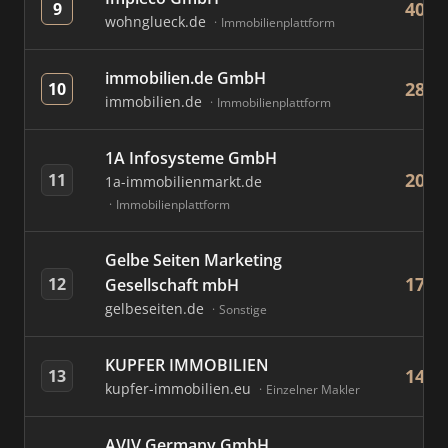
401
9
wohnglueck.de
Immobilienplattform
immobilien.de GmbH
280
10
immobilien.de
Immobilienplattform
1A Infosysteme GmbH
209
11
1a-immobilienmarkt.de
Immobilienplattform
Gelbe Seiten Marketing
174
12
Gesellschaft mbH
gelbeseiten.de
Sonstige
KUPFER IMMOBILIEN
146
13
kupfer-immobilien.eu
Einzelner Makler
AVIV Germany GmbH