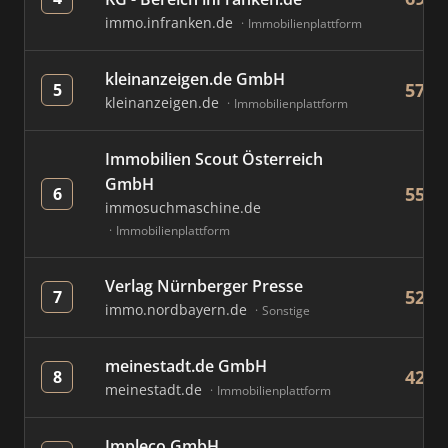
immo.infranken.de
Immobilienplattform
kleinanzeigen.de GmbH
576
5
kleinanzeigen.de
Immobilienplattform
Immobilien Scout Österreich
GmbH
557
6
immosuchmaschine.de
Immobilienplattform
Verlag Nürnberger Presse
522
7
immo.nordbayern.de
Sonstige
meinestadt.de GmbH
426
8
meinestadt.de
Immobilienplattform
Impleco GmbH