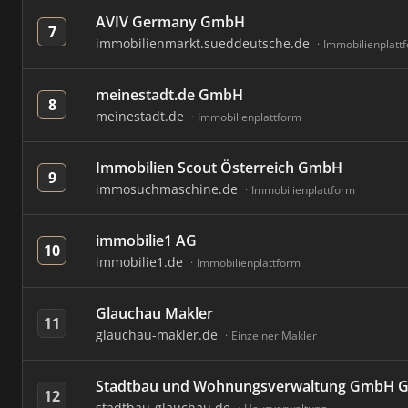
AVIV Germany GmbH
7
immobilienmarkt.sueddeutsche.de
Immobilienplatt
meinestadt.de GmbH
8
meinestadt.de
Immobilienplattform
Immobilien Scout Österreich GmbH
9
immosuchmaschine.de
Immobilienplattform
immobilie1 AG
10
immobilie1.de
Immobilienplattform
Glauchau Makler
11
glauchau-makler.de
Einzelner Makler
Stadtbau und Wohnungsverwaltung GmbH G
12
stadtbau-glauchau.de