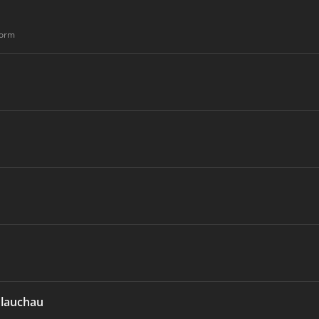
form
lauchau