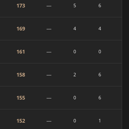
173
—
5
6
169
—
4
4
161
—
0
0
158
—
2
6
155
—
0
6
152
—
0
1