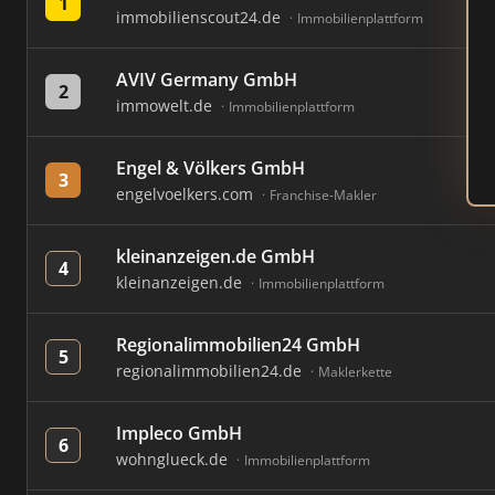
1
immobilienscout24.de
Immobilienplattform
AVIV Germany GmbH
2
immowelt.de
Immobilienplattform
Engel & Völkers GmbH
3
engelvoelkers.com
Franchise-Makler
kleinanzeigen.de GmbH
4
kleinanzeigen.de
Immobilienplattform
Regionalimmobilien24 GmbH
5
regionalimmobilien24.de
Maklerkette
Impleco GmbH
6
wohnglueck.de
Immobilienplattform