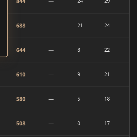
844
—
24
29
688
—
21
24
644
—
8
22
610
—
9
21
580
—
5
18
508
—
0
17