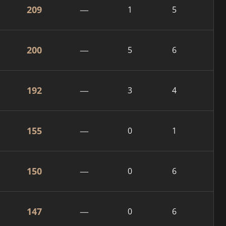
209
—
1
5
200
—
5
6
192
—
3
4
155
—
0
1
150
—
0
6
147
—
0
6