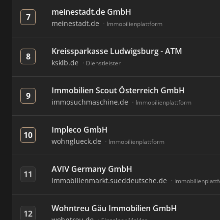
meinestadt.de GmbH
7
meinestadt.de
Immobilienplattform
Kreissparkasse Ludwigsburg - ATM
8
ksklb.de
Dienstleister
Immobilien Scout Österreich GmbH
9
immosuchmaschine.de
Immobilienplattform
Impleco GmbH
10
wohnglueck.de
Immobilienplattform
AVIV Germany GmbH
11
immobilienmarkt.sueddeutsche.de
Immobilienplatt
Wohntreu Gäu Immobilien GmbH
12
wohntreu.de