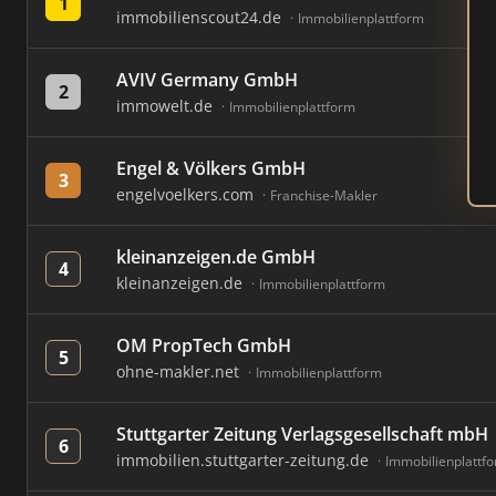
1
immobilienscout24.de
Immobilienplattform
AVIV Germany GmbH
2
immowelt.de
Immobilienplattform
Engel & Völkers GmbH
3
engelvoelkers.com
Franchise-Makler
kleinanzeigen.de GmbH
4
kleinanzeigen.de
Immobilienplattform
OM PropTech GmbH
5
ohne-makler.net
Immobilienplattform
Stuttgarter Zeitung Verlagsgesellschaft mbH
6
immobilien.stuttgarter-zeitung.de
Immobilienplattf