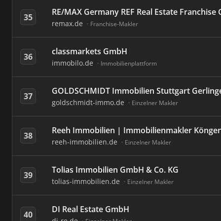
RE/MAX Germany REF Real Estate Franchis
35
remax.de
Franchise-Makler
classmarkets GmbH
36
immobilo.de
Immobilienplattform
GOLDSCHMIDT Immobilien Stuttgart Gerling
37
goldschmidt-immo.de
Einzelner Makler
Reeh Immobilien | Immobilienmakler Könge
38
reeh-immobilien.de
Einzelner Makler
Tolias Immobilien GmbH & Co. KG
39
tolias-immobilien.de
Einzelner Makler
DI Real Estate GmbH
40
di-re.de