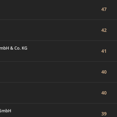
47
42
GmbH & Co. KG
41
40
40
e GmbH
39