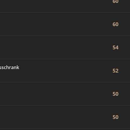
60
60
54
sschrank
52
50
50