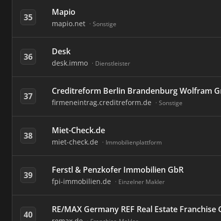
Mapio
35
mapio.net
Sonstige
Desk
36
desk.immo
Dienstleister
Creditreform Berlin Brandenburg Wolfram 
37
firmeneintrag.creditreform.de
Sonstige
Miet-Check.de
38
miet-check.de
Immobilienplattform
Ferstl & Penzkofer Immobilien GbR
39
fpi-immobilien.de
Einzelner Makler
RE/MAX Germany REF Real Estate Franchis
40
remax.de