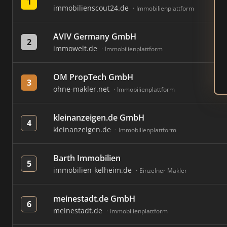
1
immobilienscout24.de
Immobilienplattform
AVIV Germany GmbH
2
immowelt.de
Immobilienplattform
OM PropTech GmbH
3
ohne-makler.net
Immobilienplattform
kleinanzeigen.de GmbH
4
kleinanzeigen.de
Immobilienplattform
Barth Immobilien
5
immobilien-kelheim.de
Einzelner Makler
meinestadt.de GmbH
6
meinestadt.de
Immobilienplattform