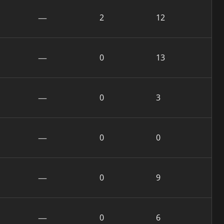
—
2
12
—
0
13
—
0
3
—
0
0
—
0
9
—
0
6