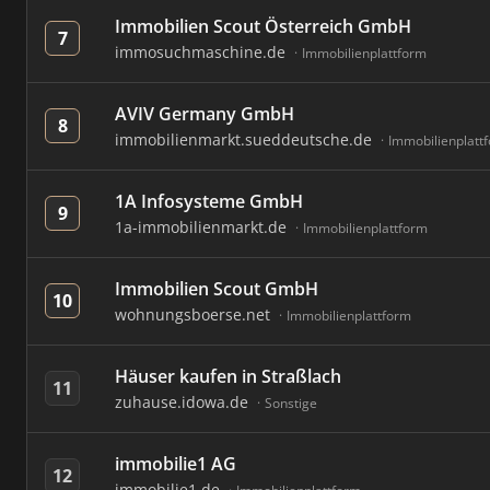
Immobilien Scout Österreich GmbH
7
immosuchmaschine.de
Immobilienplattform
AVIV Germany GmbH
8
immobilienmarkt.sueddeutsche.de
Immobilienplatt
1A Infosysteme GmbH
9
1a-immobilienmarkt.de
Immobilienplattform
Immobilien Scout GmbH
10
wohnungsboerse.net
Immobilienplattform
Häuser kaufen in Straßlach
11
zuhause.idowa.de
Sonstige
immobilie1 AG
12
immobilie1.de