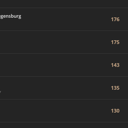
egensburg
176
175
143
135
r
130