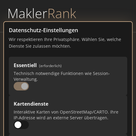
Makler
Rank
powered by
WAVEPOINT
Datenschutz-Einstellungen
Wir respektieren Ihre Privatsphäre. Wählen Sie, welche
Fuggerstadt Immobilien & Wohnbau
Dienste Sie zulassen möchten.
Meierweg 6, 86154 Augsburg
Essentiell
(erforderlich)
fuggerstadtimmobilien.de
Technisch notwendige Funktionen wie Session-
Verwaltung.
260
5
3
Gesamtpunkte
Städte
Top 10 Rankings
Kartendienste
Interaktive Karten von OpenStreetMap/CARTO. Ihre
IP-Adresse wird an externe Server übertragen.
Ist das Ihr Unternehmen?
Verifizieren Sie Ihr Profil, bearbeiten Sie Ihre
Daten und erhalten Sie monatliche Ranking-