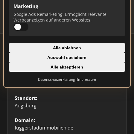
Updates.
Marketing
Profil beanspruchen
Google Ads Remarketing. Ermöglicht relevante
Werbeanzeigen auf anderen Websites.
Alle ablehnen
Auswahl speichern
Firmenprofil
Alle akzeptieren
Typ:
Datenschutzerklärung
|
Impressum
Einzelner Makler
Standort:
Augsburg
Domain:
fuggerstadtimmobilien.de