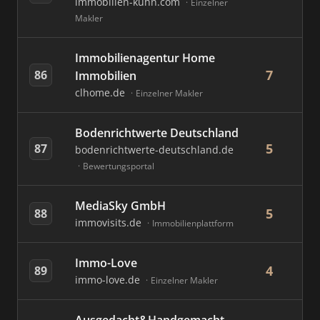
immobilien-kuhn.com
Einzelner
Makler
Immobilienagentur Home
7
86
Immobilien
clhome.de
Einzelner Makler
Bodenrichtwerte Deutschland
5
87
bodenrichtwerte-deutschland.de
Bewertungsportal
MediaSky GmbH
5
88
immovisits.de
Immobilienplattform
Immo-Love
4
89
immo-love.de
Einzelner Makler