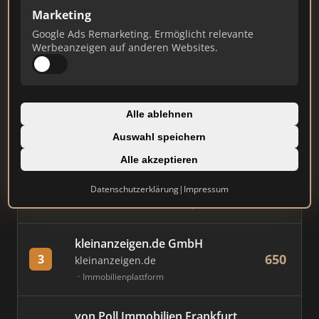
Marketing
Stand: Juli 2026
Google Ads Remarketing. Ermöglicht relevante
Werbeanzeigen auf anderen Websites.
#
MAKLER / FIRMA
PUNKTE
Immobilien Scout GmbH
Alle ablehnen
759
1
immobilienscout24.de
Auswahl speichern
Immobilienplattform
Alle akzeptieren
AVIV Germany GmbH
Datenschutzerklärung
|
Impressum
682
2
immowelt.de
Immobilienplattform
kleinanzeigen.de GmbH
650
3
kleinanzeigen.de
Immobilienplattform
von Poll Immobilien Frankfurt