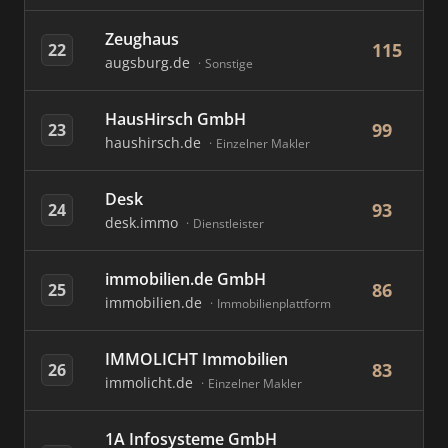
Zeughaus
115
22
augsburg.de
Sonstige
HausHirsch GmbH
99
23
haushirsch.de
Einzelner Makler
Desk
93
24
desk.immo
Dienstleister
immobilien.de GmbH
86
25
immobilien.de
Immobilienplattform
IMMOLICHT Immobilien
83
26
immolicht.de
Einzelner Makler
1A Infosysteme GmbH