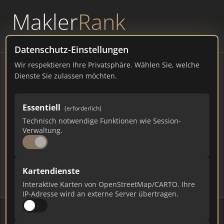
Makler
Rank
powered by
WAVEPOINT
Datenschutz-Einstellungen
Wir respektieren Ihre Privatsphäre. Wählen Sie, welche
Immobilienmakler
Dienste Sie zulassen möchten.
Augsburg – Ranking Juli
Essentiell
(erforderlich)
2026
Technisch notwendige Funktionen wie Session-
Verwaltung.
BAYERN
286.374 EINWOHNER
93
498
14.940
Kartendienste
Makler
Makler-Keywords
Max. Punkte
Interaktive Karten von OpenStreetMap/CARTO. Ihre
IP-Adresse wird an externe Server übertragen.