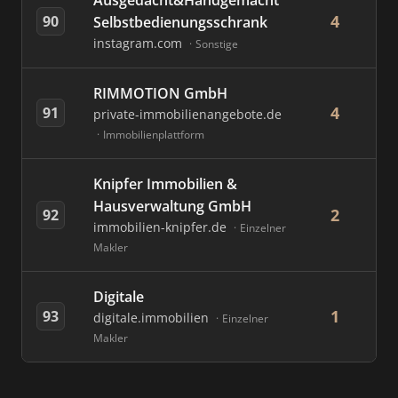
Ausgedacht&Handgemacht
4
90
Selbstbedienungsschrank
instagram.com
Sonstige
RIMMOTION GmbH
4
91
private-immobilienangebote.de
Immobilienplattform
Knipfer Immobilien &
Hausverwaltung GmbH
2
92
immobilien-knipfer.de
Einzelner
Makler
Digitale
1
93
digitale.immobilien
Einzelner
Makler