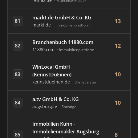
remax.de
Franchise-Makler
markt.de GmbH & Co. KG
13
81
markt.de
Immobilienplattform
Branchenbuch 11880.com
12
82
11880.com
Immobilienplattform
WinLocal GmbH
10
83
(KennstDuEinen)
kennstdueinen.de
Dienstleister
a.tv GmbH & Co. KG
10
84
augsburg.tv
Sonstige
Immobilien Kuhn -
Immobilienmakler Augsburg
8
85