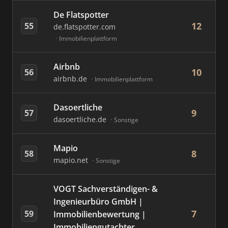
De Flatspotter
12
55
de.flatspotter.com
Immobilienplattform
Airbnb
10
56
airbnb.de
Immobilienplattform
Dasoertliche
9
57
dasoertliche.de
Sonstige
Mapio
8
58
mapio.net
Sonstige
VOGT Sachverständigen- &
Ingenieurbüro GmbH |
7
59
Immobilienbewertung |
Immobiliengutachter