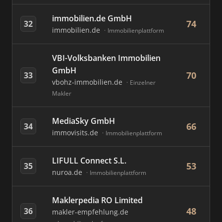
immobilien.de GmbH
74
32
immobilien.de
Immobilienplattform
VBI-Volksbanken Immobilien
GmbH
70
33
vbohz-immobilien.de
Einzelner
Makler
MediaSky GmbH
66
34
immovisits.de
Immobilienplattform
LIFULL Connect S.L.
53
35
nuroa.de
Immobilienplattform
Maklerpedia RO Limited
48
36
makler-empfehlung.de