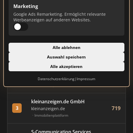
Marketing
Stand: Juli 2026
Google Ads Remarketing. Ermöglicht relevante
Werbeanzeigen auf anderen Websites.
#
MAKLER / FIRMA
PUNKTE
AVIV Germany GmbH
Alle ablehnen
836
1
immowelt.de
Immobilienplattform
Auswahl speichern
Alle akzeptieren
Immobilien Scout GmbH
836
2
immobilienscout24.de
Datenschutzerklärung
|
Impressum
Immobilienplattform
kleinanzeigen.de GmbH
719
3
kleinanzeigen.de
Immobilienplattform
S-Communication Services