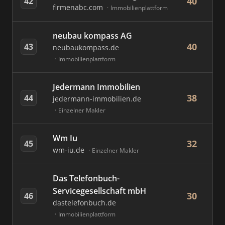
40
42
firmenabc.com
Immobilienplattform
neubau kompass AG
40
43
neubaukompass.de
Immobilienplattform
Jedermann Immobilien
38
44
jedermann-immobilien.de
Einzelner Makler
Wm Iu
32
45
wm-iu.de
Einzelner Makler
Das Telefonbuch-
Servicegesellschaft mbH
30
46
dastelefonbuch.de
Immobilienplattform