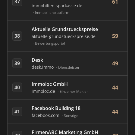
61
37
immobilien.sparkasse.de
Immobilienplattform
Aktuelle Grundstueckspreise
59
38
aktuelle-grundstueckspreise.de
Bewertungsportal
Desk
49
39
desk.immo
Dienstleister
Immoloc GmbH
44
40
immoloc.de
Einzelner Makler
Facebook Building 18
44
41
facebook.com
Sonstige
FirmenABC Marketing GmbH