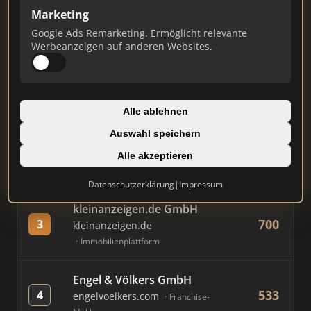
Marketing
Google Ads Remarketing. Ermöglicht relevante
#
MAKLER / FIRMA
PUNKTE
Werbeanzeigen auf anderen Websites.
Immobilien Scout GmbH
852
1
immobilienscout24.de
Alle ablehnen
Immobilienplattform
Auswahl speichern
AVIV Germany GmbH
Alle akzeptieren
772
2
immowelt.de
Immobilienplattform
Datenschutzerklärung
|
Impressum
kleinanzeigen.de GmbH
700
3
kleinanzeigen.de
Immobilienplattform
Engel & Völkers GmbH
533
4
engelvoelkers.com
Franchise-