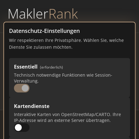
Makler
Rank
powered by
WAVEPOINT
Datenschutz-Einstellungen
Wir respektieren Ihre Privatsphäre. Wählen Sie, welche
Immobilienmakler Bad
Dienste Sie zulassen möchten.
Hersfeld – Ranking Juli 2026
Essentiell
(erforderlich)
HESSEN
30.846 EINWOHNER
Technisch notwendige Funktionen wie Session-
73
454
13.620
Verwaltung.
Makler
Makler-Keywords
Max. Punkte
Kartendienste
Interaktive Karten von OpenStreetMap/CARTO. Ihre
IP-Adresse wird an externe Server übertragen.
Stand: Juli 2026