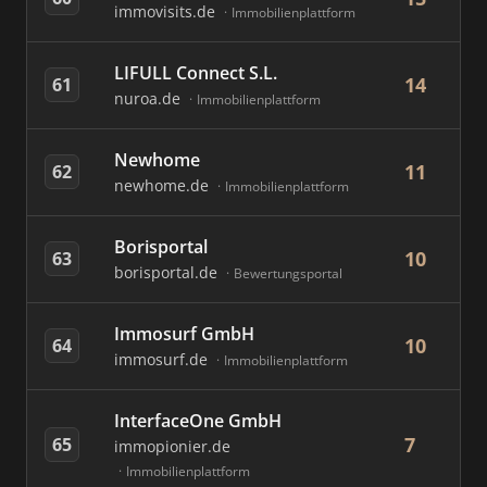
immovisits.de
Immobilienplattform
LIFULL Connect S.L.
14
61
nuroa.de
Immobilienplattform
Newhome
11
62
newhome.de
Immobilienplattform
Borisportal
10
63
borisportal.de
Bewertungsportal
Immosurf GmbH
10
64
immosurf.de
Immobilienplattform
InterfaceOne GmbH
7
65
immopionier.de
Immobilienplattform