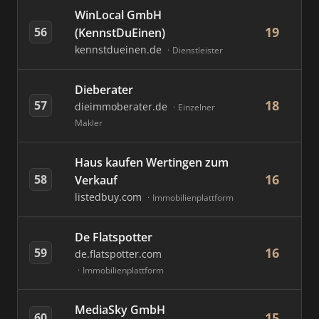
WinLocal GmbH
19
56
(KennstDuEinen)
kennstdueinen.de
Dienstleister
Dieberater
18
57
dieimmoberater.de
Einzelner
Makler
Haus kaufen Wertingen zum
16
58
Verkauf
listedbuy.com
Immobilienplattform
De Flatspotter
16
59
de.flatspotter.com
Immobilienplattform
MediaSky GmbH
15
60