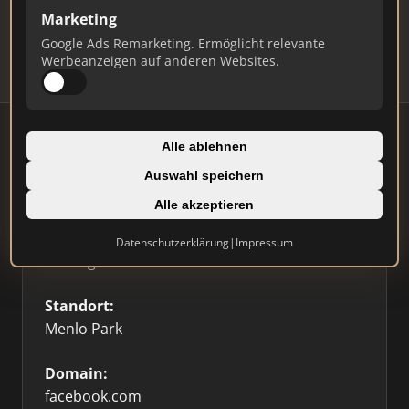
Updates.
Marketing
Profil beanspruchen
Google Ads Remarketing. Ermöglicht relevante
Werbeanzeigen auf anderen Websites.
Alle ablehnen
Auswahl speichern
Firmenprofil
⭐ Etabliert
🥇 Top 3
Alle akzeptieren
Typ:
Datenschutzerklärung
|
Impressum
Sonstige
Standort:
Menlo Park
Domain:
facebook.com