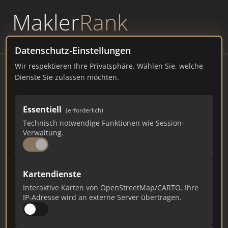
Makler
Rank
powered by
WAVEPOINT
Datenschutz-Einstellungen
Wir respektieren Ihre Privatsphäre. Wählen Sie, welche
Facebook Building 18
Dienste Sie zulassen möchten.
Menlo Park
Essentiell
(erforderlich)
facebook.com
Technisch notwendige Funktionen wie Session-
79.602
Verwaltung.
1.167
1.851
Gesamtpunkte
Städte
Top 10 Rankings
Kartendienste
Interaktive Karten von OpenStreetMap/CARTO. Ihre
IP-Adresse wird an externe Server übertragen.
Ist das Ihr Unternehmen?
Verifizieren Sie Ihr Profil, bearbeiten Sie Ihre
Daten und erhalten Sie monatliche Ranking-